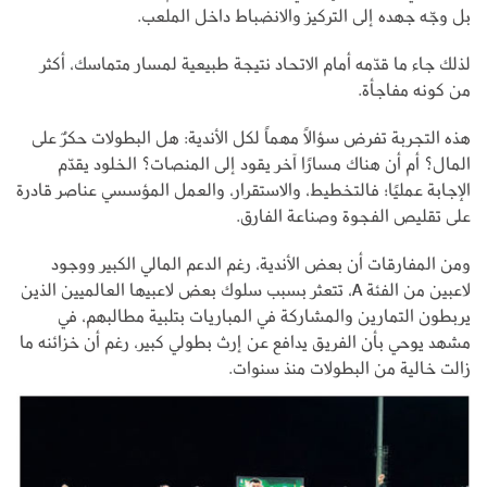
بل وجّه جهده إلى التركيز والانضباط داخل الملعب.
لذلك جاء ما قدّمه أمام الاتحاد نتيجة طبيعية لمسار متماسك، أكثر
من كونه مفاجأة.
هذه التجربة تفرض سؤالًا مهماً لكل الأندية: هل البطولات حكرٌ على
المال؟ أم أن هناك مسارًا آخر يقود إلى المنصات؟ الخلود يقدّم
الإجابة عمليًا؛ فالتخطيط، والاستقرار، والعمل المؤسسي عناصر قادرة
على تقليص الفجوة وصناعة الفارق.
ومن المفارقات أن بعض الأندية، رغم الدعم المالي الكبير ووجود
لاعبين من الفئة A، تتعثر بسبب سلوك بعض لاعبيها العالميين الذين
يربطون التمارين والمشاركة في المباريات بتلبية مطالبهم، في
مشهد يوحي بأن الفريق يدافع عن إرث بطولي كبير، رغم أن خزائنه ما
زالت خالية من البطولات منذ سنوات.