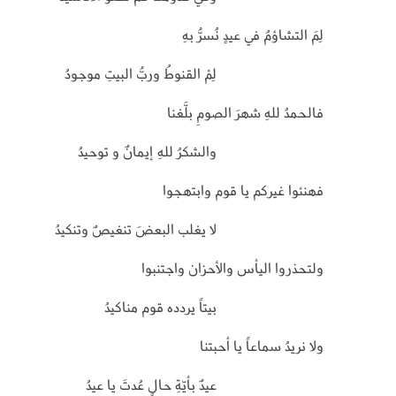
لِمَ التشاؤمُ في عيدٍ نُسرُّ بهِ
لِمْ القنوطُ وربُّ البيتِ موجودُ
فالحمدُ للهِ شهرَ الصومِ بلَّغنا
والشكرُ للهِ إيمانٌ و توحيدُ
فهنئوا غيركم يا قوم وابتهجوا
لا يغلب البعضَ تنغيصٌ وتنكيدُ
ولتحذروا اليأس والأحزان واجتنبوا
بيتاً يردده قوم مناكيدُ
ولا نريدُ سماعاً يا أحبتنا
عيدٌ بأيّةِ حالٍ عُدتَ يا عيدُ