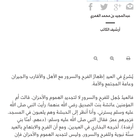
عبدالمجيد بن محمد العُمري
أرشيف الكاتب
يُشرعُ في العيدِ إظهارُ الفرح والسرور مع الأهل والأقارب والجيران
وعامة المجتمع والأمة.
فالعيدُ جُعِل للفرحِ والسرورِ لا لتجديدِ الهموم والأحزان، قالت أم
المؤمنين عائشة بنت الصديق رضي الله عنهما: رأيت النبي صلى الله
عليه وسلم يسترني، وأنا أنظر إلى الحبشة وهم يلعبون في المسجد،
فزجرهم عمرُ، فقال النبي صلى الله عليه وسلم: (دعهم، أمنًا بني
أرفدة). أخرجه البخاري في العيدين، ومع أن الفرح والابتهاج بالعيد
سنَّة نبوية وللفرح والسرور، وليس لتجديد الهموم والأحزان فإن