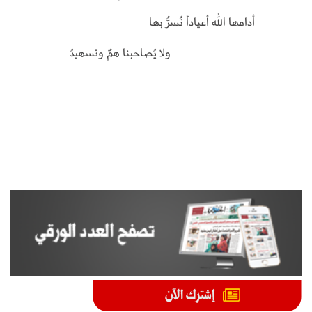
أدامها الله أعياداً نُسرُّ بها
ولا يُصاحبنا همٌ وتسهيدُ