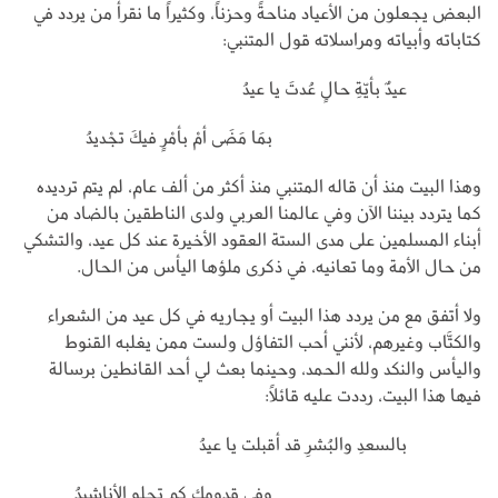
البعض يجعلون من الأعياد مناحةً وحزناً، وكثيراً ما نقرأ من يردد في
كتاباته وأبياته ومراسلاته قول المتنبي:
عيدٌ بأيّةِ حالٍ عُدتَ يا عيدُ
بمَا مَضَى أمْ بأمْرٍ فيكَ تجْديدُ
وهذا البيت منذ أن قاله المتنبي منذ أكثر من ألف عام، لم يتم ترديده
كما يتردد بيننا الآن وفي عالمنا العربي ولدى الناطقين بالضاد من
أبناء المسلمين على مدى الستة العقود الأخيرة عند كل عيد، والتشكي
من حال الأمة وما تعانيه، في ذكرى ملؤها اليأس من الحال.
ولا أتفق مع من يردد هذا البيت أو يجاريه في كل عيد من الشعراء
والكتَّاب وغيرهم، لأنني أحب التفاؤل ولست ممن يغلبه القنوط
واليأس والنكد ولله الحمد، وحينما بعث لي أحد القانطين برسالة
فيها هذا البيت، رددت عليه قائلاً:
بالسعدِ والبُشرِ قد أقبلت يا عيدُ
وفي قدومك كم تحلو الأناشيدُ