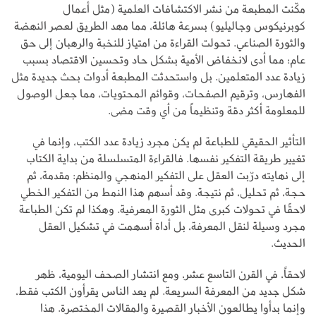
مكّنت المطبعة من نشر الاكتشافات العلمية (مثل أعمال
كوبرنيكوس وجاليليو) بسرعة هائلة، مما مهد الطريق لعصر النهضة
والثورة الصناعي. تحولت القراءة من امتياز للنخبة والرهبان إلى حق
عام؛ مما أدى لانخفاض الأمية بشكل حاد وتحسين الاقتصاد بسبب
زيادة عدد المتعلمين. بل واستحدثت المطبعة أدوات بحث جديدة مثل
الفهارس، وترقيم الصفحات، وقوائم المحتويات، مما جعل الوصول
للمعلومة أكثر دقة وتنظيماً من أي وقت مضى.
التأثير الحقيقي للطباعة لم يكن مجرد زيادة عدد الكتب، وإنما في
تغيير طريقة التفكير نفسها. فالقراءة المتسلسلة من بداية الكتاب
إلى نهايته درّبت العقل على التفكير المنهجي والمنظم: مقدمة، ثم
حجة، ثم تحليل، ثم نتيجة. وقد أسهم هذا النمط من التفكير الخطي
لاحقًا في تحولات كبرى مثل الثورة المعرفية. وهكذا لم تكن الطباعة
مجرد وسيلة لنقل المعرفة، بل أداة أسهمت في تشكيل العقل
الحديث.
لاحقاً، في القرن التاسع عشر، ومع انتشار الصحف اليومية، ظهر
شكل جديد من المعرفة السريعة. لم يعد الناس يقرأون الكتب فقط،
وإنما بدأوا يطالعون الأخبار القصيرة والمقالات المختصرة. هذا