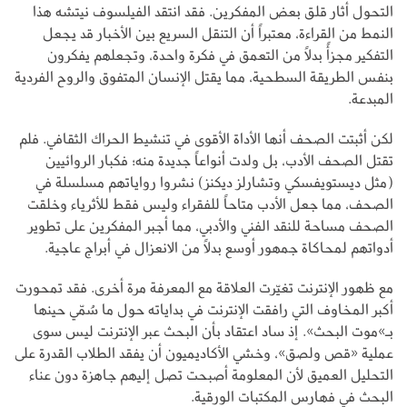
التحول أثار قلق بعض المفكرين. فقد انتقد الفيلسوف نيتشه هذا
النمط من القراءة، معتبراً أن التنقل السريع بين الأخبار قد يجعل
التفكير مجزأً بدلاً من التعمق في فكرة واحدة، وتجعلهم يفكرون
بنفس الطريقة السطحية، مما يقتل الإنسان المتفوق والروح الفردية
المبدعة.
لكن أثبتت الصحف أنها الأداة الأقوى في تنشيط الحراك الثقافي. فلم
تقتل الصحف الأدب، بل ولدت أنواعاً جديدة منه؛ فكبار الروائيين
(مثل ديستويفسكي وتشارلز ديكنز) نشروا رواياتهم مسلسلة في
الصحف، مما جعل الأدب متاحاً للفقراء وليس فقط للأثرياء وخلقت
الصحف مساحة للنقد الفني والأدبي، مما أجبر المفكرين على تطوير
أدواتهم لمحاكاة جمهور أوسع بدلاً من الانعزال في أبراج عاجية.
مع ظهور الإنترنت تغيّرت العلاقة مع المعرفة مرة أخرى. فقد تمحورت
أكبر المخاوف التي رافقت الإنترنت في بداياته حول ما سُمّي حينها
بـ»موت البحث». إذ ساد اعتقاد بأن البحث عبر الإنترنت ليس سوى
عملية «قص ولصق»، وخشي الأكاديميون أن يفقد الطلاب القدرة على
التحليل العميق لأن المعلومة أصبحت تصل إليهم جاهزة دون عناء
البحث في فهارس المكتبات الورقية.