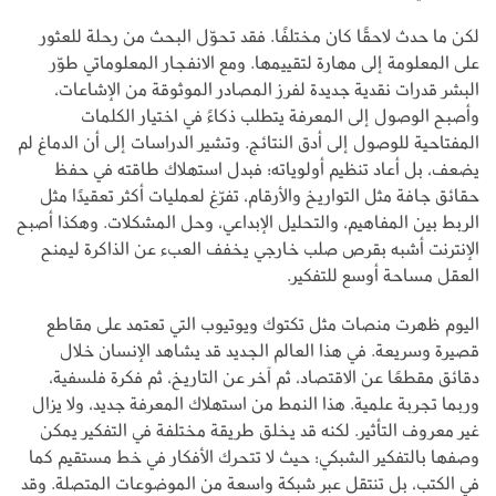
لكن ما حدث لاحقًا كان مختلفًا. فقد تحوّل البحث من رحلة للعثور
على المعلومة إلى مهارة لتقييمها. ومع الانفجار المعلوماتي طوّر
البشر قدرات نقدية جديدة لفرز المصادر الموثوقة من الإشاعات،
وأصبح الوصول إلى المعرفة يتطلب ذكاءً في اختيار الكلمات
المفتاحية للوصول إلى أدق النتائج. وتشير الدراسات إلى أن الدماغ لم
يضعف، بل أعاد تنظيم أولوياته؛ فبدل استهلاك طاقته في حفظ
حقائق جافة مثل التواريخ والأرقام، تفرّغ لعمليات أكثر تعقيدًا مثل
الربط بين المفاهيم، والتحليل الإبداعي، وحل المشكلات. وهكذا أصبح
الإنترنت أشبه بقرص صلب خارجي يخفف العبء عن الذاكرة ليمنح
العقل مساحة أوسع للتفكير.
اليوم ظهرت منصات مثل تكتوك ويوتيوب التي تعتمد على مقاطع
قصيرة وسريعة. في هذا العالم الجديد قد يشاهد الإنسان خلال
دقائق مقطعًا عن الاقتصاد، ثم آخر عن التاريخ، ثم فكرة فلسفية،
وربما تجربة علمية. هذا النمط من استهلاك المعرفة جديد، ولا يزال
غير معروف التأثير. لكنه قد يخلق طريقة مختلفة في التفكير يمكن
وصفها بالتفكير الشبكي؛ حيث لا تتحرك الأفكار في خط مستقيم كما
في الكتب، بل تنتقل عبر شبكة واسعة من الموضوعات المتصلة. وقد