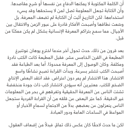
أن الكلمة المكتوبة لا يمكنها الدفاع عن نفسها أو شرح مقاصدها،
وأن الكتابة تجعل المعلومة تصل لمن لا يستحقها وقد يسيء
استخدامها. لكن التاريخ أثبت أن الكتابة لم تضعف المعرفة، بل
وسّعت نطاقها وأصبحت الأفكار قادرة على عبور الزمن والانتقال بين
الأجيال، مما سمح بتراكم المعرفة الإنسانية بشكل لم يكن ممكنًا من
قبل.
بعد قرون من ذلك، حدث تحول آخر عندما اخترع يوهان غوتنبرغ
المطبعة في القرن الخامس عشر. فقبل المطبعة كانت الكتب نادرة
ومكلفة، وكان الوصول إلى المعرفة محدودًا. أما بعد الطباعة فقد
أصبحت الكتب تنتشر بسرعة، وبدأت القراءة تصبح نشاطًا واسع
الانتشار. هذا الانتشار لم يمر دون اعتراض. فقد انتقد البعض الإنتاج
الضخم للكتب، معتبرين أنه سيؤدي لانتشار كتب ذات جودة منخفضة
تشتت الناس عن المعرفة الحقيقية وتغرقهم في بحر من المعلومات
غير الدقيقة. كما عبّر البعض عن قلقه من أن القراءة الفردية ستجعل
الناس ينعزلون عن بعضهم، بدلاً من الاجتماع لسماع الأخبار أو
المواعظ في الساحات العامة ودور العبادة.
لكن ما حدث لاحقًا كان عكس ذلك تمامً. فبدلاً من إضعاف العقول،