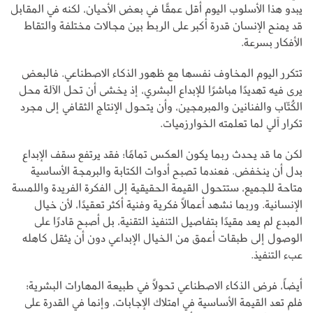
يبدو هذا الأسلوب اليوم أقل عمقًا في بعض الأحيان، لكنه في المقابل
قد يمنح الإنسان قدرة أكبر على الربط بين مجالات مختلفة والتقاط
الأفكار بسرعة.
تتكرر اليوم المخاوف نفسها مع ظهور الذكاء الاصطناعي. فالبعض
يرى فيه تهديدًا مباشرًا للإبداع البشري، إذ يخشى أن تحل الآلة محل
الكُتّاب والفنانين والمبرمجين، وأن يتحول الإنتاج الثقافي إلى مجرد
تكرار آلي لما تعلمته الخوارزميات.
لكن ما قد يحدث ربما يكون العكس تمامًا؛ فقد يرتفع سقف الإبداع
بدل أن ينخفض. فعندما تصبح أدوات الكتابة والبرمجة الأساسية
متاحة للجميع، ستتحول القيمة الحقيقية إلى الفكرة الفريدة واللمسة
الإنسانية. وربما نشهد أعمالًا فكرية وفنية أكثر تعقيدًا، لأن خيال
المبدع لم يعد مقيدًا بتفاصيل التنفيذ التقنية، بل أصبح قادرًا على
الوصول إلى طبقات أعمق من الخيال الإبداعي دون أن يثقل كاهله
عبء التنفيذ.
أيضاً، فرض الذكاء الاصطناعي تحولًا في طبيعة المهارات البشرية؛
فلم تعد القيمة الأساسية في امتلاك الإجابات، وإنما في القدرة على