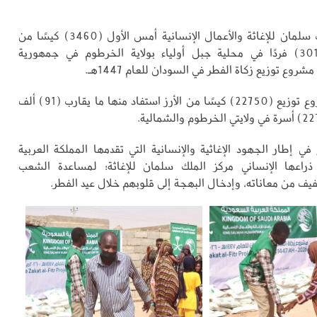
وزَّع مركز الملك سلمان للإغاثة والأعمال الإنسانية أمس الأول (3460) كيسًا من
الأرز على (30170) فردًا في محلية جبل أولياء بولاية الخرطوم في جمهورية
وع توزيع زكاة الفطر في السودان للعام 1447هـ.
ويتضمن المشروع توزيع (22750) كيسًا من الأرز استفاد منها ما يقارب (91) ألف
في إطار الجهود الإغاثية والإنسانية التي تقدمها المملكة العربية
ذراعها الإنساني مركز الملك سلمان للإغاثة؛ لمساعدة الشعب
يف من معاناته، وإدخال البهجة إلى قلوبهم خلال عيد الفطر.