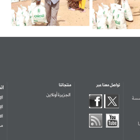
تواصل معنا عبر
منتجاتنا
ات
الجزيرة أونلاين
سسة
ال
ال
ال
مر