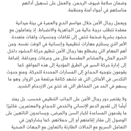
وضمان سلامة ضيوف الرحمن، والعمل على تسهيل أدائهم
مناسكهم في أجواء آمنة ومنظمة.
ويعمل رجال الأمن خلال مواسم الحج والعمرة في بيئة ميدانية
معقدة تتطلب درجة عالية من الجاهزية والانضباط، إذ يتعاملون مع
حشود بشرية ضخمة تنتمي إلى ثقافات وجنسيات ولغات متعددة،
الأمر الذي يستلزم مهارات تنظيمية وإنسانية في الوقت نفسه، ومن
أهم المهام التي يضطلع بها رجال الأمن تنظيم حركة الحشود داخل
الحرم المكي والمشاعر المقدسة مثل منى وعرفات ومزدلفة، إضافة
إلى إدارة حركة السير في الطرق المؤدية إلى هذه المواقع، كما
يقومون بتوجيه الحجاج إلى المسارات المحددة للحركة، ومنع حدوث
التكدس في الأماكن التي قد تشهد كثافة مرتفعة من الزوار، وهو ما
يسهم في الحد من المخاطر التي قد تنتج عن الازدحام الشديد.
ولا يقتصر دور رجال الأمن على الجانب التنظيمي فحسب، بل يمتد
أيضًا إلى تقديم الدعم الإنساني والخدمي للحجاج والمعتمرين، فكثيرًا
ما يقدمون المساعدة لكبار السن والمرضى، ويساعدون التائهين على
الوصول إلى مقار إقامتهم أو إلى حملاتهم، كما يشاركون في
التعامل السريع مع الحالات الطارئة بالتعاون مع الجهات الصحية