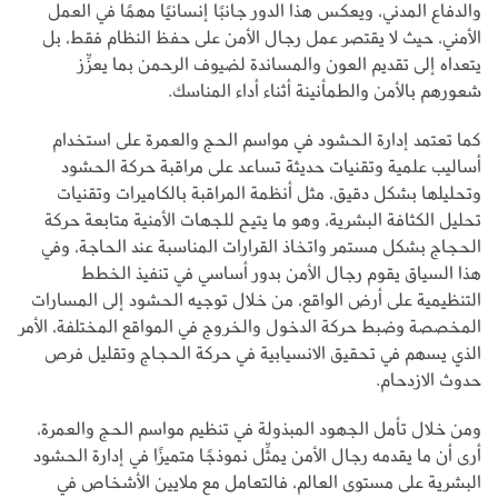
والدفاع المدني، ويعكس هذا الدور جانبًا إنسانيًا مهمًا في العمل
الأمني، حيث لا يقتصر عمل رجال الأمن على حفظ النظام فقط، بل
يتعداه إلى تقديم العون والمساندة لضيوف الرحمن بما يعزِّز
شعورهم بالأمن والطمأنينة أثناء أداء المناسك.
كما تعتمد إدارة الحشود في مواسم الحج والعمرة على استخدام
أساليب علمية وتقنيات حديثة تساعد على مراقبة حركة الحشود
وتحليلها بشكل دقيق، مثل أنظمة المراقبة بالكاميرات وتقنيات
تحليل الكثافة البشرية، وهو ما يتيح للجهات الأمنية متابعة حركة
الحجاج بشكل مستمر واتخاذ القرارات المناسبة عند الحاجة، وفي
هذا السياق يقوم رجال الأمن بدور أساسي في تنفيذ الخطط
التنظيمية على أرض الواقع، من خلال توجيه الحشود إلى المسارات
المخصصة وضبط حركة الدخول والخروج في المواقع المختلفة، الأمر
الذي يسهم في تحقيق الانسيابية في حركة الحجاج وتقليل فرص
حدوث الازدحام.
ومن خلال تأمل الجهود المبذولة في تنظيم مواسم الحج والعمرة،
أرى أن ما يقدمه رجال الأمن يمثِّل نموذجًا متميزًا في إدارة الحشود
البشرية على مستوى العالم، فالتعامل مع ملايين الأشخاص في