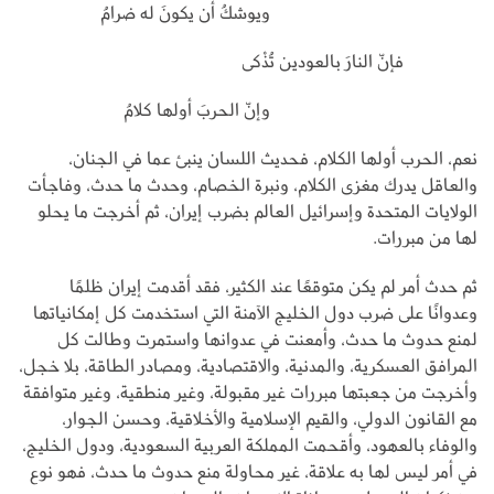
ويوشكُ أن يكونَ له ضرامُ
فإنّ النارَ بالعودين تُذْكى
وإنّ الحربَ أولها كلامُ
نعم، الحرب أولها الكلام، فحديث اللسان ينبئ عما في الجنان،
والعاقل يدرك مغزى الكلام، ونبرة الخصام، وحدث ما حدث، وفاجأت
الولايات المتحدة وإسرائيل العالم بضرب إيران، ثم أخرجت ما يحلو
لها من مبررات.
ثم حدث أمر لم يكن متوقعًا عند الكثير، فقد أقدمت إيران ظلمًا
وعدوانًا على ضرب دول الخليج الآمنة التي استخدمت كل إمكانياتها
لمنع حدوث ما حدث، وأمعنت في عدوانها واستمرت وطالت كل
المرافق العسكرية، والمدنية، والاقتصادية، ومصادر الطاقة، بلا خجل،
وأخرجت من جعبتها مبررات غير مقبولة، وغير منطقية، وغير متوافقة
مع القانون الدولي، والقيم الإسلامية والأخلاقية، وحسن الجوار،
والوفاء بالعهود، وأقحمت المملكة العربية السعودية، ودول الخليج،
في أمر ليس لها به علاقة، غير محاولة منع حدوث ما حدث، فهو نوع