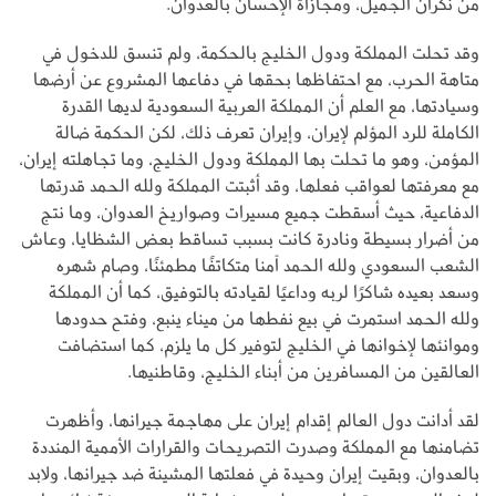
من نكران الجميل، ومجازاة الإحسان بالعدوان.
وقد تحلت المملكة ودول الخليج بالحكمة، ولم تنسق للدخول في
متاهة الحرب، مع احتفاظها بحقها في دفاعها المشروع عن أرضها
وسيادتها، مع العلم أن المملكة العربية السعودية لديها القدرة
الكاملة للرد المؤلم لإيران، وإيران تعرف ذلك، لكن الحكمة ضالة
المؤمن، وهو ما تحلت بها المملكة ودول الخليج، وما تجاهلته إيران،
مع معرفتها لعواقب فعلها، وقد أثبتت المملكة ولله الحمد قدرتها
الدفاعية، حيث أسقطت جميع مسيرات وصواريخ العدوان، وما نتج
من أضرار بسيطة ونادرة كانت بسبب تساقط بعض الشظايا، وعاش
الشعب السعودي ولله الحمد آمنا متكاتفًا مطمئنًا، وصام شهره
وسعد بعيده شاكرًا لربه وداعيًا لقيادته بالتوفيق، كما أن المملكة
ولله الحمد استمرت في بيع نفطها من ميناء ينبع، وفتح حدودها
وموانئها لإخوانها في الخليج لتوفير كل ما يلزم، كما استضافت
العالقين من المسافرين من أبناء الخليج، وقاطنيها.
لقد أدانت دول العالم إقدام إيران على مهاجمة جيرانها، وأظهرت
تضامنها مع المملكة وصدرت التصريحات والقرارات الأممية المنددة
بالعدوان، وبقيت إيران وحيدة في فعلتها المشينة ضد جيرانها، ولابد