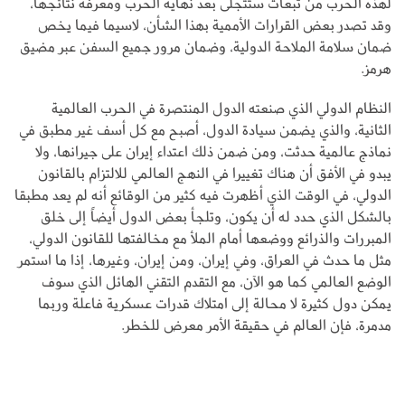
لهذه الحرب من تبعات ستتجلى بعد نهاية الحرب ومعرفة نتائجها،
وقد تصدر بعض القرارات الأممية بهذا الشأن، لاسيما فيما يخص
ضمان سلامة الملاحة الدولية، وضمان مرور جميع السفن عبر مضيق
هرمز.
النظام الدولي الذي صنعته الدول المنتصرة في الحرب العالمية
الثانية، والذي يضمن سيادة الدول، أصبح مع كل أسف غير مطبق في
نماذج عالمية حدثت، ومن ضمن ذلك اعتداء إيران على جيرانها، ولا
يبدو في الأفق أن هناك تغييرا في النهج العالمي للالتزام بالقانون
الدولي، في الوقت الذي أظهرت فيه كثير من الوقائع أنه لم يعد مطبقا
بالشكل الذي حدد له أن يكون، وتلجأ بعض الدول أيضاً إلى خلق
المبررات والذرائع ووضعها أمام الملأ مع مخالفتها للقانون الدولي،
مثل ما حدث في العراق، وفي إيران، ومن إيران، وغيرها، إذا ما استمر
الوضع العالمي كما هو الآن، مع التقدم التقني الهائل الذي سوف
يمكن دول كثيرة لا محالة إلى امتلاك قدرات عسكرية فاعلة وربما
مدمرة، فإن العالم في حقيقة الأمر معرض للخطر.