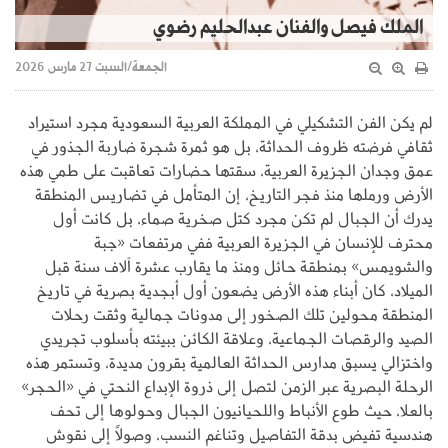
الملك فيصل والفنان عبدالحليم رضوي
الجمعة/السبت 27 مارس 2026
لم يكن الفن التشكيلي في المملكة العربية السعودية مجرد استيراد
ثقافي فرضته ظروف الحداثة، بل هو ثمرة شجرة ضاربة الجذور في
عمق وجدان الجزيرة العربية، سقتها حضارات تعاقبت على طمي هذه
الأرض ورملها منذ فجر التاريخ، إن المتأمل في تضاريس المنطقة
يدرك أن الجبال لم تكن مجرد كتل صخرية صماء، بل كانت أول
محترف للإنسان في الجزيرة العربية ففي مرتفعات «جبة
والشويمس» بمنطقة حائل ومنذ ما يقارب عشرة آلاف سنة قبل
الميلاد، كان أبناء هذه الأرض يضعون أول أبجدية بصرية في تاريخ
المنطقة محولين تلك الصخور إلى مدونات جمالية وثقت رحلات
الصيد والرقصات الجماعية، وعلاقة الكائن ببيئته بأسلوب تجريدي
واختزالي يسبق مدارس الحداثة العالمية بقرون مديدة، وتستمر هذه
الرحلة البصرية عبر الزمن لتصل إلى ذروة الإبداع النحتي في «الحجر»
بالعلا، حيث طوع الأنباط واللحيانيون الجبال وحولوها إلى تحف
هندسية تفيض بدقة التفاصيل وتناغم النسب، وصولاً إلى نقوش