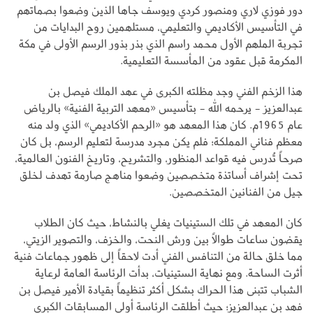
دور فوزي لاري ومنصور كردي ويوسف جاها الذين وضعوا بصماتهم
في التأسيس الأكاديمي والتعليمي، مستلهمين روح البدايات من
تجربة الملهم الأول محمد راسم الذي بذر بذور الرسم الأولى في مكة
المكرمة قبل عقود من المأسسة التعليمية.
هذا الزخم الفني وجد مظلته الكبرى في عهد الملك فيصل بن
عبدالعزيز - يرحمه الله - بتأسيس «معهد التربية الفنية» بالرياض
عام 1965م. كان هذا المعهد هو «الرحم الأكاديمي» الذي ولد منه
معظم فناني المملكة؛ فلم يكن مجرد مدرسة لتعليم الرسم، بل كان
صرحاً تُدرس فيه قواعد المنظور، والتشريح، وتاريخ الفنون العالمية،
تحت إشراف أساتذة متخصصين وضعوا مناهج صارمة تهدف لخلق
جيل من الفنانين المتخصصين.
كان المعهد في تلك الستينيات يغلي بالنشاط، حيث كان الطلاب
يقضون ساعات طوالاً بين ورش النحت، والخزف، والتصوير الزيتي،
مما خلق حالة من التنافس الفني أدت لاحقاً إلى ظهور جماعات فنية
أثرت الساحة. ومع نهاية الستينيات، بدأت الرئاسة العامة لرعاية
الشباب تتبنى هذا الحراك بشكل أكثر تنظيماً بقيادة الأمير فيصل بن
فهد بن عبدالعزيز؛ حيث أطلقت الرئاسة أولى المسابقات الكبرى