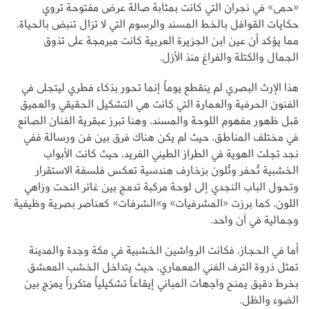
«حمى» في نجران التي كانت بمثابة صالة عرض مفتوحة تروي
حكايات القوافل بالخط المسند والرسوم التي لا تزال تنبض بالحياة،
مما يؤكد أن عين ابن الجزيرة العربية كانت مبرمجة على تذوق
الجمال والكتلة والفراغ منذ الأزل.
هذا الإرث البصري لم ينقطع يوماً إنما تحور بذكاء فطري ليتجلى في
الفنون الحرفية والعمارة التي كانت هي التشكيل الحقيقي والعميق
قبل ظهور مفهوم اللوحة والمسند، وهنا تبرز عبقرية الفنان الصانع
في مختلف المناطق، حيث لم يكن هناك فرق بين فن ورسالة ففي
نجد تجلت الهوية في الطراز الطيني الفريد، حيث كانت الأبواب
الخشبية تُحفر وتُلون بزخارف هندسية تعكس فلسفة الاستقرار
وتحول الباب النجدي إلى لوحة مركبة تدمج بين غائر النحت وزاهي
اللون، كما برزت «المشرفيات» و»الشرفات» كعناصر بصرية وظيفية
وجمالية في آن واحد.
أما في الحجاز، فكانت الرواشين الخشبية في مكة وجدة والمدينة
تمثل ذروة الترف الفني المعماري، حيث يتداخل الخشب المعشق
بخرط دقيق يمنح واجهات المباني إيقاعاً تشكيلياً متكرراً يمزج بين
الضوء والظل.