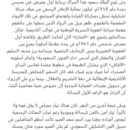
حتى توج الملك سعود هذا الحراك برعاية أول معرض فني مدرسي
بجدة عام 1958م، ليكون بمثابة الإعلان الرسمي عن ميلاد حركة
تشكيلية تحظى بمباركة القيادة واهتمام المجتمع. في تلك الأجواء
المفعمة بالطموح، ظهر جيل من الرواد الذين حملوا على عاتقهم
مهمة صياغة الهوية البصرية الوطنية في قوالب أكاديمية، فكان
عبدالحليم رضوي هو «المنارة» التي أضاءت الطريق بإقامته أول
معرض شخصي عام 1965م في جدة، مقدمًا أسلوباً يمزج بين
العفوية التعبيرية وبين الزخارف الشعبية. وبجانبه برز محمد السليم،
الفنان والمفكر الذي أسس «دار الفنون السعودية» وابتكر أسلوبه
«الآفاقي» الذي يختزل الطبيعة في خطوط ممتدة تعكس اتساع
الصحراء. أما ضياء عزيز ضياء، فقد كان السفير المخلص للمدرسة
الأكاديمية الإيطالية في دقة التشريح والظلال، بينما برع علي الرزيزاء
في تحويل مفردات العمارة النجدية إلى نصوص فنية معاصرة أثبتت
أن التراث هو الرافد الأول للحداثة.
وعلى ضفة أخرى من النهر، كان هناك تيار عصامي لا يقل قوة ولا
تأثيراً، تيار آمن بالفن كرسالة وجودية رغم غياب البعثات الرسمية
لبعض أفراده؛ وهنا يبرز اسم سعد العبيد كأحد أعظم المناضلين في
سبيل الفن التشكيلي السعودي. لم يكن العبيد مجرد فنان يمسك