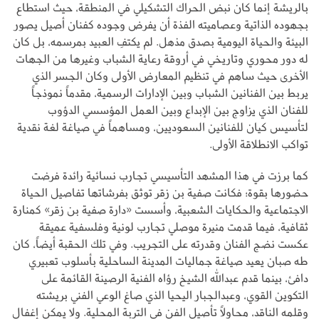
بالريشة إنما كان نبض الحراك التشكيلي في المنطقة، حيث استطاع
بجهوده الذاتية وعصاميته الفذة أن يفرض وجوده كفنان أصيل يصور
البيئة والحياة اليومية بصدق مذهل. لم يكتفِ العبيد بمرسمه، بل كان
له دور محوري وتاريخي في أروقة رعاية الشباب وغيرها من الجهات
الأخرى حيث ساهم في تنظيم المعارض الأولى وكان الجسر الذي
يربط بين الفنانين الشباب وبين الإدارات الرسمية، مقدماً نموذجاً
للفنان الذي يزاوج بين الإبداع وبين العمل المؤسسي الدؤوب
لتأسيس كيان للفنانين السعوديين، ومساهماً في صياغة لغة نقدية
تواكب الانطلاقة الأولى.
كما برزت في هذا المشهد التأسيسي تجارب نسائية رائدة فرضت
حضورها بقوة؛ فكانت صفية بن زقر توثق بفرشاتها تفاصيل الحياة
الاجتماعية والحكايات الشعبية، وأسست «دارة صفية بن زقر» كمنارة
ثقافية، فيما قدمت منيرة موصلي تجارب لونية وفلسفية عميقة
عكست نضج الفنان وقدرته على التجريب. وفي تلك الحقبة أيضاً، كان
طه صبان يعيد صياغة جماليات المدينة الساحلية بأسلوب تعبيري
دافئ، بينما قدم عبدالله الشيخ رؤاه الفنية الرصينة القائمة على
التكوين القوي، وعبدالجبار اليحيا الذي صاغ الوعي الفني بريشته
وقلمه الناقد، محاولاً تأصيل الفن في التربة المحلية. ولا يمكن إغفال