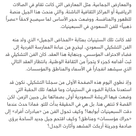
والمعارض الجماعية، مثل المعارض التي كانت تقام في الصالات
الرياضية أو المراكز الثقافية الناشئة، والتي منحت هذا الجيل منصة
للظهور والمنافسة، ووضعت حجر الأساس لما سيصبح لاحقاً «عصراً
ذهبياً» للفن السعودي في السبعينيات.
لقد كانت تلك الستينيات بمثابة «المخاض الجميل» الذي ولد منه
الفن التشكيلي السعودي، ليخرج من عباءة الممارسة الفردية إلى
فضاء الاحتراف المؤسسي. وبنهاية هذا العقد، كان الفن التشكيلي قد
ثبت أقدامه كجزء لا يتجزأ من الثقافة الوطنية، بانتظار العقد التالي
الذي سيشهد انفجاراً في الأسماء والمناطق والمؤسسات.
وإذ نطوي اليوم هذه الصفحة الأولى من سجلنا التشكيلي، نكون قد
استعدنا حكاية الضوء في الستينيات وما قبلها؛ تلك الحقبة التي
وضعت فيها الريشة السعودية أولى بصماتها على جبين الزمن. لكن
القصة لا تنتهي هنا، بل هي في الحقيقة بدأت للتو. فماذا حدث عندما
دقت السبعينيات أبوابها؟ وكيف تحول الفن من «مبادرات أفراد» إلى
«حراك مؤسسات» ومناطق؟ وكيف اقتحم جيل جديد الساحة برؤى
صادمة وجريئة أربكت المشهد وأثارت الجدل؟