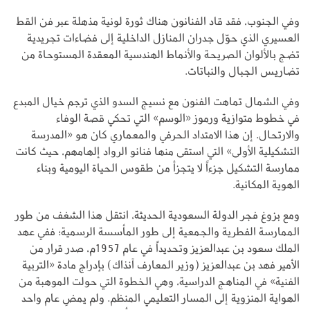
وفي الجنوب، فقد قاد الفنانون هناك ثورة لونية مذهلة عبر فن القط
العسيري الذي حوّل جدران المنازل الداخلية إلى فضاءات تجريدية
تضج بالألوان الصريحة والأنماط الهندسية المعقدة المستوحاة من
تضاريس الجبال والنباتات.
وفي الشمال تماهت الفنون مع نسيج السدو الذي ترجم خيال المبدع
في خطوط متوازية ورموز «الوسم» التي تحكي قصة الوفاء
والارتحال. إن هذا الامتداد الحرفي والمعماري كان هو «المدرسة
التشكيلية الأولى» التي استقى منها فنانو الرواد إلهامهم، حيث كانت
ممارسة التشكيل جزءاً لا يتجزأ من طقوس الحياة اليومية وبناء
الهوية المكانية.
ومع بزوغ فجر الدولة السعودية الحديثة، انتقل هذا الشغف من طور
الممارسة الفطرية والجمعية إلى طور المأسسة الرسمية؛ ففي عهد
الملك سعود بن عبدالعزيز وتحديداً في عام 1957م، صدر قرار من
الأمير فهد بن عبدالعزيز (وزير المعارف آنذاك) بإدراج مادة «التربية
الفنية» في المناهج الدراسية، وهي الخطوة التي حولت الموهبة من
الهواية المنزوية إلى المسار التعليمي المنظم. ولم يمضِ عام واحد