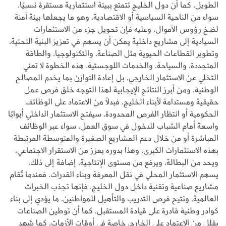
الطويل، كما أن دول الخليج تتمتع ببيئة استثمارية مستقرة نسبيًا،
سواء من الناحية السياسية أو الاقتصادية، وهو ما يجعلها بيئة آمنة
لضخ رؤوس الأموال، وعليه فإن تحويل جزء من الاستثمارات
السيادية إلى مشاريع داخلية يمكن أن يسهم في تعزيز البنية التحتية،
وتطوير القطاعات الحيوية مثل الصناعة، والتكنولوجيا، والطاقة
المتجددة، والسياحة، والخدمات اللوجستية. هذه الخطوة لا تعني
التخلي عن الاستثمار الخارجي، بل إعادة التوازن بما يخدم المصالح
الوطنية، ومن أبرز النتائج الإيجابية لهذا التوجه خلق فرص عمل
حقيقية ومستدامة لأبناء الخليج، فبدلًا من الاعتماد على الوظائف
الحكومية أو انتظار الفرص المحدودة، سيفتح الاستثمار الداخلي أبوابًا
واسعة أمام الشباب للدخول في سوق العمل، سواء عبر الوظائف
المباشرة أو من خلال دعم المشاريع الصغيرة والمتوسطة المرتبطة
بهذه الاستثمارات الكبرى، وهذا بدوره يعزز من الاستقرار الاجتماعي،
ويحد من البطالة، ويرفع من مستوى الإنتاجية، إضافة إلى ذلك،
يسهم الاستثمار المحلي في نقل المعرفة وبناء القدرات. فعندما تُقام
مشاريع صناعية وتقنية داخل دول الخليج، فإنها تجذب الخبرات
العالمية، وتتيح فرص التدريب والتأهيل للمواطنين، ما يؤدي إلى بناء
كوادر وطنية قادرة على قيادة المستقبل، كما أن توطين الصناعات
يقلل من الاعتماد على الخارج، خاصة في أوقات الأزمات، كما شهد