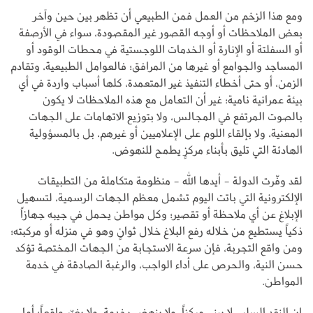
ومع هذا الزخم من العمل فمن الطبيعي أن تظهر بين حين وآخر
بعض الملاحظات أو أوجه القصور غير المقصودة، سواء في الأرصفة
أو السفلتة أو الإنارة أو الخدمات اللوجستية في محطات الوقود أو
المساجد والجوامع أو غيرها من المرافق؛ فالعوامل الطبيعية، وتقادم
الزمن، أو حتى أخطاء التنفيذ غير المتعمدة، كلها أسباب واردة في أي
بيئة عمرانية نامية؛ غير أن التعامل مع هذه الملاحظات لا يكون
بالصوت المرتفع في المجالس، ولا بتوزيع الاتهامات على الجهات
المعنية، ولا بإلقاء اللوم على الإعلاميين أو غيرهم، بل بالمسؤولية
الهادئة التي تليق بأبناء مركزٍ يطمح للنهوض.
لقد وفّرت الدولة - أيدها الله - منظومة متكاملة من التطبيقات
الإلكترونية التي باتت اليوم تشمل معظم الجهات الرسمية، لتسهيل
الإبلاغ عن أي ملاحظة أو تقصير؛ وكل مواطن يحمل في جيبه جهازاً
ذكياً يستطيع من خلاله رفع البلاغ خلال ثوانٍ وهو في منزله أو مركبته؛
ومن واقع التجربة، فإن سرعة الاستجابة من الجهات المختصة تؤكد
حسن النية، والحرص على أداء الواجب، والرغبة الصادقة في خدمة
المواطن.
إن النقد السلبي لا يبني مركزاً، ولا ينهض بخدمة، ولا يغيّر واقعاً؛ أما