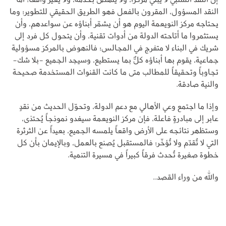
النقد المسؤول، المقرون بالفعل فهو الطريق الحقيقي للتطوير؛ وما
يحتاجه مركز النويعمة اليوم هو أن يشمّر أبناؤه عن سواعدهم، وأن
يستثمروا ما أتاحته الدولة من أدوات تقنية، وأن يتحول كل فرد إلى
شريك في البناء لا متفرج في المجالس؛ فالنهوض بالمركز مسؤولية
جماعية، يقوم بها أبناؤه كلٌّ بما يستطيع، وسيجد الجميع -بلا شك-
تجاوباً وتحقيقاً للمطالب متى ما كانت القنوات المستخدمة صحيحة
والنية صادقة.
وإذا ما اجتمع وعي الأهالي مع دعم الدولة، وتحوّل الحديث من نقدٍ
عابر إلى مبادرةٍ فاعلة، فإن مركز النويعمة سيغدو نموذجاً يُحتذى،
وستظهر نتائجه على الأرض واقعاً يلمسه الجميع، بعيداً عن الثرثرة
التي لا تُقدّم ولا تُؤخّر؛ فالمستقبل يُصنع بالعمل، وبالإيمان بأن كل
خطوة صغيرة تُحدث فرقاً كبيراً في مسيرة التنمية.
والله من وراء القصد..