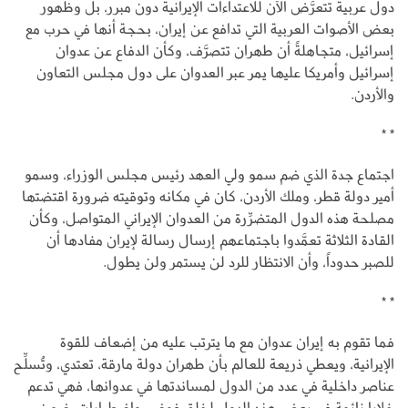
دول عربية تتعرَّض الآن للاعتداءات الإيرانية دون مبرر، بل وظهور
بعض الأصوات العربية التي تدافع عن إيران، بحجة أنها في حرب مع
إسرائيل، متجاهلةً أن طهران تتصرَّف، وكأن الدفاع عن عدوان
إسرائيل وأمريكا عليها يمر عبر العدوان على دول مجلس التعاون
والأردن.
* *
اجتماع جدة الذي ضم سمو ولي العهد رئيس مجلس الوزراء، وسمو
أمير دولة قطر، وملك الأردن، كان في مكانه وتوقيته ضرورة اقتضتها
مصلحة هذه الدول المتضرِّرة من العدوان الإيراني المتواصل، وكأن
القادة الثلاثة تعمَّدوا باجتماعهم إرسال رسالة لإيران مفادها أن
للصبر حدوداً، وأن الانتظار للرد لن يستمر ولن يطول.
* *
فما تقوم به إيران عدوان مع ما يترتب عليه من إضعاف للقوة
الإيرانية، ويعطي ذريعة للعالم بأن طهران دولة مارقة، تعتدي، وتُسلِّح
عناصر داخلية في عدد من الدول لمساندتها في عدوانها، فهي تدعم
خلايا نائمة في بعض هذه الدول لخلق فوضى واضطرابات، ضمن