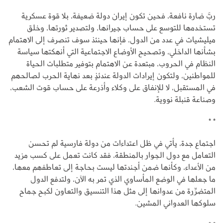
ربَّ ضارة نافعة، فحين تكون إيران دولة ضعيفة، بلا قوة عسكرية
تستخدمها للتوسع على حساب جيرانها، ولتصدير ثورتها، وخلق
ميليشيات في عدد من الدول، فإنها حينئذ سوف تنصرف إلى الاهتمام
بشأنها الداخلي، وتصحيح الأوضاع الاجتماعية التي أنهكتها سياسة
النظام في الحروب، مبتعدة عن الاهتمام بتوفير متطلبات الحياة
للمواطنين، ولتكون إيرادات الدولة عندئذٍ بعد نهاية الحرب لصالحهم
في المستقبل، لا للإنفاق على وكلاء وأذرعة على حساب قوت الشعب،
وصناعة قنبلة نووية.
* *
اجتماع جدة، يأتي في ظل اعتداءات من دولة فارسية لم تحسن
التعامل مع دول الجوار بالمنطقة، فقد كانت تعمل على كسب مزيد
من الأعداء، وكأنها ضمن أجندتها ليست بحاجة إلى تعاطفهم معها،
ما جعلها في الوضع المأساوي الذي تمر به الآن، ولتدفع الدول
المتضرِّرة من عدوانها إلى مثل هذا التنسيق والتعاون لكبح جماح
سلوكها العدواني المشين.