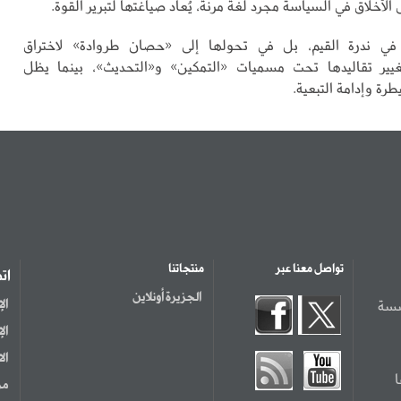
الأخلاق في السياسة مجرد لغة مرنة، يُعاد صياغتها لتبرير القوة.
في ندرة القيم، بل في تحولها إلى «حصان طروادة» لاختراق
يير تقاليدها تحت مسميات «التمكين» و«التحديث»، بينما يظل
رة وإدامة التبعية.
تواصل معنا عبر
منتجاتنا
ات
الجزيرة أونلاين
سسة
ال
ال
ال
مر