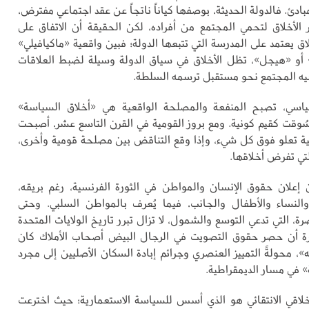
مبادئ. فالدولة الحديثة، بوصفها كياناً ناتجاً عن عقد اجتماعي مفترض،
 الأخلاق لتحمي المجتمع من أفراده، لكن الحقيقة أن الاتفاق على
اق يعتمد على المدرسة التي تتبعها الدولة؛ فبين واقعية «ماكيافيلي»
 أو «هيجل»، تظل الأخلاق في سياق الدولة وسيلة لضبط العلاقات
جيه المجتمع نحو مستقبل ترسمه السلطة.
ياسي، تصبح المنفعة والمصلحة الواقعية هي «أخلاق السياسة»
سُوقت كقيم كونية. ومع بروز القومية في القرن التاسع عشر، أصبحت
ة تعلو فوق كل شيء، وإذا وقع التناقض بين مصلحة قومية وأخرى،
تي تفرض أخلاقها.
أن إعلان حقوق الإنسان والمواطن في الثورة الفرنسية، رغم بريقه،
والنساء والأطفال والجانب، فيما يُعرف بالمواطن السلبي. وحتى
صرة، التي تدعي التوسع والشمول، لا تزال تبرر تاريخ الولايات المتحدة
برة أن حصر حقوق التصويت في الرجال البيض أصحاب الأملاك كان
ه»، محولةً التمييز العنصري وجرائم إبادة السكان الأصليين إلى مجرد
 في مسار الديمقراطية.
خلاقي الانتقائي هو الذي أسس للسياسة الاستعمارية؛ حيث اخترعت