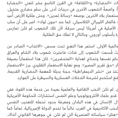
ت «الحضارة» و»الثقافة» في القرن التاسع عشر لتعني «الحضارة
اً، واضعةً الشعوب الأخرى في درجات أدنى على سلم حضاري متخيل.
ستعمار بلاد الآخرين بوصفه «رسالة تمدين». وحتى ملكية الأرض أُعيد
ً؛ فالفكر الليبرالي الكلاسيكي، كما عند «جون لوك»، اصر على أن سلب
الأصلية في أمريكا ليس سرقة، لأن تلك الشعوب لم تكن تمارس
ة بأسلوب أوروبي، وبالتالي لا تملك حق الملكية.
المية الأولى، استمر هذا النهج تحت مسمى «الانتداب» الصادر عن
يث قُسمت الشعوب إلى فئات؛ فاعتبرت شعوب بلاد الشام والعراق
كم نفسها وتحتاج لهداية «المتحضرين». كان هذا استعماراً بصيغة
 «حق تقرير المصير». ومع نهاية الاستعمار التقليدي، برز «الاستعمار
تخذ من «نشر الديمقراطية» حجة بديلة للمهمة الحضارية القديمة،
 استُخدم لشرعنة التدخلات العسكرية والسيطرة على الموارد.
، لم تكن النخب الثقافية والعلمية بعيدة عن خدمة هذه القوة؛ ففي
 قدم علماء الأنثروبولوجيا وعلم النفس استشارات للحكومة الأمريكية
ل الإنسان في هذه البلدان ومعرفة حدود تحمله للتعذيب النفسي
ب الأكاديمية في الغرب غالباً ما تخدم الدولة الإمبريالية، تماماً كما
«هتلر» سياساته العنصرية التي لم تكن، في جوهرها القانوني آنذاك،