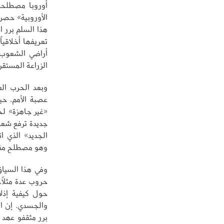
أوروبا مصطلحا
الأوروبية» حصر
هذا السلم برر ا
تعريفها أخلاقيا
أراضي الشعوب 
الزراعة المستقر
وبعد الحرب الع
عصبة الأمم، ح
«غير جاهزة» لح
جديدة ترفع شعار
الجديد» الذي ا
وهو مصطلح مقنع
وفي هذا السياق
حروب عدة مثلاً،
حول كيفية إذلا
والجسدي. إن النخ
برر مثقفو عهد 