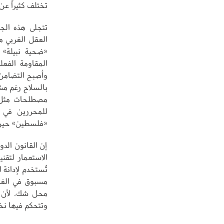
تختلف كثيراً عن 
تتجلى هذه الج
«ضحية نبيلة» 
المقاومة الفعل
وأصبح التضامن م
بالسلاح رغم مش
مصطلحات مثل «ا
للمحررين في 
«فلسطين» حين 
إن القانون الدو
الاستعمار لتقن
تُستخدم لإدانة
مسبوق في الغرب
محل شك، لأن ال
وتتحكم فيها نخب