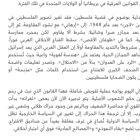
القوانين العرقية في بريطانيا أو الولايات المتحدة في تلك الفترة.
دلية بوضوح في قضية فلسطين؛ فقد تغير تصوير الفلسطيني في
العقل الغربي من «لاجئ» بعد عام 1948، إلى «إرهابي» مع نشوء المقاومة، ثم إلى
بعد مجازر صبرا وشاتيلا، بشرط ألا يقاوم. لكن بمجرد ممارسة
ية، كما في «طوفان الأقصى»، سقط القناع الأخلاقي الغربي فوراً،
شروطاً بالتنديد بالمقاومة أولاً.إن العقل الغربي الذي يمد إسرائيل
اهد المجازر الحية، يعتمد على «هندسة لغوية» واعية؛ حيث تُستخدم
لرد على العدوان» بدلاً من «الاحتلال»، وتصدر تعليمات واضحة
الصحف الكبرى للامتناع عن استخدام كلمات مثل «مذبحة» أو
يكون الضحايا فلسطينيين.
لي اليوم يواجه عملية تقويض شاملة؛ فهذا القانون الذي نبت في رحم
ين حكم الشعوب الأصلية، يتم تدميره الآن لأن بعض «ثغراته» بدأت
 القوي أو محاصرة الضعيف وبالرغم من وجود حراك طلابي وشعبي غير
، إلا أن ترجمة هذا الحراك إلى تغيير في السياسة الخارجية تظل
سياسة الدولية تُصاغ في غرف مغلقة بعيداً عن صناديق الاقتراع،
 تضع «بقاء النموذج» و«المصالح المادية» فوق أي اعتبار أخلاقي.