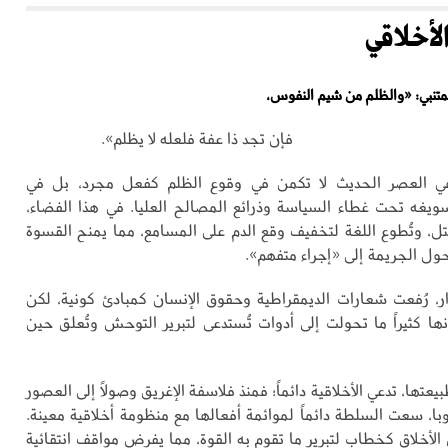
أخلاقي
لمتنبي: «والظلم من شيم النفوس،
فإن تجد ذا عفة فلعله لا يظلم».
ي العصر الحديث لا تكمن في وقوع الظلم كفعل مجرد، بل في
غه تحت غطاء السياسة وذرائع المصالح العليا. في هذا الفضاء،
قتل، وتُطوع اللغة لتخفيف وقع الدم على المسامع، مما يمنح القسوة
يحول الجريمة إلى «إجراء متفهم».
ار، رُفعت شعارات الديمقراطية وحقوق الإنسان كمبادئ كونية، لكن
ها كثيراً ما تحولت إلى أدوات تُستدعى لتبرير التوحش وتُعلق حين
عتها، تدعي الأخلاقية دائماً؛ فمنذ فلاسفة الإغريق وصولاً إلى العصور
با، سعت السلطة دائماً لموائمة أفعالها مع منظومة أخلاقية معينة.
الأخلاق كخطاب لتبرير ما تقوم به القوة، مما يفرض مواقف انتقائية