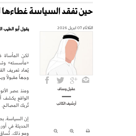
حين تفقد السياسة غطاءها ال
الثلاثاء 07 ابريل 2026
يقول أبو الطيب ا
لكن المأساة ف
«مأسسته» وتسوي
يُعاد تعريف ال
وجهاً مقبولاً و
عقيل وساف
ومنذ عصر الأنو
الواقع يكشف أن
أرشيف الكاتب
تُربك المصالح.
إن السياسة، بطبي
الحديثة في أورو
ومع ذلك، تُساق 