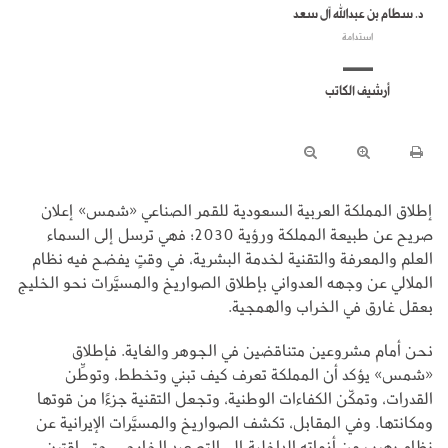
د. سطام بن عبدالله آل سعد
استدامة
أرشيف الكاتب
إطلاق المملكة العربية السعودية للقمر الصناعي «شمس» إعلان
صريح عن طبيعة المملكة ورؤية 2030؛ فهي ترسل إلى السماء
العلم والمعرفة والتقنية لخدمة البشرية، في وقتٍ يفضح فيه نظام
الملالي عن وجهه العدواني بإطلاق الصواريخ والمسيَّرات نحو الخليج
بعقل غارق في الخراب والهمجية.
نحن أمام مشروعين متناقضين في الجوهر والغاية. فإطلاق
«شمس» يؤكد أن المملكة تعرف كيف تبني وتخطط، وتوطِّن
القدرات، وتمكّن الكفاءات الوطنية، وتجعل التقنية جزءًا من قوتها
ومكانتها. وفي المقابل، تكشف الصواريخ والمسيَّرات الإيرانية عن
نظام يهرب من أزماته الداخلية إلى التصعيد الخارجي، حتى اقترن