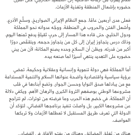
حضوره بإشعال المنطقة وتغذية الأزمات.
فعلى مدى أربعين عامًا، جمع النظام الإيراني الصواريخ، وسلَّح الأذرع،
وأشعل الفتن والحروب في المنطقة، ووجَّه عدوانه نحو المملكة
ودول الخليج، حتى قاده هذا المسار إلى حربٍ ثقيلةٍ يدفع ثمنها اليوم.
وذلك درس يتجاوز إيران إلى كل من يتجاوز حجمه، ويتقمَّص دورًا
أكبر من قدرته، ويظن أن السلاح وحده يصنع المكانة؛ لأن من يبني
حضوره على التهديد ينتهي أسيرًا لما صنعه بيده.
أما المملكة فهي دولة تنموية وإنسانية وعقلانية وحكيمة، تمضي
برؤية سياسية واقتصادية واضحة عنوانها السلام والتنمية المستدامة
مع من يبادلها صدق النوايا وحسن الجوار، وتضع أبناءها في قلب
مشروعها الوطني بوصفهم الثروة الكبرى والرهان الأهم. ويكفي دلالة
أن المملكة، في خضم هذه الحرب وما فرضته من توترات، لم تتراجع
عن مشروعها الكبير، بل واصلت تنفيذ برنامجها الفضائي، لتؤكد أن
الدولة التي تعرف طريق المستقبل لا تعطلها الأزمات ولا تربكها
العواصف.
هناك من يُغلق المضائق، وهناك من يفتح الآفاق في الفضاء...