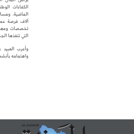
الكفاءات الوطن
تخصصات ومهن ت
التي تنفذها الج
وأعرب العبيد ع
واهتمامه بأنشط