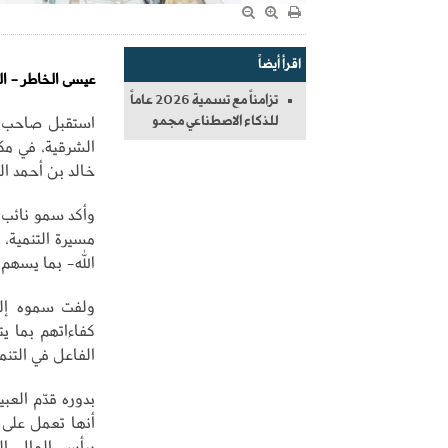
اقرأ أيضاً
عيسى الخاطر - ال
تزامناً مع تسمية 2026 عاماً
استقبل صاحب ال
للذكاء الاصطناعي مجمو
الشرقية، في مك
خالد بن أحمد ال
وأكد سمو نائب 
مسيرة التنمية، 
الله- بما يسهم 
ولفت سموه إلى
كفاءاتهم بما 
الفاعل في التنم
بدوره قدّم العب
أنها تعمل على 
برأس المال الب