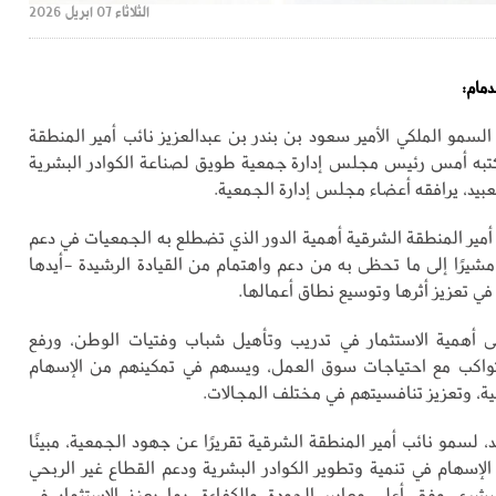
الثلاثاء 07 ابريل 2026
دمام:
سمو الملكي الأمير سعود بن بندر بن عبدالعزيز نائب أمير المنطقة
تبه أمس رئيس مجلس إدارة جمعية طويق لصناعة الكوادر البشرية
عبيد، يرافقه أعضاء مجلس إدارة الجمعية.
أمير المنطقة الشرقية أهمية الدور الذي تضطلع به الجمعيات في دعم
مشيرًا إلى ما تحظى به من دعم واهتمام من القيادة الرشيدة -أيدها
في تعزيز أثرها وتوسيع نطاق أعمالها.
 أهمية الاستثمار في تدريب وتأهيل شباب وفتيات الوطن، ورفع
يتواكب مع احتياجات سوق العمل، ويسهم في تمكينهم من الإسهام
ية، وتعزيز تنافسيتهم في مختلف المجالات.
يد، لسمو نائب أمير المنطقة الشرقية تقريرًا عن جهود الجمعية، مبينًا
الإسهام في تنمية وتطوير الكوادر البشرية ودعم القطاع غير الربحي
شري وفق أعلى معايير الجودة والكفاءة، بما يعزز الاستثمار في