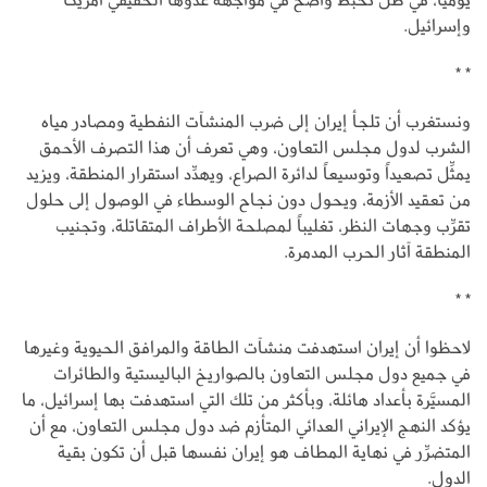
وإسرائيل.
* *
ونستغرب أن تلجأ إيران إلى ضرب المنشآت النفطية ومصادر مياه
الشرب لدول مجلس التعاون، وهي تعرف أن هذا التصرف الأحمق
يمثِّل تصعيداً وتوسيعاً لدائرة الصراع، ويهدِّد استقرار المنطقة، ويزيد
من تعقيد الأزمة، ويحول دون نجاح الوسطاء في الوصول إلى حلول
تقرِّب وجهات النظر، تغليباً لمصلحة الأطراف المتقاتلة، وتجنيب
المنطقة آثار الحرب المدمرة.
* *
لاحظوا أن إيران استهدفت منشآت الطاقة والمرافق الحيوية وغيرها
في جميع دول مجلس التعاون بالصواريخ الباليستية والطائرات
المسيَّرة بأعداد هائلة، وبأكثر من تلك التي استهدفت بها إسرائيل، ما
يؤكد النهج الإيراني العدائي المتأزم ضد دول مجلس التعاون، مع أن
المتضرِّر في نهاية المطاف هو إيران نفسها قبل أن تكون بقية
الدول.