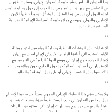
هذا العدوان السافر يفسِّر طبيعة العدوان الإيراني، وسلوك طهران
في التعامل مع جيرانها، والغباء في مد الحرب إلى دول محايدة، ليس
لهذه الدول أي دور في هذا القتال، ما يشكِّل تهديداً خطيراً للأمن
الإقليمي والدولي، ويوضح بجلاء طبيعة السياسة الإيرانية العدوانية
المستمرة منذ عقود.
* *
الاعتداءات على المنشآت النفطية وتحلية المياه قبل انتهاء مهلة
الأيام العشرة التي أعلنها الرئيس الأمريكي لإبرام اتفاق مع إيران
لإنهاء الحرب، تضع إيران في موقع الدولة الراغبة في التصعيد مع
الاستمرار في أعمالها العدائية ضد دول الخليج، دون مبالاة بعواقب
ذلك، سواء على الشعب الإيراني أو على دول المنطقة والعالم.
* *
ولا يمكن فهم هذا السلوك الإيراني المجرم، بعيداً عن سعيها لإقحام
دول مجلس التعاون في حرب ليست طرفاً فيها، وقد نأت بنفسها
عنها، بالرغم من صواريخ ومسيَّرات إيران التي تستهدفها بالمئات
يومياً، في ظل تخبط واضح في مواجهة عدوها الحقيقي أمريكا