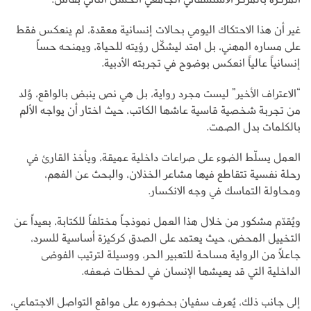
غير أن هذا الاحتكاك اليومي بحالات إنسانية معقدة، لم ينعكس فقط
على مساره المهني، بل امتد ليشكّل رؤيته للحياة، ويمنحه حساً
إنسانياً عالياً انعكس بوضوح في تجربته الأدبية.
“الاعتراف الأخير” ليست مجرد رواية، بل هي نص ينبض بالواقع، وُلد
من تجربة شخصية قاسية عاشها الكاتب، حيث اختار أن يواجه الألم
بالكلمات بدل الصمت.
العمل يسلّط الضوء على صراعات داخلية عميقة، ويأخذ القارئ في
رحلة نفسية تتقاطع فيها مشاعر الخذلان، والبحث عن الفهم،
ومحاولة التماسك في وجه الانكسار.
ويُقدّم مشكور من خلال هذا العمل نموذجاً مختلفاً للكتابة، بعيداً عن
التخييل المحض، حيث يعتمد على الصدق كركيزة أساسية للسرد،
جاعلاً من الرواية مساحة للتعبير الحر، ووسيلة لترتيب الفوضى
الداخلية التي قد يعيشها الإنسان في لحظات ضعفه.
إلى جانب ذلك، يُعرف سفيان بحضوره على مواقع التواصل الاجتماعي،