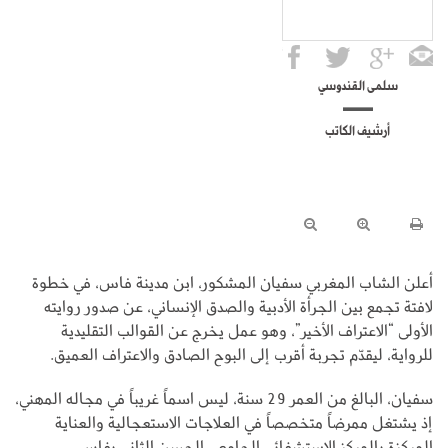
سلمى القندوسي
أرشيف الكاتب
أعلن الشاب المغربي سفيان المشكور، ابن مدينة فاس، في خطوة
لافتة تجمع بين الجرأة الأدبية والصدق الإنساني، عن صدور روايته
الأولى “الاعتراف الأخير”، وهو عمل يخرج عن القوالب التقليدية
للرواية، ليقدّم تجربة أقرب إلى البوح الصادق والاعتراف العميق.
سفيان، البالغ من العمر 29 سنة، ليس اسماً غريباً في مجاله المهني،
إذ يشتغل ممرضاً متخصصاً في العلاجات الاستعجالية والعناية
المركزة بالمركز الاستشفائي الجامعي الحسن الثاني بفاس.