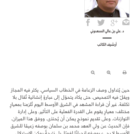
د. علي بن عالي السعدوني
أرشيف الكاتب
حين يُتداول وصف الزعامة في الخطاب السياسي، يكثر فيه المجاز
ويقلّ فيه التمحيص، حتى يكاد يتحوّل إلى عبارةٍ إنشائية تُقال بلا
تكلفة، غير أن قراءة المشهد في الشرق الأوسط اليوم تُلزمنا بمعيارٍ
مختلف؛ معيارٍ يقوم على القدرة الفعلية على التأثير، وعلى إدارة
التوازنات، وعلى تقديم نموذجٍ يمكن أن يُحتذى، ووفق هذا الميزان،
فإن الحديث عن ولي العهد محمد بن سلمان بوصفه زعيمًا للشرق
الأوسط لا يجيء بوصفه انحيازًا لغويًا، بل نتيجةً يمكن الاستدلال