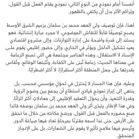
أنفسنا أمام نموذج من النوع الثاني؛ نموذج يقدّم الفعل قبل القول،
ويُراكم الأثر بدل أن يكتفي بالظهور.
لهذا، فإن توصيف ولي العهد محمد بن سلمان بزعيم الشرق الأوسط
يصبح توصيفًا قابلًا للنقاش الموضوعي، لا مجرد عبارة إنشائية، فهو
يستند إلى قدرة واضحة على إدارة التوازنات، وإلى مشروع اقتصادي
يعيد تشكيل الداخل ويؤثر في الخارج، وإلى حضور إقليمي يقوم علــى
الإسناد لا الاستغلال، وهذه العناصر مجتمعة هي التي تصنع الزعامة
فـي معناها الحديث؛ زعامة تُبنى على الكفاءة، وتُثبتها الوقائع، وتُقاس
بقدرتها على جعل المنطقة أكثر استقرارًا، لا أكثر اضطرابًا.
وعليه، فإن هذا المسار لا يُختزل في تحوّلٍ مؤسسي فحسب، بل
ينتهي إلى إبراز نموذجٍ قيادي استطاع أن يجمع بين وضوح الرؤية
وقدرة التنفيذ، وأن يحوّل التعقيد الإقليمي إلى معادلاتٍ أكثر اتزانًا،
وفي هذا الإطار، يتبدّى أثر ولي العهد محمد بن سلمان بوصفه قائدا
صنع حضوره بالفعل قبل القول، ورسّخ مكانته من خلال ما تحقق
على الأرض، حتى غدا اسمه مقترنًا بمرحلةٍ تعاد فيها صياغة الدور،
وتُرسم فيها ملامح تأثيرٍ لا يقوم على الشعارات، بل على الإنجاز
المتحقق.