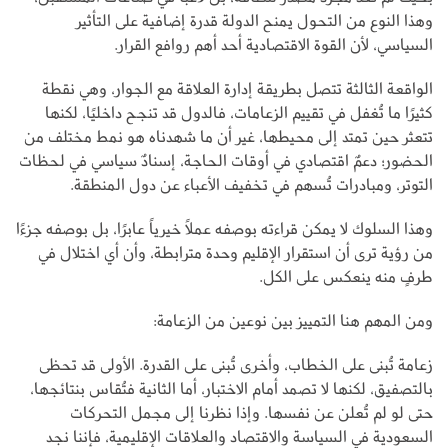
وهذا النوع من التحول يمنح الدولة قدرة إضافية على التأثير
السياسي، لأن القوة الاقتصادية أحد أهم روافع القرار.
الواقعة الثالثة تتصل بطريقة إدارة العلاقة مع الجوار، وهي نقطة
كثيرًا ما تُغفل في تقييم الزعامات، فالدول قد تنجح داخليًا، لكنها
تتعثر حين تمتد إلى محيطها، غير أن ما شهدناه هو نمط مختلف من
الحضور؛ دعمٌ اقتصادي في أوقات الحاجة، إسنادٌ سياسي في لحظات
التوتر، ومبادرات تُسهم في تخفيف الأعباء عن دول المنطقة.
وهذا السلوك لا يمكن قراءته بوصفه عملاً خيرياً عابرًا، بل بوصفه جزءًا
من رؤية ترى أن استقرار الإقليم وحدة مترابطة، وأن أي اختلال في
طرفٍ منه ينعكس على الكل.
ومن المهم هنا التمييز بين نوعين من الزعامة:
زعامة تُبنى على الخطاب، وأخرى تُبنى على القدرة. الأولى قد تحظى
بالتصفيق، لكنها لا تصمد أمام الاختبار، أما الثانية فتُقاس بنتائجها،
حتى لو لم تُعلن عن نفسها. وإذا نظرنا إلى مجمل التحركات
السعودية في السياسة والاقتصاد والعلاقات الإقليمية، فإننا نجد