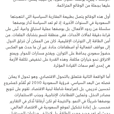
عليها بجملة من الوقائع المتراكمة.
أول هذه الوقائع يتصل بطبيعة المقاربة السياسية التي انتهجتها
السعودية في السنوات الأخيرة؛ إذ لم تعد السياسة تُدار بوصفها
سلسلة من ردود الأفعال، بل بوصفها عملية استباقٍ واعية، تُبنى على
قراءة دقيقة لمآلات الأحداث، ففي منطقة تتسم بتشابك الملفات، من
أمن الطاقة إلى التوترات الإقليمية، كان من الممكن أن تنزلق الدول
إلى مواقف انفعالية أو اصطفافات حادة، غير أن ما حدث هو العكس
حضورٌ سعودي يحافظ على التوازن، ويفتح مسارات للحوار، ويمنع
الانزلاق نحو خياراتٍ مكلفة، وهذه القدرة على تخفيض تكلفة الأزمة
هي إحدى أهم سمات القيادة المؤثرة.
أما الواقعة الثانية فتتعلق بالتحول الاقتصادي، وهو تحول لا يمكن
فصله عن البعد السياسي. فـرؤية السعودية 2030 لم تُقدَّم كمشروع
تحسين تدريجي، بل كمراجعة شاملة لبنية الاقتصاد، تقوم على تنويع
مصادر الدخل، وتمكين القطاعات الإنتاجية، وجذب الاستثمارات
بوصفها شريكًا في النمو، والنتيجة لم تكن أرقامًا تُذكر في التقارير
فحسب، بل إعادة تشكيل لموقع السعودية في الاقتصاد العالمي،
بحيث لم تعد مجرد مصدر للطاقة، بل لاعبًا في صناعات المستقبل،