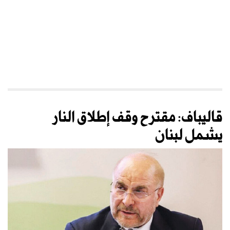
قاليباف: مقترح وقف إطلاق النار
يشمل لبنان