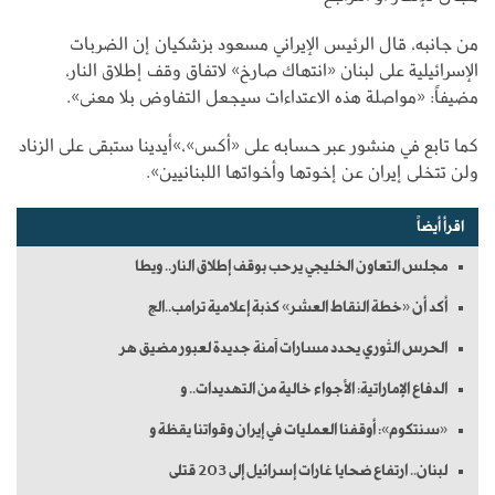
من جانبه، قال الرئيس الإيراني مسعود بزشكيان إن الضربات
الإسرائيلية على لبنان «انتهاك صارخ» لاتفاق وقف إطلاق النار،
مضيفاً: «مواصلة هذه الاعتداءات سيجعل التفاوض بلا معنى».
كما تابع في منشور عبر حسابه على «أكس»،»أيدينا ستبقى على الزناد
ولن تتخلى إيران عن إخوتها وأخواتها اللبنانيين».
اقرأ أيضاً
مجلس التعاون الخليجي يرحب بوقف إطلاق النار.. ويطا
أكد أن «خطة النقاط العشر» كذبة إعلامية ترامب..الج
الحرس الثوري يحدد مسارات آمنة جديدة لعبور مضيق هر
الدفاع الإماراتية: الأجواء خالية من التهديدات.. و
«سنتكوم»: أوقفنا العمليات في إيران وقواتنا يقظة و
لبنان.. ارتفاع ضحايا غارات إسرائيل إلى 203 قتلى