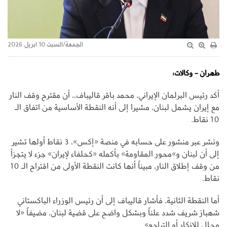
الجمعة/السبت 10 ابريل 2026
طهران - وكالات:
أكد رئيس البرلمان الإيراني، محمد باقر قاليباف،، أن مقترح وقف النار
مع إيران يشمل لبنان، مشيرا إلى أنه النقطة الأساسية من اتفاق الـ
10 نقاط.
ونشر عبر منشور على حسابه في منصة «إكس»، 3 نقاط أولها تشير
إلى أن لبنان و»محور المقاومة» بأكمله «كحلفاء لإيران» جزء لا يتجزأ
من وقف إطلاق النار، مبيناً أنها كانت النقطة الأولى من اقتراح الـ 10
نقاط.
أما النقطة الثانية، فأشار قاليباف إلى أن رئيس الوزراء الباكستاني
شهباز شريف شدد علناً وبشكل واضح على قضية لبنان، مضيفاً «لا
مجال للإنكار أو التراجع»