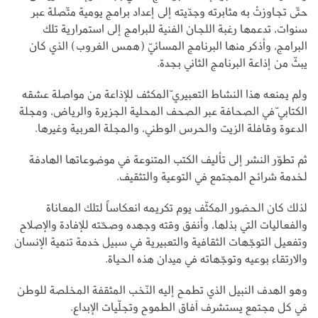
حتّى تجاوزتْ به مثابرته وجدّيته إلى إعداد برامج يومية متّصلة عبر
سنوات، تدعمها رغبة اللجان الفنية للبرامج إلى استمرارية تلك
البرامج، وأذكر منها البرنامج المسائيّ (همس الغروب) الذي كان
يبثّ من إذاعة البرنامج الثاني بجدة.
ولم يمنعه هذا النشاط التعبيري ّالمكثف للإذاعة من مواصلة عشقه
الكتابي ّفي الصحافة عبر الصحف المحلية الجزيرة والرياض، ومجلة
الدعوة وقافلة الزيت والحرس الوطني، والمجلة العربية وغيرها.
ثم تطوّر النشر إلى تأليف الكتب المتنوعة في موضوعاتها الهادفة
لخدمة شرائح المجتمع في التوعية والتثقيف.
لذلك كان الحضور المكثّف يوم تكريمه انعكاساً لتلك المعاناة
والفعاليات التي بذلها، وأنفق وقته وجهده وصحّته للإفادة والإصلاح
وتفعيل التوجّهات الثقافية والتعبيرية في سبيل خدمة تنمية الإنسان
والارتقاء بوعيه وتوجّهاته في ميدان هذه الحياة.
وهو الهدف النبيل الذي تطمح إليه النّخب المثقفة المخلصة للوطن
في كل مجتمع يستشرف آفاق الطموح وتجلّيات الإبداع.