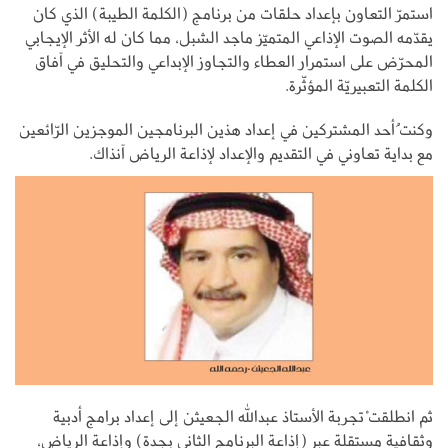
استمرّ التعاون بإعداد حلقات من برنامج (الكلمة الطيبة) الذي كان
يقدّمه الصوت الإذاعي المتميّز ماجد الشبل، مما كان له الأثر الإيجابي
المحرّض على استمرار العطاء والتجاوز الإبداعي والتحليق في آفاق
الكلمة التعبيريّة المؤثّرة.
وكنت ُأحد المشتركين في إعداد هذين البرنامجين الموجزين الرّائعين
مع بداية تعاوني في التقديم والإعداد لإذاعة الرياض آنذاك.
ثم انطلقت ْتجربة الأستاذ عبدالله الجعيثن إلى إعداد برامج أدبية
وثقافية مستقلة عبر (إذاعة البرنامج الثاني بجدة) وإذاعة الرياض،