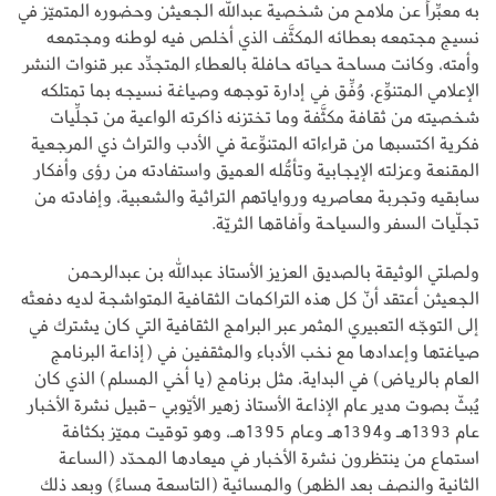
به معبِّراً عن ملامح من شخصية عبدالله الجعيثن وحضوره المتميّز في
نسيج مجتمعه بعطائه المكثَّف الذي أخلص فيه لوطنه ومجتمعه
وأمته، وكانت مساحة حياته حافلة بالعطاء المتجدِّد عبر قنوات النشر
الإعلامي المتنوِّع، وُفِّق في إدارة توجهه وصياغة نسيجه بما تمتلكه
شخصيته من ثقافة مكثَّفة وما تختزنه ذاكرته الواعية من تجلِّيات
فكرية اكتسبها من قراءاته المتنوِّعة في الأدب والتراث ذي المرجعية
المقنعة وعزلته الإيجابية وتأمُّله العميق واستفادته من رؤى وأفكار
سابقيه وتجربة معاصريه ورواياتهم التراثية والشعبية، وإفادته من
تجلّيات السفر والسياحة وآفاقها الثريّة.
ولصلتي الوثيقة بالصديق العزيز الأستاذ عبدالله بن عبدالرحمن
الجعيثن أعتقد أنّ كل هذه التراكمات الثقافية المتواشجة لديه دفعتْه
إلى التوجّه التعبيري المثمر عبر البرامج الثقافية التي كان يشترك في
صياغتها وإعدادها مع نخب الأدباء والمثقفين في (إذاعة البرنامج
العام بالرياض) في البداية، مثل برنامج (يا أخي المسلم) الذي كان
يُبثّ بصوت مدير عام الإذاعة الأستاذ زهير الأيّوبي -قبيل نشرة الأخبار
عام 1393هـ و1394هـ وعام 1395هـ، وهو توقيت مميّز بكثافة
استماع من ينتظرون نشرة الأخبار في ميعادها المحدّد (الساعة
الثانية والنصف بعد الظهر) والمسائية (التاسعة مساءً) وبعد ذلك