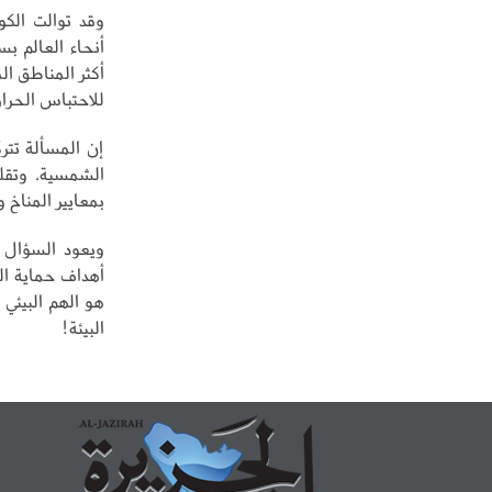
وقد توالت الكو
أنحاء العالم ب
أكثر المناطق ال
للاحتباس الحرار
إن المسألة تترك
الشمسية، وتقلي
بمعايير المناخ و
ويعود السؤال 
أهداف حماية الم
هو الهم البيئي
البيئة!