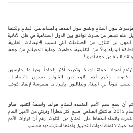
ؤتمرات حول المناخ وتتفق حول الهدف بالحفاظ على المناخ ولكنها
ل، فلم تسفر عن حدوث توافق بين الدول الصناعية في ظل الأنانية
الدول لن تتنازل عن الصناعات التي تسبب الانبعاثات الغازية،
الطاقة البديلة بدلاً من التقليدية، وظهرت جدلية المصالح من جهة،
نقاء البيئة من جهة أخرى!
تفع أصوات حماة المناخ، وتصبح أكثر إلحاحاً، وصاروا يمارسون
حكومات، وخرج آلاف المحتجين للشوارع ينددون بالسياسات
ي تسبب تلوثاً في البيئة، ويطالبون بإجراءات ملموسة لإنقاذ كوكب
 أن تضع قمم الأمم المتحدة للمناخ قواعد واضحة لتنفيذ اتفاق
باريس للمناخ لعام 2015، فالتغيُّر المناخي أصبح أكثر خطراً! ونرتئي من الأمين العام
التحرك باتجاه الحفاظ على المناخ من التلوث، رغم أن قرارات الأمم
مة، حيث لا تملك أدوات التطبيق ولكنها استرشادية فحسب.