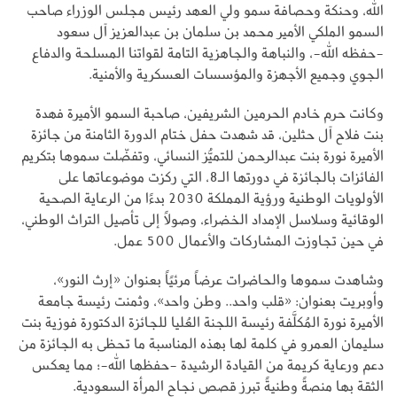
الله، وحنكة وحصافة سمو ولي العهد رئيس مجلس الوزراء صاحب
السمو الملكي الأمير محمد بن سلمان بن عبدالعزيز آل سعود
-حفظه الله-، والنباهة والجاهزية التامة لقواتنا المسلحة والدفاع
الجوي وجميع الأجهزة والمؤسسات العسكرية والأمنية.
وكانت حرم خادم الحرمين الشريفين، صاحبة السمو الأميرة فهدة
بنت فلاح آل حثلين، قد شهدت حفل ختام الدورة الثامنة من جائزة
الأميرة نورة بنت عبدالرحمن للتميُّز النسائي، وتفضّلت سموها بتكريم
الفائزات بالجائزة في دورتها الـ8، التي ركزت موضوعاتها على
الأولويات الوطنية ورؤية المملكة 2030 بدءًا من الرعاية الصحية
الوقائية وسلاسل الإمداد الخضراء، وصولًا إلى تأصيل التراث الوطني،
في حين تجاوزت المشاركات والأعمال 500 عمل.
وشاهدت سموها والحاضرات عرضاً مرئيًاً بعنوان «إرث النور»،
وأوبريت بعنوان: «قلب واحد.. وطن واحد»، وثمنت رئيسة جامعة
الأميرة نورة المُكلَّفة رئيسة اللجنة العُليا للجائزة الدكتورة فوزية بنت
سليمان العمرو في كلمة لها بهذه المناسبة ما تحظى به الجائزة من
دعم ورعاية كريمة من القيادة الرشيدة -حفظها الله-؛ مما يعكس
الثقة بها منصةً وطنيةً تبرز قصص نجاح المرأة السعودية.