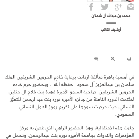
محمد بن عبدالله آل شملان
أرشيف الكاتب
في أمسية باهرة متألقة ازدانت برعاية خادم الحرمين الشريفين الملك
سلمان بن عبدالعزيز آل سعود -حفظه الله-، وبحضور حرم خادم
الحرمين الشريفين، صاحبة السمو الأميرة فهدة بنت فلاح آل حثلين،
اختُتمت الدورة الثامنة من جائزة الأميرة نورة بنت عبدالرحمن للتميُّز
النسائي، حيث حرصت سموها على تكريم رموز العمل النسائي
السعودي.
جاءت هذه الاحتفالية، وهذا الحضور الزاهي الذي غصّ به مركز
المؤتمرات والندوات بجامعة الأميرة نورة بنت عبدالرحمن، وتحمل في