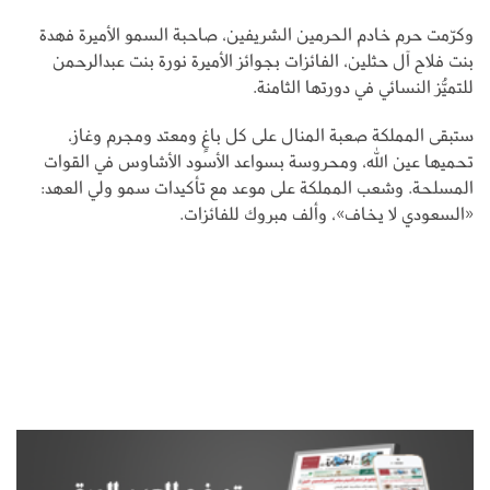
وكرّمت حرم خادم الحرمين الشريفين، صاحبة السمو الأميرة فهدة
بنت فلاح آل حثلين، الفائزات بجوائز الأميرة نورة بنت عبدالرحمن
للتميُّز النسائي في دورتها الثامنة.
ستبقى المملكة صعبة المنال على كل باغٍ ومعتد ومجرم وغاز،
تحميها عين الله، ومحروسة بسواعد الأسود الأشاوس في القوات
المسلحة. وشعب المملكة على موعد مع تأكيدات سمو ولي العهد:
«السعودي لا يخاف»، وألف مبروك للفائزات.