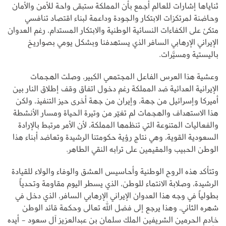
ثناياها إشارات للعالم أجمع بأن المملكة ستبقى واحة للأمن والأمان
وحاضنة لمرتكزات الابتكار والجودة وداعمة لبناء اقتصاد تنافسي
متكئ على الكفاءات النسائية الوطنية والابتكار المستدام، رغم العدوان
الإيراني الإرهابي السافر الذي يستهدفنا وبشكل يومي بصواريخ
باليستية ومسيَّرات.
وعشية هذا العرس الفاعل المجتمعي الكبير، وصلت الهجمات
الإيرانية العدائية ضد المملكة رغم دخول اتفاق وقف إطلاق النار بين
أميركا وإسرائيل من جهة، وإيران من جهة أخرى حيز التنفيذ، ولكن
هذا الاستهداف والهجمات لم تغيّر من وتيرة الحياة ومسار الأنشطة
والفعاليات المتنوعة التي تنظمها المملكة، لأن الأمر مرتبط بالإرادة
السعودية القوية، وهي نتاج رؤية حكومتنا الرشيدة وتعاضد أبناء هذا
الوطن الحبيب والمقيمين على ترابه النقي الطاهر.
وتتأكد هذه الروح الوطنية وأحاسيس العشق والوفاء والولاء للقيادة
الرشيدة، وصلابة الانتماء للوطن، الذي يسطر اليوم مقاومة وتحدياً
بطولياً في وجه هذا العدوان الإيراني الإرهابي السافر، الذي دخل في
شهره الثاني، وهذا يرجع إلى فضل الله تعالى وحكمة قائد الوطن
خادم الحرمين الشريفين الملك سلمان بن عبدالعزيز آل سعود - أيده