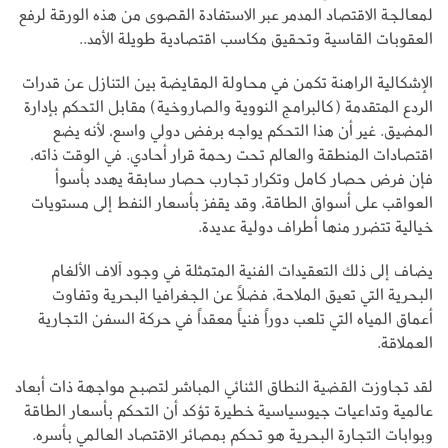
لمعالجة الاقتصاد المدمر عبر الاستفادة القصوى من هذه الورقة لرفع
العقوبات القاسية وتحقيق مكاسب اقتصادية طويلة الأمد..
الإشكالية الراهنة تكمن في محاولة المقايضة بين التنازل عن قدرات
الردع المتقدمة (كالبرامج النووية والصاروخية) مقابل التحكم بإدارة
المضيق. غير أن هذا التحكم يواجه برفض دولي واسع، لأنه يضع
اقتصادات المنطقة والعالم تحت رحمة قرار أحادي. في الوقت ذاته،
فإن فرض حصار كامل وتكرار تجارب حصار سابقة يهدد بأسوأ
العواقب على أسواق الطاقة، وقد يقفز بأسعار النفط إلى مستويات
خيالية تتضرر منها أطراف دولية عديدة.
يضاف إلى ذلك التعقيدات الفنية المتمثلة في وجود آلاف الألغام
البحرية التي تعيق الملاحة، فضلاً عن الجغرافيا البحرية وتفاوت
أعماق المياه التي تلعب دوراً فنياً معقداً في حركة السفن التجارية
العملاقة.
لقد تجاوزت القضية النطاق الثنائي المباشر لتصبح مواجهة ذات أبعاد
عالمية وتداعيات جيوسياسية خطيرة تؤكد أن التحكم بأسعار الطاقة
وبوابات التجارة البحرية هو تحكم بمصائر الاقتصاد العالمي بأسره.