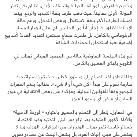
مخصصة لعرض المواقف الصلبة والسقف الأعلى، لذا لم يكن تعثر
الجولة الأولى مفاجئاً. حيث ذهب طرف بلغة التهديد والردع، بينما
تمسك الطرف الآخر بلغة الاستقلال ورفض التدخل. ورغم حالة
الإحباط الظاهرية، إلا أن أياً من الجانبين لم يعلن انهيار المسار
الدبلوماسي بالكامل، بل ظهرت مساعٍ مستمرة لتمديد الهدنة لأسابيع
إضافية بغية استكمال المحادثات الشاقة.
تبع هذه الجلسة التفاوضية حالة من التصعيد الميداني تمثلت في
التلويح بإغلاق المضيق بالكامل.
هذا التطور أخذ الصراع إلى مستوى خطير، حيث تبرز استراتيجية
صارمة تقوم على مبدأ «كل شيء أو لا شيء»، مطالبة بفتح الممرات
للجميع وفقاً للقوانين الدولية، ومؤكدة على رفض الانتقائية في عبور
السفن أو فرض أي رسوم للعبور.
في المقابل، يُنظر إلى التحكم بالمضيق باعتباره «الورقة الذهبية»
والأداة الأقوى المتبقية بعد نزاع دمر البنى التحتية وكبد الاقتصاد
خسائر فادحة تقدر بمئات المليارات من الدولارات. الهدف هنا لا
يقتصر على مجرد إثبات القوة، بل يشمل البحث عن مصادر تمويل