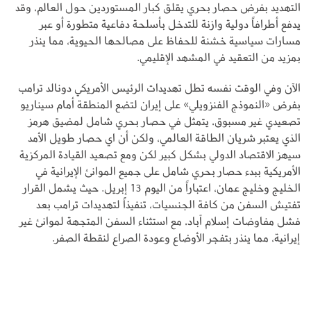
التهديد بفرض حصار بحري يقلق كبار المستوردين حول العالم، وقد
يدفع أطرافاً دولية وازنة للتدخل بأسلحة دفاعية متطورة أو عبر
مسارات سياسية خشنة للحفاظ على مصالحها الحيوية، مما ينذر
بمزيد من التعقيد في المشهد الإقليمي.
الآن وفي الوقت نفسه تطل تهديدات الرئيس الأمريكي دونالد ترامب
بفرض «النموذج الفنزويلي» على إيران لتضع المنطقة أمام سيناريو
تصعيدي غير مسبوق، يتمثل في حصار بحري شامل لمضيق هرمز
الذي يعتبر شريان الطاقة العالمي، ولكن أن اي حصار طويل الأمد
سيهز الاقتصاد الدولي بشكل كبير لكن ومع تصعيد القيادة المركزية
الأمريكية ببدء حصار بحري شامل على جميع الموانئ الإيرانية في
الخليج وخليج عمان، اعتباراً من اليوم 13 إبريل. حيث يشمل القرار
تفتيش السفن من كافة الجنسيات، تنفيذاً لتهديدات ترامب بعد
فشل مفاوضات إسلام آباد، مع استثناء السفن المتجهة لموانئ غير
إيرانية، مما ينذر بتفجر الأوضاع وعودة الصراع لنقطة الصفر.