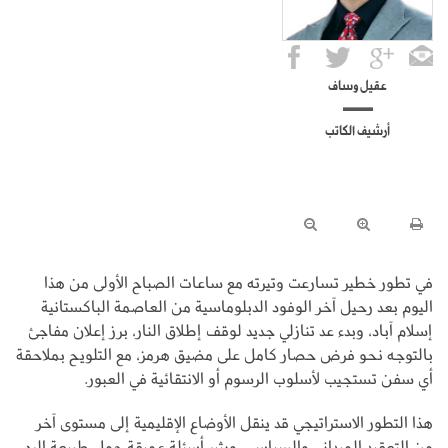
عقيل وساف
أرشيف الكاتب
في تطور خطير تسارعت وتيرته مع ساعات الصباح الأولى من هذا
اليوم بعد رحيل آخر الوفود الدبلوماسية من العاصمة الباكستانية
إسلام آباد، وبدء عد تنازلي جديد لوقف إطلاق النار، برز إعلان مفاجئ
بالتوجه نحو فرض حصار كامل على مضيق هرمز، مع التلويح بملاحقة
أي سفن تستجيب لأسلوب الرسوم أو الانتقائية في العبور.
هذا التطور الاستراتيجي قد ينقل الأوضاع الإقليمية إلى مستوى آخر
من التعقيد الميداني والسياسي، ويثير أسئلة عميقة حول طبيعة الرد