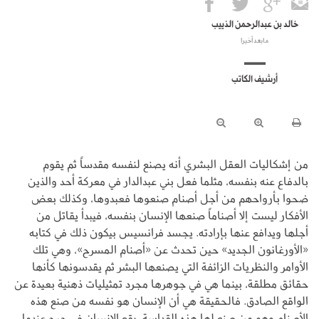
خالد بن عبدالرحمن الذييب
مابعد أخيرا
أرشيف الكاتب
من إشكاليات العقل البشري أنه يصنع لنفسه مقدساً ثم يقوم
بالدفاع عنه بنفسه، مثلما فعل بني عبدالدار في معركة أحد والذين
ضحوا بأرواحهم من أجل أصنام صنعوها فعبدوها، وكذلك بعض
الأفكار ليست إلا أصناماً صنعها الإنسان بنفسه، فيبدأ يقاتل من
أجلها ويدافع عنها بإرادته. يجسد فرانسيس بيكون ذلك في كتابه
«الأورغانون الجديد» حين تحدث عن «أصنام المسرح»، وهي تلك
الأوامر والنظريات الزائفة التي يصنعها البشر ثم يقدسونها كأنها
حقائق مطلقة، بينما هي في جوهرها مجرد تمثيليات ذهنية بعيدة عن
الواقع الصادق. فالحقيقة هي أن الإنسان هو نفسه من صنع هذه
الأصنام وهو من صنع لها هذه القداسة، يقع الإنسان في حرج عندما