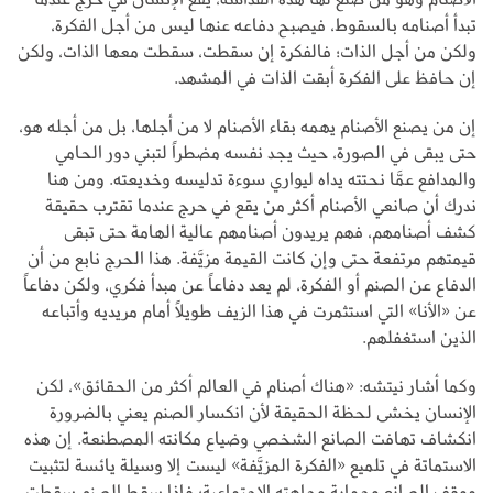
تبدأ أصنامه بالسقوط، فيصبح دفاعه عنها ليس من أجل الفكرة،
ولكن من أجل الذات؛ فالفكرة إن سقطت، سقطت معها الذات، ولكن
إن حافظ على الفكرة أبقت الذات في المشهد.
إن من يصنع الأصنام يهمه بقاء الأصنام لا من أجلها، بل من أجله هو،
حتى يبقى في الصورة، حيث يجد نفسه مضطراً لتبني دور الحامي
والمدافع عمَّا نحتته يداه ليواري سوءة تدليسه وخديعته. ومن هنا
ندرك أن صانعي الأصنام أكثر من يقع في حرج عندما تقترب حقيقة
كشف أصنامهم، فهم يريدون أصنامهم عالية الهامة حتى تبقى
قيمتهم مرتفعة حتى وإن كانت القيمة مزيَّفة. هذا الحرج نابع من أن
الدفاع عن الصنم أو الفكرة، لم يعد دفاعاً عن مبدأ فكري، ولكن دفاعاً
عن «الأنا» التي استثمرت في هذا الزيف طويلاً أمام مريديه وأتباعه
الذين استغفلهم.
وكما أشار نيتشه: «هناك أصنام في العالم أكثر من الحقائق»، لكن
الإنسان يخشى لحظة الحقيقة لأن انكسار الصنم يعني بالضرورة
انكشاف تهافت الصانع الشخصي وضياع مكانته المصطنعة. إن هذه
الاستماتة في تلميع «الفكرة المزيَّفة» ليست إلا وسيلة يائسة لتثبيت
موقف الصانع وحماية وجاهته الاجتماعية؛ فإذا سقط الصنم سقطت