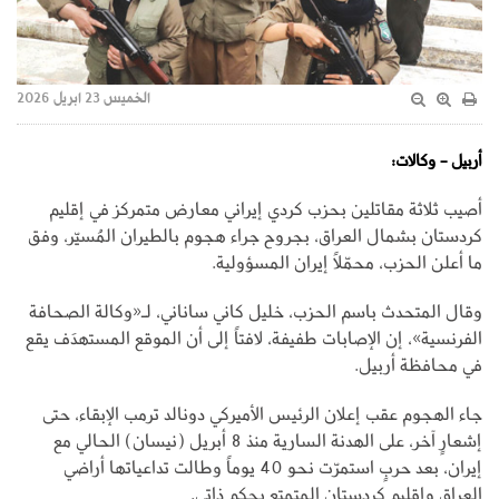
الخميس 23 ابريل 2026
أربيل - وكالات:
أصيب ثلاثة مقاتلين بحزب كردي إيراني معارض متمركز في إقليم
كردستان بشمال العراق، بجروح جراء هجوم بالطيران المُسيّر، وفق
ما أعلن الحزب، محمّلاً إيران المسؤولية.
وقال المتحدث باسم الحزب، خليل كاني ساناني، لـ«وكالة الصحافة
الفرنسية»، إن الإصابات طفيفة، لافتاً إلى أن الموقع المستهدَف يقع
في محافظة أربيل.
جاء الهجوم عقب إعلان الرئيس الأميركي دونالد ترمب الإبقاء، حتى
إشعارٍ آخر، على الهدنة السارية منذ 8 أبريل (نيسان) الحالي مع
إيران، بعد حربٍ استمرّت نحو 40 يوماً وطالت تداعياتها أراضي
العراق وإقليم كردستان المتمتع بحكم ذاتي.