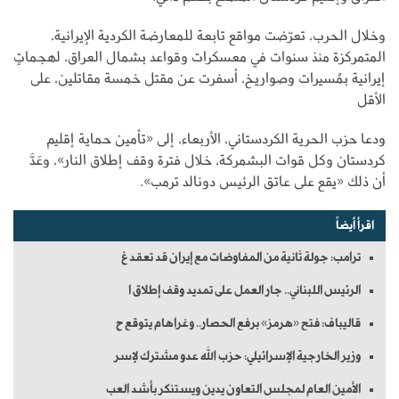
وخلال الحرب، تعرّضت مواقع تابعة للمعارضة الكردية الإيرانية،
المتمركزة منذ سنوات في معسكرات وقواعد بشمال العراق، لهجماتٍ
إيرانية بمُسيرات وصواريخ، أسفرت عن مقتل خمسة مقاتلين، على
الأقل
ودعا حزب الحرية الكردستاني، الأربعاء، إلى «تأمين حماية إقليم
كردستان وكل قوات البشمركة، خلال فترة وقف إطلاق النار»، وعَدَّ
أن ذلك «يقع على عاتق الرئيس دونالد ترمب».
اقرأ أيضاً
ترامب: جولة ثانية من المفاوضات مع إيران قد تعقد غ
الرئيس اللبناني.. جار العمل على تمديد وقف إطلاق ا
قاليباف: فتح «هرمز» برفع الحصار.. وغراهام يتوقع ح
وزير الخارجية الإسرائيلي: حزب الله عدو مشترك لإسر
الأمين العام لمجلس التعاون يدين ويستنكر بأشد العب