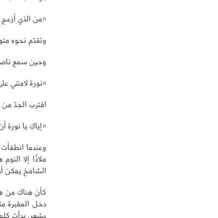
«من الذي أزعج 
وتقدّم نحوه متو
وحين سمع ناصر 
«نورة لامتني عل
اقترب الجدّ من أ
«إياكِ يا نورة أ
وعندما انطفأت ر
ملاذًا إلا النو
الشامخ يمكن أن
كأن هناك من هزَّ
دخل المقبرة مثق
يشعر، بدأت كلم