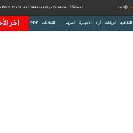
ف
عودة
الجمعة/السبت 14-15 ذو القعدة 1447 العدد 19251
Friday/Saturday 01-02/05/2026
Issue
آخر الأخ
الثقافية
الرياضة
آراء
الأخيــرة
المزيد
الإعلانات
PDF