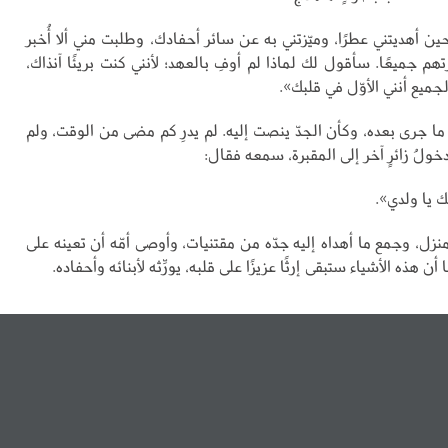
حين أهديتني عطرًا، وميّزتني به عن سائر أحفادك، وطلبت مني ألا أُخبر
رتهم جميعًا. سأقول لك لماذا لم أوفِ بالعهد؛ لأنني كنت بريئًا آنذاك،
لجميع أنني الأوّل في قلبك».
 ما جرى بعده، وكأن الجدّ ينصت إليه. لم يدرِ كم مضى من الوقت، ولم
دخولُ زائرٍ آخر إلى المقبرة، سمعه فقال:
ك يا ولدي».
منزل، وجمع ما أهداه إليه جدّه من مقتنيات، وأوصى أمّه أن تعينه على
 هذه الأشياء ستبقى إرثًا عزيزًا على قلبه، يورِّثه لأبنائه وأحفاده.