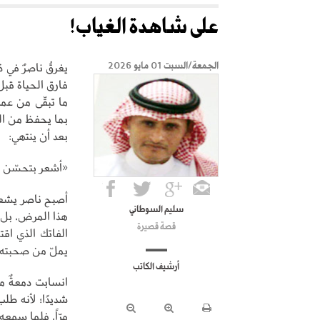
على شاهدة الغياب!
يغرقُ ناصرٌ في 
الجمعة/السبت 01 مايو 2026
فارق الحياة قب
ما تبقّى من عمر
بما يحفظ من الق
بعد أن ينتهي:
«أشعر بتحسّن يا ب
أصبح ناصر يشعر
سليم السوطاني
هذا المرض، بل 
قصة قصيرة
الفاتك الذي اقت
يملّ من صحبته 
أرشيف الكاتب
انسابت دمعةٌ من
شديدًا؛ لأنه طلب
مرّاً، فلما سمعه