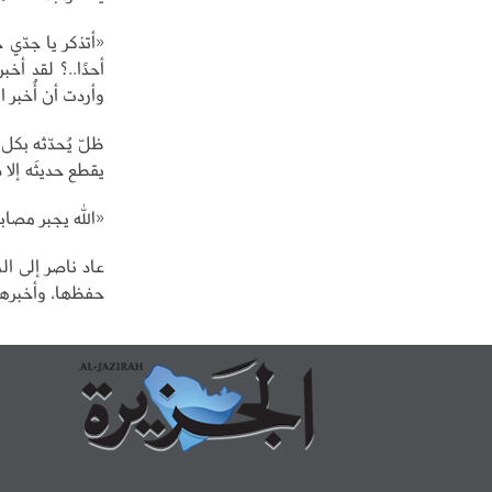
«أتذكر يا جدّي 
أحدًا..؟ لقد أخب
وأردت أن أُخبر ا
ظلّ يُحدّثه بكل
يقطع حديثَه إلا 
«الله يجبر مصاب
عاد ناصر إلى ال
حفظها، وأخبرها أن