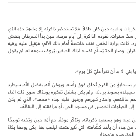
ذكريات ماضيه حين كان طفلًا، فلا تستحضر ذاكرته إلا مشهدَ جدّه الذي
ل ستّ سنوات. تقوده الذاكرة إلى أيام مرضه، حين بدأ السرطان ينهش
ه. كانت براءة الطفل تقف خاشعةً أمام ذلك الألم؛ فيُقبِل عليه يرقيه
رآن. وصار الجدّ يُسلِّم نفسه لذلك الصغير، يُرهِف سمعه له، ثم يقول
ني، لا بد أن تقرأ عليّ كلَّ يوم».
 بسحابةٍ من الفرح تُحلّق فوق رأسه، ويوقن أنه، بفضل الله، سيطرد
سيجلده بسوط براءته. ولم يكن يشغل تفكيره يومذاك سوى ذلك الداء
حم عائلتهم، واختار كبيرهم ورفيق قلبه: جدّه «محمد»، الذي لم يكن
إلى الصلوات الخمس في مسجد الحي، أو مرافقته إلى البقالة..
 عينه وهو يستعيد ذكرياته، وتذكّر موقفًا مع أمّه حين وبّخته توبيخًا
 من جدّه أن يأخذ كشَّافته التي تُنير عتمته ليلعب بها. بكى يومها بكاءً
 الجدّ، صاح مزمجرًا: