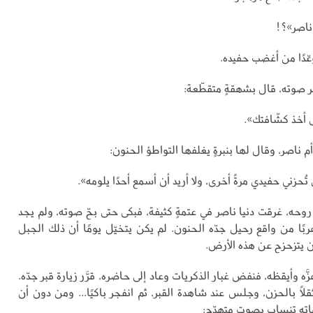
ناصر»؟!
عّدًا من أغضب حفيده.
صوته، قال بشهقةٍ متقطّعة:
ى أخذ كشّافتك».
م ناصر، وقال لها بنبرةٍ يغلفها التواطؤ الحنون:
ن تُحزني حفيدي مرةً أخرى، ولا أريد أن أسمع أحدًا يلومه».
وحه، غرقت دنيا ناصر في عتمةٍ كثيفة، فبكى حتى بحّ صوته، ولم يجد
م هربًا من واقع رحيل جدّه الحنون. لم يكن يتخيّل يومًا أن ذلك الجبل
 يتزحزح عن هذه الأرض.
ه وأيقظه، فنفض غبار الذكريات وعاد إلى حاضره، قرَّر زيارة قبر جدّه.
لًا بالحزن، وجلس عند شاهدة القبر، ثم انفجر باكيًا... ومن دون أن
اته تنساب بصوتٍ متهدّج: