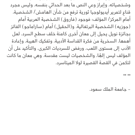
وشخصياته، وإبراز وعي النص ما بعد الحداثي بنفسه، وليس مجرد
قناع لتمرير أيديولوجيا ثورية ترفع من شأن الهامش/ الشخصية،
أمام المركز/ المؤلف؛ فوجود (فاروق) الشخصية العربية أمام
(جوزيه) الشخصية البرتغالية، و(الحقيل) أمام (ساراماجو) الفائز
بجائزة نويل يحيل إلى معان أخرى كامنة خلف سطح السرد، لعل
أهمها، السخرية من فكرة القداسة الأدبية، وتفكيك الهيبة، وإعادة
الأدب إلى مستوى اللعب، ورفض للسرديات الكبرى، والتأكيد على أن
المؤلف ليس إلهًا، والشخصيات ليست مقدسة. وهي معان ما كانت
لتكمن في القصة القصيرة لولا الميتاسرد.
** **
- جامعة الملك سعود.