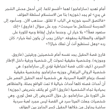
أمام تهديد (ساراماجو) لهما «أقسم لكما، إنني أحمل محش الشجر
في يدي» لم يجد (خوزيه) بدًا من الاستسلام لسلطة المؤلف
«فالتصق السيد خوزيه في الباب: لا تقلق.. سنذهب الآن.. وسأعود إلى
المدرسة لنستكمل ما سيحدث»، ورد على سؤال (فاروق) «إنك
ستعود فعلًا؟» بلا خيار لي، وعندما حاول إيقاظ وعيه للثورة على
المؤلف والمطالبة بحقوقه، «ولكن يجب أن يكون ثمة خيار»، كان
رده «وهل تستطيع أنت أن تملك خيارًا؟»
قارئ قصة الحقيل يجد نفسه أمام شخصيتين ورقيتين (فاروق،
وجوزيه)، وشخصية حقيقية تحولت إلى شخصية ورقية داخل الإطار
السردي (كيف تكتب قصة اعتباطية تؤدي إلى ساراماجو)، هي
شخصية الروائي البرتغالي جوزيه ساراماجو، وشخصية حقيقية
تمسك بزمام اللعبة السردية، هي شخصية أحمد الحقيل المصر على
أن أحداث قصته كلها أحداث خيالية لا تمت للواقع بصلة، والمتظاهر
بحيادية تجاه الشخصية (فاروق) الذي لم يكتف بتحريض (جوزيه)
على الثورة على ساراماجو، بل حوّل التحريض إلى فعل ثوري. وهي
شخصيات جعلت الميتا سرد في القصة ليس مجرد لعبة سردية
ساخرة يحاول من خلالها الحقيل كسر الحاجز بين المؤلف