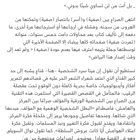
_ بل أنت من لن تساوي شيئًا بدوني.»
انتهى الصراع بين (صفية) و(آسر) بانتصار (صفية) وتمكنها من
الهروب من سجنه، وفشله في ارجاعها أو استرجاعها مرة أخرى، ما
دفعه إلى تأليف كتاب بعد محاولات دامت خمس سنوات، عنوانه
(تمردت صفية) صفحاته كلها بيضاء إلا الصفحة الأخيرة التي
توسطتها جملة يتيمه اعترف فيها بعدم عودة (صفيه) « ولم تعد إلى
وقت إصدار هذا البياض»
نستطيع أن نقول إن ميتا سرد الشخصية -هنا- قناع يشبه إلى حد
كبير القناع الذي اعتمد شعراء الشعر الحر عليه في قصائدهم لتمرير
أفكار وأيديولوجيات خاصة بحرية كاملة دون الوقوع تحت مقصلة
الرقيب؛ فالمتأمل في القصص القصيرة التي استثمرت هذه التقنية
يرى الصراع بين الشخصية الورقية والمؤلف صراعًا بين المركز
والهامش؛ فاصطدام «البطل الشخصية الوهمية مع المؤلف، مبدعها
الذي شكلها، ومنحها تفاصيل وجودها يرمز إلى خلخلة فكرة المركز،
وانتقادها، ويفتح لقبول فكرة التغيير ونبذ المسلمات، وتقبل فكرة
اعتلاء الهوامش أيًا كانت عروش السلطة»، كما تقول نوال السويلم.
وهو في القصة معادل موضوعي لصراعات مجتمعية بين من