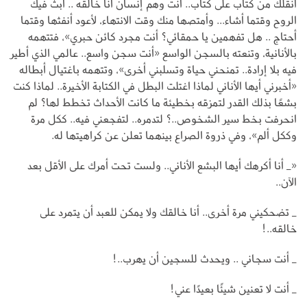
أنقلك من كتاب على كتاب.. أنت وهم إنسان أنا خالقه .. أبث فيك
الروح وقتما أشاء... وأمتصها منك وقت الانتهاء، لأعود أنفثها وقتما
أحتاج .. هل تفهمين يا حمقائي؟ أنت مجرد كائن حبري»، فتتهمه
بالأنانية، وتنعته بالسجن الواسع «أنت سجن واسع.. عالمي الذي أطير
فيه بلا إرادة.. تمنحني حياة وتسلبني أخرى»، وتتهمه باغتيال أبطاله
«أخبرني أيها الأناني لماذا اغتلت البطل في الكتابة الأخيرة.. لماذا كنت
بشعًا بذلك القدر لتمزقه بخطيئة ما كانت الأحداث تخطط لها؟ لم
انحرفت بخط سير الشخوص..؟ لتدمره.. لتفجعني فيه.. ككل مرة
وككل ألم»، وفي ذروة الصراع بينهما تعلن عن كراهيتها له.
«_ أنا أكرهك أيها البشع الأناني.. ولست تحت أمرك على الأقل بعد
الآن..
_ تضحكيني مرة أخرى.. أنا خالقك ولا يمكن للعبد أن يتمرد على
خالقه..!
_ أنت سجاني .. ويحدث للسجين أن يهرب..!
_ أنت لا تعنين شيئًا بعيدًا عني!