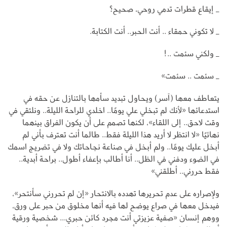
_ إيقاع قطرات تدمي روحي، صحيح؟
_ لا تكوني حمقاء .. أنت الحبر.. أنت الكتابة.
_ ولكني سئمت ..!
_ سئمت .. سئمت»
يتعاطف معها (آسر) ويحاول تبديد سأمها بالتنازل عن حقه في
استدعائها «لأنك لم تبخلي علي يومًا.. اخلدي للراحة الليلة.. ونلتقي في
وقت لاحق.. إلى اللقاء»، لكنها تصمم على أن يكون الفراق بينهما
نهائيًا «لا انتظر لا أريد هذا الليلة فقط.. طالما أنت تعترف بأني لم
أبخل عليك يومًا.. ولم أبخل في صناعة نجاحاتك ولا في تضريج اسمك
في الضوء ودفني في الظل.. أنا أطالب بإعفاء أطول.. براحة أبدية..
فقط حررني.. أطلقني»
ولإصراره على عدم تحريرها تهدده بالانتحار «إن لم تحررني سأنتحر»،
فيدخل معها في صراع يوضح لها فيه أنها مخلوق من حبر على ورق،
ووهم إنسان «صفية عزيزتي أنت مجرد كائن حبري... شخصية ورقية