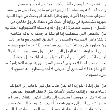
واستشعر -كما يفعل دائمًا أيضًا- عجزه عن اتخاذ ردة فعل
واضحة»، لكنه يستسلم لـ(فاروق) «وهو ما لم يفعله من قبل؛ فقد
استجاب مشدوها لأمْر فاروق بنظرة ذاهلة. لم يحدث في حياة السيد
خوزيه كشخصية في رواية أن حدث شيء كهذا، خروجٌ مفاجئ عن
النسق»، وبسبب محاصرة (فاروق) له بالأسئلة الاستجوابية المتتالية
عن الشخص الذي سيغضب إذا لم ينفذ ما رسمه له بدقة متناهية
(القفز داخل المدرسة والصعود إلى الطابق العلوي، مع ما في ذلك
من خطورة على حياته) «من الذي سيغضب إذًا؟!»، بدأ -مع خوفه-
يحكي له هامسًا: «إنه الرجل الذي كتبني. وهل يفعل هذا بك دائمًا؟!
ليس دائمًا. ولكنني أقوم أحيانًا بأشياء غريبة، إنك تتقبل الإهانة
بصمت مخز. لماذا لا تعترض! دمدم السيد خوزيه بنبرته الانهزامية: ما
الذي تقوله؟! لا أستطيع أن أعترض. لا أحد يستطيع. إنه ممنوع، لا
شيء ممنوع».
من أجل إنقاذ (خوزيه) لم يكن هناك حل غير الذهاب إلى المؤلف
(ساراماجو) وإقناعه بتغيير الأحداث حتى لا يفقد العجوز المريض
حياته « كفى يا خوسيه! سنذهب إلى كاتبك، انتهى النقاش، سارا في
طريق شبحي آخر، إلى طرق شبحية أخرى. حتى وصلا إلى بيت صغير
في ركن هادئ من حارة هادئة. ضغط فاروق الجرس، وانتظرا. السيد