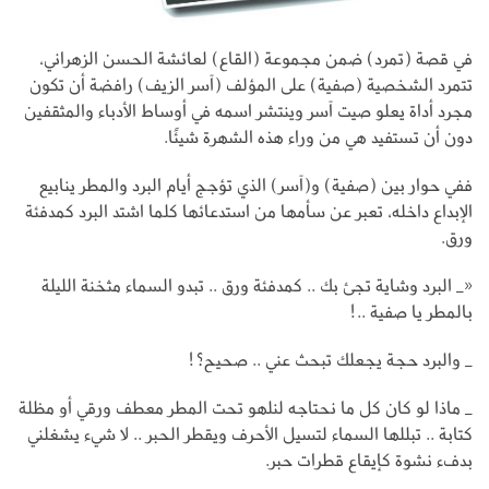
في قصة (تمرد) ضمن مجموعة (القاع) لعائشة الحسن الزهراني،
تتمرد الشخصية (صفية) على المؤلف (آسر الزيف) رافضة أن تكون
مجرد أداة يعلو صيت آسر وينتشر اسمه في أوساط الأدباء والمثقفين
دون أن تستفيد هي من وراء هذه الشهرة شيئًا.
ففي حوار بين (صفية) و(آسر) الذي تؤجج أيام البرد والمطر ينابيع
الإبداع داخله، تعبر عن سأمها من استدعائها كلما اشتد البرد كمدفئة
ورق.
«_ البرد وشاية تجئ بك .. كمدفئة ورق .. تبدو السماء مثخنة الليلة
بالمطر يا صفية ..!
_ والبرد حجة يجعلك تبحث عني .. صحيح؟!
_ ماذا لو كان كل ما نحتاجه لنلهو تحت المطر معطف ورقي أو مظلة
كتابة .. تبللها السماء لتسيل الأحرف ويقطر الحبر .. لا شيء يشغلني
بدفء نشوة كإيقاع قطرات حبر.