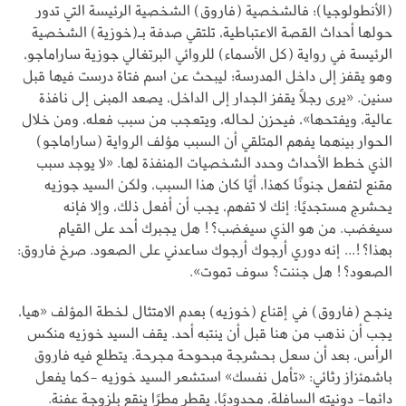
(الأنطولوجيا)؛ فالشخصية (فاروق) الشخصية الرئيسة التي تدور
حولها أحداث القصة الاعتباطية، تلتقي صدفة بـ(خوزية) الشخصية
الرئيسة في رواية (كل الأسماء) للروائي البرتغالي جوزية ساراماجو،
وهو يقفز إلى داخل المدرسة؛ ليبحث عن اسم فتاة درست فيها قبل
سنين. «يرى رجلًا يقفز الجدار إلى الداخل، يصعد المبنى إلى نافذة
عالية، ويفتحها»، فيحزن لحاله، ويتعجب من سبب فعله، ومن خلال
الحوار بينهما يفهم المتلقي أن السبب مؤلف الرواية (ساراماجو)
الذي خطط الأحداث وحدد الشخصيات المنفذة لها. «لا يوجد سبب
مقنع لتفعل جنونًا كهذا، أيًا كان هذا السبب، ولكن السيد جوزيه
يحشرج مستجديًا: إنك لا تفهم، يجب أن أفعل ذلك، وإلا فإنه
سيغضب. من هو الذي سيغضب؟! هل يجبرك أحد على القيام
بهذا؟!... إنه دوري أرجوك أرجوك ساعدني على الصعود. صرخ فاروق:
الصعود؟! هل جننت؟ سوف تموت».
ينجح (فاروق) في إقناع (خوزيه) بعدم الامتثال لخطة المؤلف «هيا،
يجب أن نذهب من هنا قبل أن ينتبه أحد. يقف السيد خوزيه منكس
الرأس، بعد أن سعل بحشرجة مبحوحة مجرحة. يتطلع فيه فاروق
باشمئزاز رثائي: «تأمل نفسك» استشعر السيد خوزيه -كما يفعل
دائما- دونيته السافلة، محدودبًا، يقطر مطرًا ينقع بلزوجة عفنة.