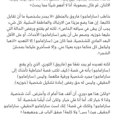
الاثنان، ثم قال بصعوبة: أنا لا أفهم شيئًا مما يحدث»
خاطب (ساراماجو) فاروق بالمنطق «لا يجدر بشخصية ما أن تقابل
كاتبها، إن هذا يضع مزيدًا من الارتباك والعاطفة السلبية. كل شيء
يجب أن يبقى في سياقه الخاص»، لكنه لم يقتنع ورفض الحالة التي
عليها خوزيه، وصمم على أن يغير (ساراماجو) الأحداث، أو على الأقل
البعد المادي للشخصية، فما كان من (ساراماجو) إلا التهديد «اذهبا
وليكمل كل منكما دوره بعيدًا عني، وإلا فسأخرج عليكما بمحشّ
الشجر».
لكنه تهديده لم يجد نفعًا مع (فاروق) الثوري، الذي راح يقنع
(ساراماجو) بأنه في قصة (كيف تكتب قصة اعتباطية تأخذك إلى
ساراماجو) مجرد شخصية ورقية مثلهما، وليس (ساراماجو)
الحقيقي، وليس له حق رفض إعادة تشكيل شخصية (خوزيه).
«ولكن هذا هو دوري، أن أقف هنا أمام ك وأعترض. أنت شخصية،
ولذا لا خيار لك. أما أنا فلي خيار. ولكن أنت أيضًا شخصية. أنا
ساراماجو! ولكنك في قصة! إنك لست ساراماجو الحقيقي، ساراماجو
الحقيقي ميت! بس! ولا كلمة! صفق الباب في وجهيهما.»