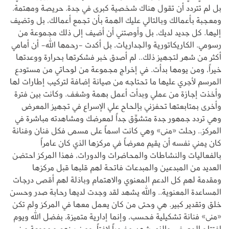
بل لم تتردد أن تقول هناك شخصية كبرى في جدة. حريصة ومهتمة.
ومعجبة بأعمالك وبالتالي عليك الهمة بأن تجمع أعمالك، بل وتضيف
إليها. كل جديد لديك، بل وأوصتني أن أضيف إلى ذلك مجموعة من
رسومي. الكاريكاتورية والجداريات، بل أكدت -رحمها الله- أن أمامي
أكثر من شهر لتجهيز ذلك.. لم أصدق خبر فشكرتها بحرارة ووعدتها
خيراً، ومن يومها بدأت. في إخراج مجموعة من لوحاتي من مستودع
المرسم لأجري عليها ما تحتاجه من صيانة إضافة لتركيب إطارات لها
وأخذت إجازة من عملي وبدأت أعمل بهمة وشغف. وكانت بين فترة
وأخرى بمتابعتها تحفزني بإلحاح علي الإسراع في تجهيز المعرض
وهي تردد جمهور جدة متشوِّق جداً لمعرضك ومشاهدته مباشرة في
المركز.. رحلت «منى» وهي كانت اسماً على مسمى فكل فنان وفنانة
كان يمني نفسه أن يقيم معرضاً في مركزها الذي كان عامراً
بالفعاليات والنشاطات والمحاضرات والدورات، فهذا المركز احتضن
العديد من المبدعين والمبدعات فاتحة لهم قلبها قبل مركزها
ومقدمة لهم كل الدعم المعنوي والاهتمام وباذلة لهم أقصى درجات
المساعدة المعنوية.. والله يشهد لقد وجدت لديها رحابة صدر وحسن
خلق وتقدير كبير. هي وحتى من كان يعمل معها في المركز ولم تكن
«منى» فنانة تشكيلية فحسب، وإنما إدارية متميزة، بفضل الله ويوم
افتتاح المعرض والذي شهد حضوراً لافتاً، ومن بينهم مجموعة من