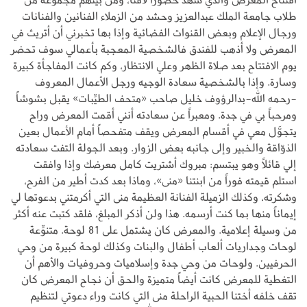
طلاب جامعة الملك عبدالعزيز وحشد من الزملاء الفنانين والفنانات
ورجال الإعلام وبعض القنوات الفضائية وإذا بها تخبرني أن أتريث في
المعرض ولا أذهب للفندق فالشخصية المعجبة بأعمالي سوف تحضر
يوم الافتتاح بعد صلاة الظهر وعلي الانتظار، وكم كانت المفاجأة كبيرة
وسارة. وإذا بالشخصية سعادة الوجيه ورجل الأعمال المعروف
-رحمه الله-بدالرؤوف خليل صاحب «متحف الطيِّبات» يقبل بشوشاً
ومرحباً بي في جدة. ومعبراً عن سعادته أنني أقمت المعرض وراح
يتجوَّل معي في أقسام المعرض ويقف متفحصاً أمام الأعمال بعين
الذوّاقة والخبير وإلى جانبه بعض الزوار. وبعد الجولة التفت سعادته
إلي قائلاً وهو يبتسم: مبروك أشتريت كامل معرضك وإذا وافقت
استلم قيمته فوراً من ابنتنا «منى»، وماذا بعد كدت أطير من الفرح،
وشكرته، وكذلك الزميلة الفنانة العظيمة منى التي أكرمتني بدعوتها لي
إيماناً منها بما كنت أرسمه. هذا ولن أذكر المبلغ، فلقد كتبت عنه أكثر
من وسيلة إعلامية. والمعرض كان يشتمل على 81 لوحة. متنوِّعة
لوحات وجداريات ألعاب أطفال والبنات وكذلك لوحة كبيرة من وحي
الحرفيين. ولوحات من وحي جدة وإسلاميات وحروفيات والأهم أن
التغطية للمعرض كانت أيضاً متميزة والحق أن نجاح المعرض كان
تقف خلفه أختنا الحبية الراحلة منى التي كانت وراء دعوتي لتنظيم