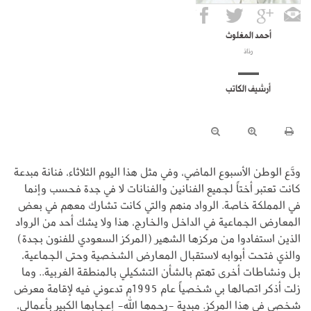
أحمد المغلوث
رذاذ
أرشيف الكاتب
ودَّع الوطن الأسبوع الماضي، وفي مثل هذا اليوم الثلاثاء، فنانة مبدعة
كانت تعتبر أختاً لجميع الفنانين والفنانات لا في جدة فحسب وإنما
في المملكة خاصة. الرواد منهم والتي كانت تشارك معهم في بعض
المعارض الجماعية في الداخل والخارج، هذا ولا يشك أحد من الرواد
الذين استفادوا من مركزها الشهير (المركز السعودي للفنون بجدة)
والذي فتحت أبوابه لاستقبال المعارض الشخصية وحتى الجماعية،
بل ونشاطات أخرى تهتم بالشأن التشكيلي بالمنطقة الغربية.. وما
زلت أذكر اتصالها بي شخصياً عام 1995م تدعوني فيه لإقامة معرض
شخصي في هذا المركز. مبدية -رحمها الله- إعجابها الكبير بأعمالي،