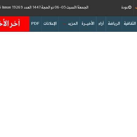
ف
عودة
الجمعة/السبت 05-06 ذو الحجة 1447 العدد 19269
Friday/Saturday 22-23/05/2026
Issue
آخر الأخ
الثقافية
الرياضة
آراء
الأخيــرة
المزيد
الإعلانات
PDF