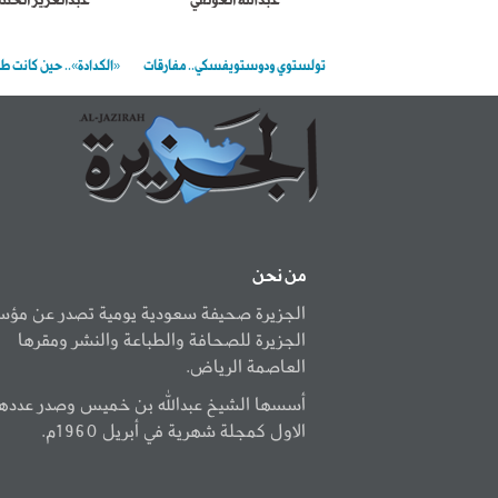
عبدالله العولقي
عبدالعزيز الح
تولستوي ودوستويفسكي.. مفارقات
«الكدادة».. حين كانت ط
من نحن
الجزيرة صحيفة سعودية يومية تصدر عن مؤ
الجزيرة للصحافة والطباعة والنشر ومقرها
العاصمة الرياض.
أسسها الشيخ عبدالله بن خميس وصدر عددها
الاول كمجلة شهرية في أبريل 1960م.