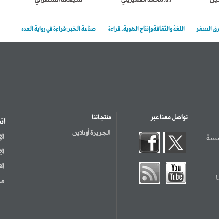
سين
أ.د. محمد العميريني
شيهانة الشهراني
رق السفر
اللغة والثقافة وإنتاج الهوية..قراءة
صناعة الخبر: قراءة في رواية العدد
تواصل معنا عبر
منتجاتنا
ات
الجزيرة أونلاين
سسة
ال
ال
ال
مر