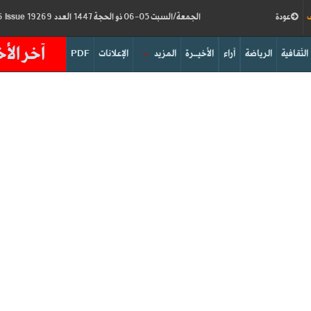
ف
عودة
الجمعة/السبت 05-06 ذو الحجة 1447 العدد 19269
Friday/Saturday 22-23/05/2026
Issue
آخر الأخ
الثقافية
الرياضة
آراء
الأخيــرة
المزيد
الإعلانات
PDF