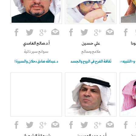
ودا
علي حسين
أ.د.صالح الغامدي
ملامح وممالح
سوانح سير ذاتية
و«التنبيه»:
ثقافة الفرح في الروح والجسد
د.عبدالله صادق دحلان والسيرة ا