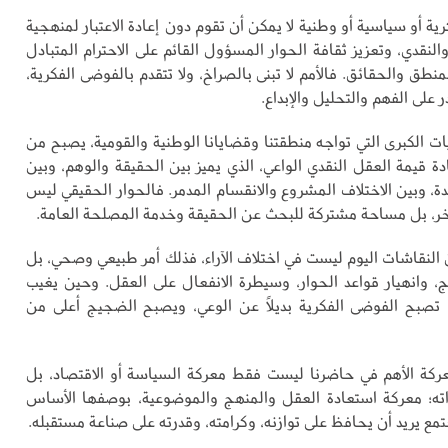
ة أو سياسية أو وطنية لا يمكن أن تقوم دون إعادة الاعتبار لمنهجية
والنقدي، وتعزيز ثقافة الحوار المسؤول القائم على الاحترام المتبادل
لمنطق والحقائق. فالأمم لا تبنى بالصراخ، ولا تتقدم بالفوضى الفكرية،
 على الفهم والتحليل والإبداع.
ت الكبرى التي تواجه منطقتنا وقضايانا الوطنية والقومية، يصبح من
ة قيمة العقل النقدي الواعي، الذي يميز بين الحقيقة والوهم، وبين
ة، وبين الاختلاف المشروع والانقسام المدمر. فالحوار الحقيقي ليس
لآخر، بل مساحة مشتركة للبحث عن الحقيقة وخدمة المصلحة العامة.
 النقاشات اليوم ليست في اختلاف الآراء، فذلك أمر طبيعي وصحي، بل
، وانهيار قواعد الحوار، وسيطرة الانفعال على العقل. وحين يغيب
، تصبح الفوضى الفكرية بديلاً عن الوعي، ويصبح الضجيج أعلى من
عركة الأهم في حاضرنا ليست فقط معركة السياسة أو الاقتصاد، بل
ته؛ معركة استعادة العقل والمنهج والموضوعية، بوصفها الأساس
مع يريد أن يحافظ على توازنه، وكرامته، وقدرته على صناعة مستقبله.