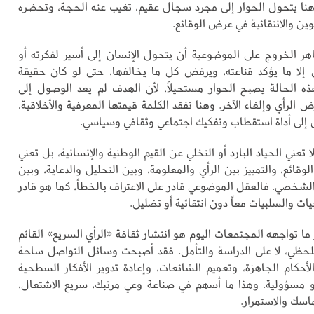
نا يتحول الحوار إلى مجرد سجال عقيم، تغيب عنه الحجة، وتحضره
وين والانتقائية في عرض الوقائع.
 الخروج على الموضوعية أن يتحول الإنسان إلى أسير لفكرته أو
رى إلا ما يؤكد قناعته، ويرفض كل ما يخالفها، حتى لو كان حقيقة
 الحالة يصبح الحوار مستحيلاً، لأن الهدف لم يعد الوصول إلى
 الرأي وإلغاء الآخر. وهنا تفقد الكلمة قيمتها المعرفية والأخلاقية،
إلى أداة استقطاب وتفكيك اجتماعي وثقافي وسياسي.
 تعني الحياد البارد أو التخلي عن القيم الوطنية والإنسانية، بل تعني
لوقائع، والتمييز بين الرأي والمعلومة، وبين التحليل والدعاية، وبين
الشخصي. فالعقل الموضوعي قادر على الاعتراف بالخطأ، كما هو قادر
يات والسلبيات معاً دون انتقائية أو تضليل.
ا تواجهه المجتمعات اليوم هو انتشار ثقافة «الرأي السريع» القائم
للحظي، لا على الدراسة والتأمل. فقد أصبحت وسائل التواصل ساحة
الأحكام الجاهزة، وتعميم الشائعات، وإعادة تدوير الأفكار السطحية
مسؤولية. وهذا ما أسهم في صناعة وعي مرتبك، سريع الاشتعال،
اسك والاستمرار.