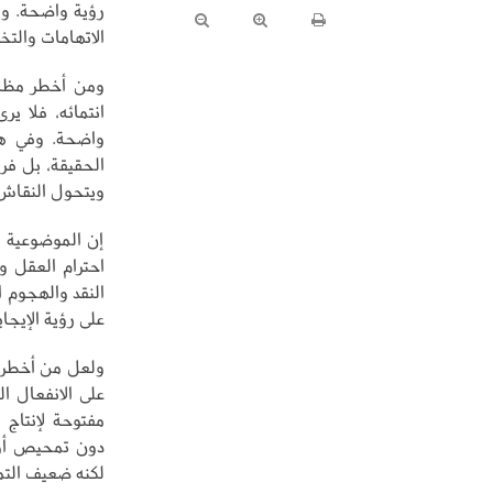
رؤية واضحة. وه
الاتهامات والتخ
ومن أخطر مظاهر
انتمائه، فلا ي
واضحة. وفي هذه
الحقيقة، بل فرض
ويتحول النقاش 
إن الموضوعية لا
احترام العقل وا
النقد والهجوم 
على رؤية الإيجاب
ولعل من أخطر م
على الانفعال ا
مفتوحة لإنتاج 
دون تمحيص أو 
لكنه ضعيف التم