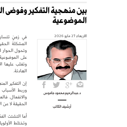
بين منهجية التفكير وفوضى ا
الموضوعية
في زمنٍ تتسارع
الاربعاء 27 مايو 2026
المشكلة الحقي
وتحول الحوار ل
على الموضوعية.
وتغلب عليها ال
الهادئة.
إن التفكير المن
وربط الأسباب ب
د.عبدالرحيم محمود جاموس
والانفعال. فال
الحقيقة لا عن ا
أرشيف الكاتب
أما التشتت الف
وتختلط الأولوي