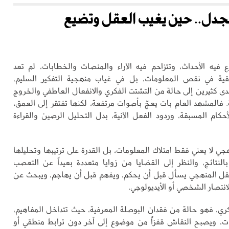
لجدل.. حين يغيب العقل وتضيع
 فيه الأحداث، وتتزاحم فيه الآراء والمنصات والخطابات، لم تعد
قية في نقص المعلومات، بل في غياب منهجية التفكير السليم،
دى كثيرين إلى حالة من التشتت الفكري والانفعال العاطفي والخروج
 فالمشهد العام بات يعجّ بأصوات مرتفعة، لكنها تفتقر إلى العمق،
أحكام المسبقة، وردود الفعل الآنية، بدل التحليل الرصين والقراءة
هجي لا يعني فقط امتلاك المعلومات، بل القدرة على ترتيبها وتحليلها
النتائج، والنظر إلى القضايا من زوايا متعددة بعيداً عن التعصب
عقل المنهجي يسأل قبل أن يحكم، ويفهم قبل أن يهاجم، ويبحث عن
لانتصار الشخصي أو الأيديولوجي.
كري، فهو حالة من فقدان البوصلة المعرفية، حيث تتداخل المفاهيم،
ات، ويصبح النقاش قفزاً من موضوع إلى آخر دون ترابط منطقي أو