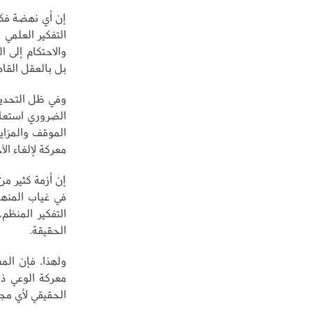
إن أي نهضة فكري
التفكير العلمي 
والاحتكام إلى ا
بل بالعقل القادر
وفي ظل التحديا
الضروري استعاد
الموقف والمزايد
معركة لإلغاء ا
إن أزمة كثير من
في غياب المنهج
التفكير المنظم
الحقيقة.
ولهذا، فإن الم
معركة الوعي ذا
الحقيقي لأي مجت