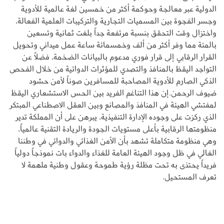
الدولية عبر معالجة وحوكمة أكثر من خمسين لغة عالمية للأدوية
وجسر الفجوة بين المسميات التجارية والتركيبات العلمية الفعالة،
واختزال وقت التحقق بنسبة مرتفعة جداً بلغت ثمانية وتسعين
بالمئة مما وفر أكثر من ألف وخمسمائة ساعة عمل ميداني وتحويل
القرار الرقابي إلى قرار فوري مدعوم بالبيانات الضخمة، فضلاً عن
التواجد اليقظ بالمنافذ والتصدي للمؤثرات الدوائية من خلال الفحص
الذكي الصارم للأدوية المصاحبة للمسافرين صوناً لأمن حشود
ضيوف الرحمن.إن هذا التناغم الفريد بين الحس الاستشعاري اليقظ
لمفتشي الهيئة في المنافذ والمصانع وبين العقل الاصطناعي المبتكر
الذي ركزت على وجوده الإدارة التنفيذية، يبرهن على أن المملكة تدير
منظومتها الرقابية بأعلى مستويات الجودة والريادة التقنية عالمياً،
وهي منظومة متكاملة تشهد بأن الأمن الغذائي والدوائي في وطننا
الغالي في ظل وجود الهيئة العامة للغذاء والدواء بات نموذجاً دولياً
فريداً يحتذى به تحت مظلة رؤية طموحة وعقول وطنية ملهمة لا
تعرف المستحيل.