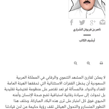
ناصر بن فريوان الشراري
أرشيف الكاتب
لا يمكن لقارئ المشهد التنموي والرقابي في المملكة العربية
السعودية أن يخطئ القفزات الاستثنائية التي تحققها الهيئة العامة
للغذاء والدواء، فالمسألة لم تعد تقتصر على منظومة تفتيشية تقليدية
بل تحولت إلى سيادة رقابية استباقية تضع صحة الإنسان وأمنه
الحيوي فوق كل اعتبار على ثرى هذه البلاد المباركة، وخلف هذا
التطور المتسارع والتحول الهيكلي تقف رؤية حكيمة من لدن قيادتنا