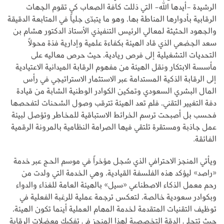
الرشيدة -أيدها الله- التي ذللت كافة الصعاب كي تقوم الجهات
الرقابية بأدوارها المناطة بها، وهو ما يتبدّى جلياً في المتابعة الدقيقة
والجهود الحثيثة لمعالي الرئيس التنفيذي الأستاذ الدكتور هشام بن
سعد الجضعي الذي قاد الهيئة بكفاءة علمية وإدارية فذة محولاً
التحديات التشغيلية إلى فرص ريادية، حيث حرص معاليه على
مأسسة الابتكار ونقل الهيئة من مفهوم الرقابة الميدانية الاعتيادية
إلى الرقابة الذكية المستدامة عبر الاستثمار الاستراتيجي في رأس
المال البشري السعودي وتمكين الكوادر الوطنية الشابة من قيادة
دفة التغيير التقني، فلم تعد الهيئة تترقب وصول الشحنات لتفحصها
فحسب بل أصبحت ترسم الخرائط الاستباقية للمخاطر وتؤصل لبيئة
عمل جاذبة ومستقرة تلتقي فيها الصرامة النظامية بالمرونة الرقمية
الفائقة.
ويأتي المنجز الاحترافي الذي سُجل مؤخراً في موسم الحج عبر خدمة
«راصد» ليؤكد هذه الفلسفة القيادية، وهي الخدمة التي ولدت من
رحم معمل الذكاء الاصطناعي «سيل» بالهيئة العامة للغذاء والدواء
وبكوادر سعودية خالصة، لتعكس ترجمة عملية للرغبة الفعلية في
توظيف التقنيات المتقدمة لخدمة المهام العملية أينما تكون الهيئة،
حيث تتجلى الدقة التخصصية لهذا المنجز في تفكيك معضلات الرقابة