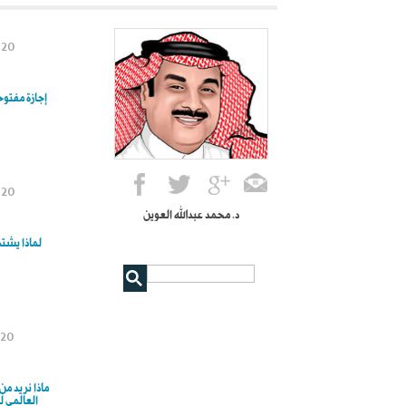
020
إجازة مفتوحة بعد 
020
د. محمد عبدالله العوين
لماذا يشت
020
ماذا نريد م
العالمي للغ