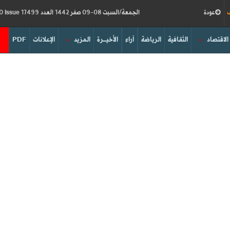
ف
عودة
الجمعة/السبت 08-09 صفر 1442 العدد 17499
Friday/Saturday 25-26/09/2020
Issue
الاقتصاد
الثقافية
الرياضة
آراء
الأخيــرة
المزيد
الإعلانات
PDF