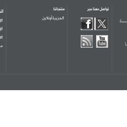
تواصل معنا عبر
منتجاتنا
ات
الجزيرة أونلاين
سسة
ال
ال
ال
مر