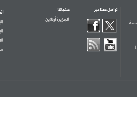
تواصل معنا عبر
منتجاتنا
ات
الجزيرة أونلاين
سسة
ال
ال
ال
مر