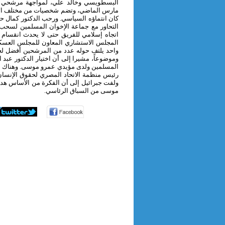
البسطويسي وخالد علي، لمواجهة مرشحي ال
مارس الماضي، وتضم شخصيات من مختلف الاتجا
كان انتماؤه السياسي. ورحب الدكتور كمال حب
التحاور مع جماعة الإخوان المسلمين لسحب
اتجاه إسلامي للفريق حتى لا يحدث انقسام دا
المجلس الاستشاري المعاون للمجلس العسكري
واحد يلتف حوله عدد من المرشحين أفضل لعد
وموضوعاً، مشيرا إلى أن اختيار الدكتور عبد
المسلمين ولدى مؤيدي عمرو موسى. وهناك أي
رئيس منظمة الاتحاد المصري لحقوق الإنسا
ولفت جبرائيل إلى أن الفكرة من الأساس هدفه
موسى من السباق الرئاسي.