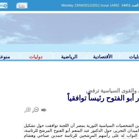
Monday 23/04/2012/2012 Issue 14452
ليات
الأقتصادية
الرياضية
دوليات
منوع
 والقوى السياسية ترفض
بو الفتوح رئيساً توافقياً
 من الشخصيات السياسية الثورية بمصر أن اللجنة توافقت حول تشكيل
دان التحرير، حول الدكتور عبد المنعم أبو الفتوح المرشح للرئاسة،
ن النواب له على رأسهم المرشحين للرئاسة حمدين صباحي وهشام