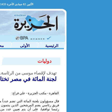
14452 الأثنين 02 جمادى الآخرة 1433 العدد
الرئيسية
الأولى
مح
دوليات
تهدف لإقصاء موسى من الرئاسة..
لجنة المائة في مصر تختار أ
القاهرة - مكتب الجزيرة - علي فراج:
قال مسؤولون بلجنة المائة التي تضم عدداً
فريق رئاسي يضم المرشحين الذين ينتمون لمي
رئيسا توافقيا، على أن يتم تعيين عدد م