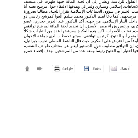
فلول للرئاسة. ويشار إلى أن لجنة المائة جبهة ظهرت فى منتصف
هات، إسلامي ويساري وليبرالي وهدفها الالتقاء حول مرشح بعينه أيا
يب الخبير في شؤون الجماعات الإسلامية بقرار اللجنة، مطالبا بضرورة
 مرشحهم، كما دعا لضم الدكتور محمد سليم العوا كمرشح رئاسي ذو
خل التيار الإسلامي. من جهته, أكد الدكتور عبد العزيز حجازي، عضو
، ورئيس وزراء مصر الأسبق، إن تحديد لجنة المائة لمرشح توافقي
م تفتيت الأصوات، لكن هذه الفكرة سيرفضها عدد من التيارات شكلاً
 المنعم أبو الفتوح، كرئيس توافقي، سيثير تحفظات لدى جماعة الإخوان
ضاً من اعترض على الفكرة, حيث قال الناشط القبطي نجيب جبرائيل،
ن، إن التوافق مطلوب حول الدستور ليعبر عن مختلف طوائف الشعب،
ا اختيار أبو الفتوح رئيساً ومعه عدد من المرشحين بهدف إقصاء عمرو