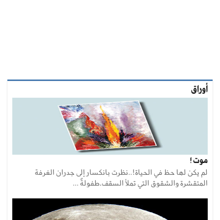
أوراق
موت !
لم يكن لها حظ في الحياة!..نظرت بانكسار إلى جدران الغرفة
المتقشرة والشقوق التي تملأ السقف،طفولةٌ ...