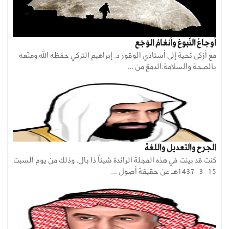
أوجاعُ النُّبوغ وأنغامُ الوَجَع
مع أزكى تحية إلى أستاذي الوقور د. إبراهيم التركي حفظه الله ومتّعه
بالصحة والسلامة.الدمعُ من ...
الجرح والتعديل واللغة
كنت قد بينت في هذه المجلة الرائدة شيئاً ذا بال، وذلك من يوم السبت
15-3-1437هـ عن حقيقة أصول ...