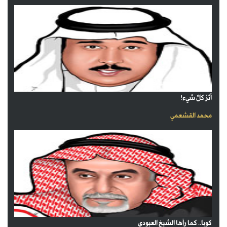
أثرُ كلِّ شيء!
محمد القشعمي
كوبا.. كما رآها الشيخ العبودي