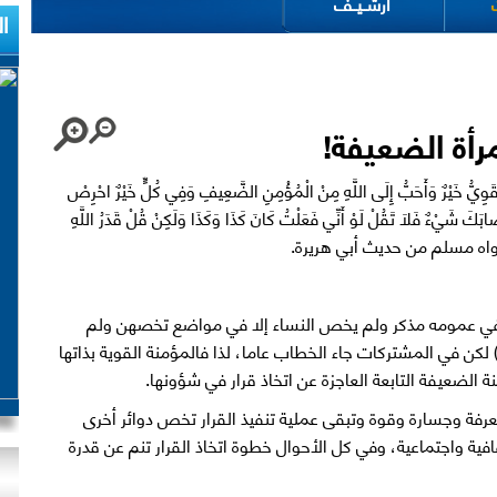
ت
أرشــيــف
ا
مرأة الضعيفة!
يْرٌ وَأَحَبُّ إِلَى اللَّهِ مِنْ الْمُؤْمِنِ الضَّعِيفِ وَفِي كُلٍّ خَيْرٌ احْرِصْ
صَابَكَ شَيْءٌ فَلَا تَقُلْ لَوْ أَنِّي فَعَلْتُ كَانَ كَذَا وَكَذَا وَلَكِنْ قُلْ قَدَرُ اللَّهِ
ْطَانِ). رواه مسلم من حديث أبي هريرة.
 في عمومه مذكر ولم يخص النساء إلا في مواضع تخصهن ولم
كن في المشتركات جاء الخطاب عاما، لذا فالمؤمنة القوية بذاتها
ة الضعيفة التابعة العاجزة عن اتخاذ قرار في شؤونها.
عرفة وجسارة وقوة وتبقى عملية تنفيذ القرار تخص دوائر أخرى
فية واجتماعية، وفي كل الأحوال خطوة اتخاذ القرار تنم عن قدرة