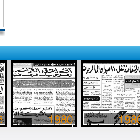
5
1980
198
8 طائرات خاصة تنقل 700
أتى لعقد القِران.. وفوجئ
ال
رة (حلوب) إلى الرياض
بأنه الزفاف
خا