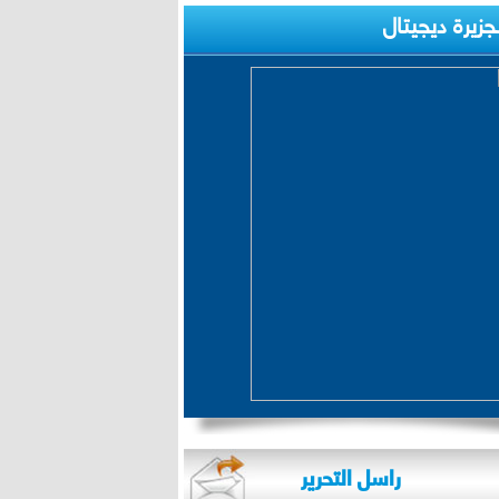
لجزيرة ديجيتال
راسل التحرير