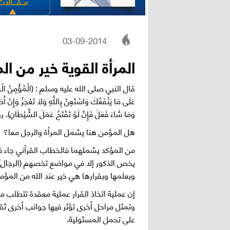
مــقــــالا
03-09-2014
المرأة القوية خير من ال
قال النبي صلى الله عليه وسلم : (الْمُؤْمِنُ الْقَوِيُّ خَ
عَلَى مَا يَنْفَعُكَ وَاسْتَعِنْ بِاللَّهِ وَلَا تَعْجَزْ وَإِنْ أَ
وَمَا شَاءَ فَعَلَ فَإِنَّ لَوْ تَفْتَحُ عَمَلَ الشَّي
هل المؤمن هنا يشمل المرأة والرجل معا؟
من المؤكد يشملهما فالخطاب القرآني جاء
يخص الذكور إلا في مواضع تخصهم (الرجال) ل
وبعلمها وبقرارها هي خير عند الله من المؤمن
إن عملية اتخاذ القرار عملية معقدة تتطلب م
وتمثل مراحل أخرى تؤثر فيها جوانب أخرى ثقا
على تحمل المسئولية.