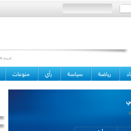
Wednesday 03/09/2014 Issue 15315 الاربعاء 08 ذو القعدة 1435 العدد
د
رياضة
سياسة
رأي
منوعات
ي