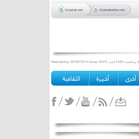
al-jazirah.com
al-jazirahonline.com
أخرى
أخـيـرة
الثقافية