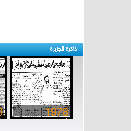
ذاكرة الجزيرة
0
1978
المتخنفسون.. مستهتروا
الزمن الجميل
بق