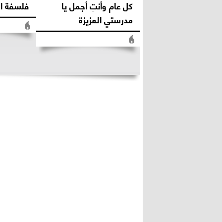
كل عام وأنتِ أجمل يا
فلسفة ال
مدرستي العزيزة