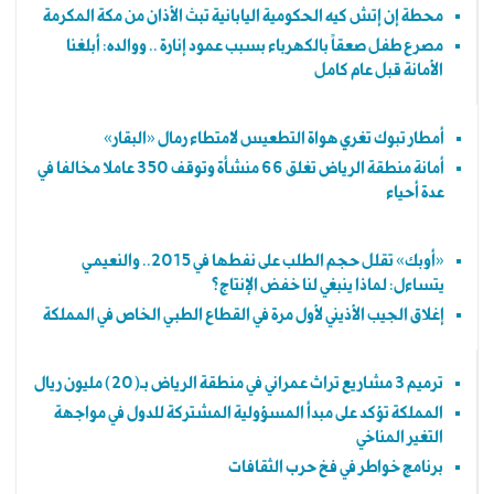
محطة إن إتش كيه الحكومية اليابانية تبث الأذان من مكة المكرمة
مصرع طفل صعقاً بالكهرباء بسبب عمود إنارة .. ووالده: أبلغنا
الأمانة قبل عام كامل
أمطار تبوك تغري هواة التطعيس لامتطاء رمال «البقار»
أمانة منطقة الرياض تغلق 66 منشأة وتوقف 350 عاملا مخالفا في
عدة أحياء
«أوبك» تقلل حجم الطلب على نفطها في 2015.. والنعيمي
يتساءل: لماذا ينبغي لنا خفض الإنتاج؟
إغلاق الجيب الأذيني لأول مرة في القطاع الطبي الخاص في المملكة
ترميم 3 مشاريع تراث عمراني في منطقة الرياض بـ(20) مليون ريال
المملكة تؤكد على مبدأ المسؤولية المشتركة للدول في مواجهة
التغير المناخي
برنامج خواطر في فخ حرب الثقافات