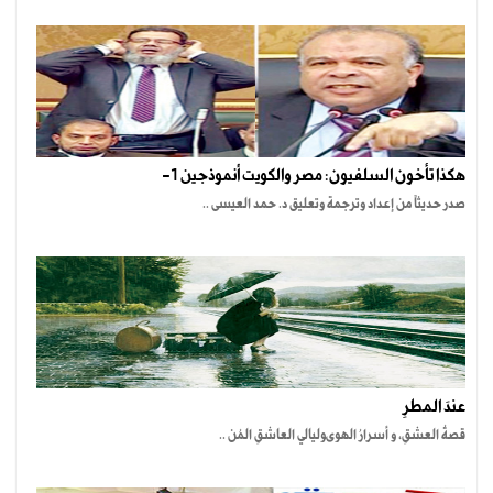
هكذا تأخون السلفيون: مصر والكويت أنموذجين 1-
صدر حديثاً من إعداد وترجمة وتعليق د. حمد العيسى ..
عندَ المطرِ
قصةُ العشقِ، و أسرارُ الهوىوليالي العاشقِ المُن ..