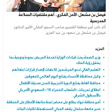
فيصل بن مشعل: الأمن الفكري.. أهم مقتضيات السلامة
المدرسية
أكد نائب أمير منطقة القصيم صاحب السمو الملكي الأمير الدكتور
فيصل بن مشعل بن سعود بن عبد العزيز
المزيد
وزير الصحة يحث قيادات الوزارة لخدمة المريض بجودة ونوعية بما
يحقق رؤية الملك
التعليم العالي تدعو المرشحين للابتعاث لإصدار قرارات ابتعاثهم
وكيل محافظة الأحساء يفتتح اليوم العالمي للمعوقين
محافظ الغاط يفتتح الدورة التدريبية للمدن صديقة الأطفال
انطلاق تمرينات «الشعاب الحمراء 16» السعودي الأمريكي
بالأسطول الشرقي
أمير منطقة تبوك يطلع على محضر لجنة متابعة الأمطار على المنطقة
مدير جامعة سلمان يتفقد المباني المستعجلة لكليات البنات