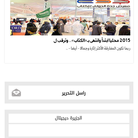
2015 محليا ابتدأ وانتهى بـ«الكتاب».. وترقب ل
ربما تكون المفارقة الأكثر إثارة وجمالا - أيضا - ..
راسل التحرير
الجزيرة ديجيتال