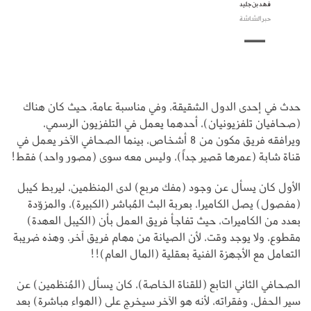
فهد بن جليد
حبر الشاشة
حدث في إحدى الدول الشقيقة، وفي مناسبة عامة، حيث كان هناك
(صحافيان تلفزيونيان)، أحدهما يعمل في التلفزيون الرسمي،
ويرافقه فريق مكون من 8 أشخاص، بينما الصحافي الآخر يعمل في
قناة شابة (عمرها قصير جداً)، وليس معه سوى (مصور واحد) فقط!
الأول كان يسأل عن وجود (مفك مربع) لدى المنظمين، ليربط كيبل
(مفصول) يصل الكاميرا، بعربة البث المُباشر (الكبيرة)، والمزوّدة
بعدد من الكاميرات، حيث تفاجأ فريق العمل بأن (الكيبل العهدة)
مقطوع، ولا يوجد وقت، لأن الصيانة من مهام فريق آخر، وهذه ضريبة
التعامل مع الأجهزة الفنية بعقلية (المال العام)!!
الصحافي الثاني التابع (للقناة الخاصة)، كان يسأل (المُنظمين) عن
سير الحفل، وفقراته، لأنه هو الآخر سيخرج على (الهواء مباشرة) بعد