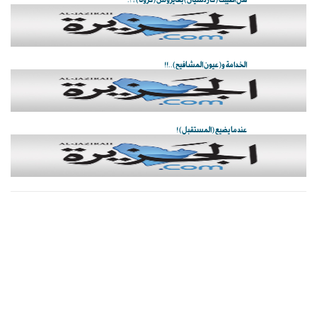
الخدامة و(عيون المشافيح)..!!
عندما يضيع (المستقبل) !