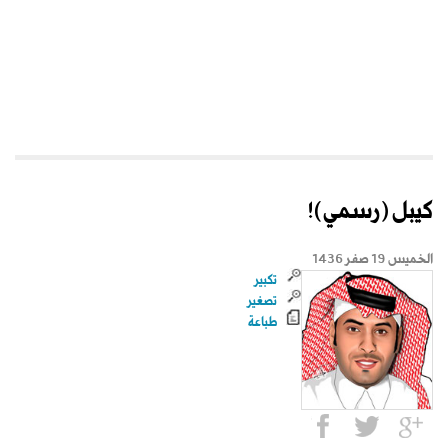
كيبل (رسمي)!
الخميس 19 صفر 1436
تكبير
تصغير
طباعة