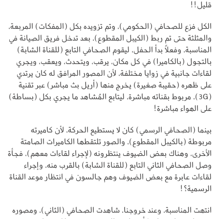
قليل!!
الكل فزع للصحافي (الحكومي)، وتم تزويده بكل (المفكات) المربعة،
والمثلثة حتى تم ربط (الكيبل المقطوع)، بعد تدخل فريق الصيانة في
المناسبة، وفعلاً بدأ الحفل، ليقوم الصحافي التابع (للقناة الشابة)
بالتجول (بالكاميرا) في كل مكان، يرقب، ويتحدث، ويعقب، ويجري
لقاءات جانبية في زوايا مختلفة، لأن المصور المرافق له كان يرتدي
على ظهره (حقيبة صغيرة) يخرج منها (أريل بث مباشر) عبر تقنية
(3G)، مربوط بقناته مباشرة، ليتابع المُشاهد ما يجري بكل (بساطة)
على الهواء مباشرة!
بينما (الصحافي الرسمي) كان لا يستطيع الحركة، لأن كاميرته
مربوطة (بالكيبل المقطوع)، والصور تلتقطها الكاميرات الصامتة
الأخرى، وهناك بعض الضيوف ينتظرونه (لإجراء لقاءات معهم)، فجأة
وصل الصحافي الثاني التابع (للقناة الشابة) بالقرب منه، وإجراء
لقاءات عابرة مع بعض الضيوف وهم جالسون في انتظار موعد القناة
الرسمية؟!
انتهت المناسبة، وعند خروجنا، شاهدت الصحافي (الثاني)، ومصوره