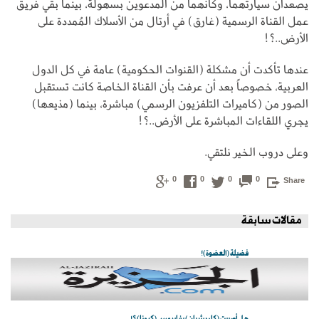
يصعدان سيارتهما، وكأنهما من المدعوين بسهولة، بينما بقي فريق
عمل القناة الرسمية (غارق) في أرتال من الأسلاك المُمددة على
الأرض..؟!
عندها تأكدت أن مشكلة (القنوات الحكومية) عامة في كل الدول
العربية، خصوصاً بعد أن عرفت بأن القناة الخاصة كانت تستقبل
الصور من (كاميرات التلفزيون الرسمي) مباشرة، بينما (مذيعها)
يجري اللقاءات المباشرة على الأرض..؟!
وعلى دروب الخير نلتقي.
0
0
0
0
Share
مقالات سابقة
فضيلة (العضوة)!
هل أصيبت (كاردشيان) بفايروس (كرونا)؟!.