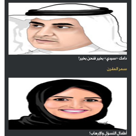
دامك «سيدي» بخير فنحن بخير!
سمر المقرن
أطفال التسوّل والإرهاب!