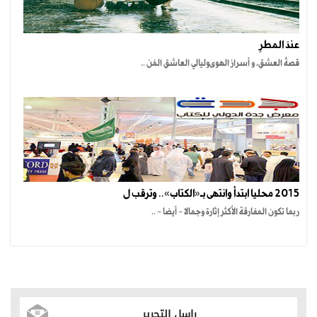
عندَ المطرِ
قصةُ العشقِ، و أسرارُ الهوىوليالي العاشقِ المُن ..
2015 محليا ابتدأ وانتهى بـ«الكتاب».. وترقب ل
ربما تكون المفارقة الأكثر إثارة وجمالا - أيضا - ..
راسل التحرير