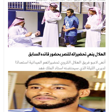
الهلال ينهي تحضيراته للنصر بحضور قائده السابق
أنهى لاعبو فريق الهلال الكروي تحضيراتهم الميدانية استعدادًا
لديربي الليلة الذي سيحتضنه استاد الملك فهد