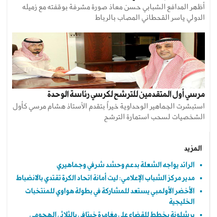
أظهر المدافع الشبابي حسن معاذ صورة مشرفة بوقفته مع زميله
الدولي ياسر القحطاني المصاب بالرباط
مرسي أول المتقدمين للترشح لكرسي رئاسة الوحدة
استبشرت الجماهير الوحداوية خيراً بتقدم الأستاذ هشام مرسي كأول
الشخصيات لسحب استمارة الترشح
المزيد
الرائد يواجه الشعلة بدعم وحشد شرفي وجماهيري
مدير مركز الشباب الإعلامي: ليت أمانة اتحاد الكرة تقتدي بالانضباط
الأخضر الأولمبي يستعد للمشاركة في بطولة هواوي للمنتخبات
الخليجية
برشلونة يخطط للقضاء على مغامرة خيتافي بالثلاثي الهجومي