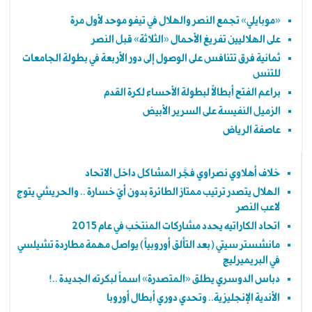
«موبايلي» تجمع النصر والهلال في تيفو موحد لأول مرة
على الهلاليين تفريغ الأحمال «الثلاثة» قبل النصر
ثمانية فرق تتنافس على الوصول إلى دور الأربعة في بطولة الجامعات
للتنس
براعم الفتح أبطالاً لبطولة الأحساء لكرة القدم
الزميل النفيسة على السرير الأبيض
عاصفة الرياض
خلاف أهلاوي نصراوي فجَّر المشاكل داخل الاتحاد
الهلال يتصدر ترتيب ممتاز الطائرة بدون أيّ خسارة .. والحريشي يتوج
لاعب النصر
اتحاد الكاراتيه يحدد مشاركات المنتخب في عام 2015
مانشستر سيتي (بعد التألق أوروبياً) يواصل مهمة مطاردة تشيلسي
في البريميرليج
دباس الدوسري يطلق «المتصدرة» اسماً لبكرته الجديدة ..!
الأندية الإنجليزية.. وتحدي دوري أبطال أوروبا