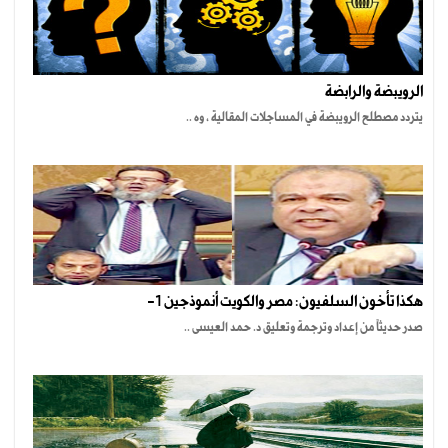
الرويبضة والرابضة
يتردد مصطلح الرويبضة في المساجلات المقالية ، وه ..
هكذا تأخون السلفيون: مصر والكويت أنموذجين 1-
صدر حديثاً من إعداد وترجمة وتعليق د. حمد العيسى ..