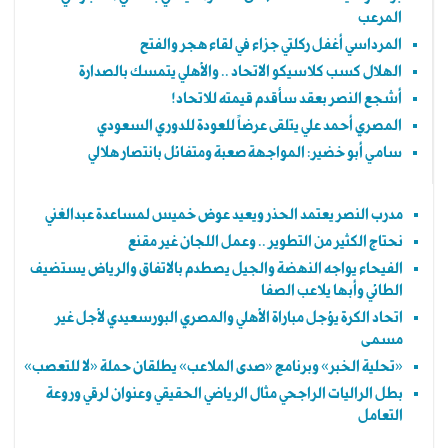
المرعب
المرداسي أغفل ركلتي جزاء في لقاء هجر والفتح
الهلال كسب كلاسيكو الاتحاد .. والأهلي يتمسك بالصدارة
أشجع النصر بعقد سأقدم قيمته للاتحاد!
المصري أحمد علي يتلقى عرضاً للعودة للدوري السعودي
سامي أبو خضير: المواجهة صعبة ومتفائل بانتصار هلالي
مدرب النصر يعتمد الحذر ويعيد عوض خميس لمساعدة عبدالغني
نحتاج الكثير من التطوير .. وعمل اللجان غير مقنع
الفيحاء يواجه النهضة والجيل يصطدم بالاتفاق والرياض يستضيف
الطائي وأبها يلاعب الصفا
اتحاد الكرة يؤجل مباراة الأهلي والمصري البورسعيدي لأجل غير
مسمى
«تحلية الخبر» وبرنامج «صدى الملاعب» يطلقان حملة «لا للتعصب»
بطل الراليات الراجحي مثال الرياضي الحقيقي وعنوان لرقي وروعة
التعامل