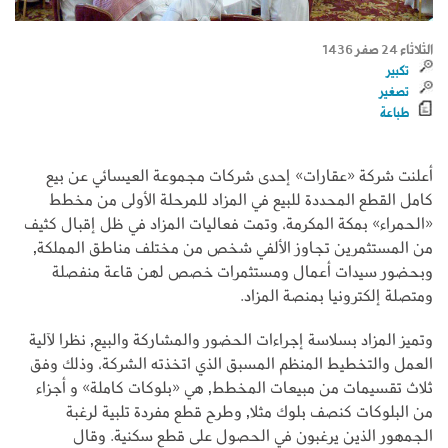
الثلاثاء 24 صفر 1436
تكبير
تصغير
طباعة
أعلنت شركة «عقارات» إحدى شركات مجموعة العيسائي عن بيع
كامل القطع المحددة للبيع في المزاد للمرحلة الأولى من مخطط
«الحمراء» بمكة المكرمة، وتمت فعاليات المزاد في ظل إقبال كثيف
من المستثمرين تجاوز الألفي شخص من مختلف مناطق المملكة,
وبحضور سيدات أعمال ومستثمرات خصص لهن قاعة منفصلة
ومتصلة إلكترونيا بمنصة المزاد.
وتميز المزاد بسلاسة إجراءات الحضور والمشاركة والبيع, نظرا لآلية
العمل والتخطيط المنظم المسبق الذي اتخذته الشركة، وذلك وفق
ثلاث تقسيمات من مبيعات المخطط, هي «بلوكات كاملة» و أجزاء
من البلوكات كنصف بلوك مثلا, وطرح قطع مفردة تلبية لرغبة
الجمهور الذين يرغبون في الحصول على قطع سكنية. وقال