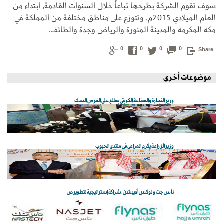
سوف تقوم الشركة بطرحها تباعاً خلال السنوات القادمة, ابتداء من
العام الميلادي 2015م، وتتوزع على مناطق مختلفة من المملكة في
مكة المكرمة والمدينة المنورة والرياض وجدة والطائف.
0
0
0
0
Share
موضوعات أخرى
وزير التجارة والصناعة الكويتي يطلع على الفرص السك
وزير الزراعة يكرم المراعي في منتدى الحبوب
ناس جت و لوكس أفييشن: شراكة إستراتيجية لتطوير ص