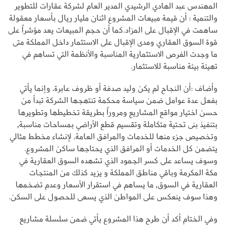
المهندس عبد الهادي الرشيدي المدير العام لشركة عقارات للتطوير
والتنمية : أن قيمة مبيعات المشروع اثنان مليار ريال بأسعار معقولة
ساهمت في الإقبال على المزاد.كما أن حجم المبيعات يعد مؤشراً على
قوة السوق العقاري ومدى الإقبال على الاستثمار داخل المملكة متى
ما وجدت الفرص الاستثمارية المناسبة والأنظمة التي تساهم في
تهيئة بيئة مناسبة للاستثمار.
وأضاف :أن النجاح لم يكن وليد صدفة أو ظروف عابرة، وإنما يأتي
بفعل عدة عوامل ضمن سياسة محكمة تنتهجها الشركة تبدأ من
حسن اختيار مواقع المشاريع ومروراً بطريقة تخطيطها وتطويرها
بتنفيذ بنى تحتية متكاملة وتقسيم قطع الأراضي بمساحات مناسبة,
وتخصيص جزء منها للخدمات والمرافق العامة، لإنشاء مخطط مثالي
يتضمن كل الخدمات أو المرافق الذي يحتاجها ساكن المشروع.
وسوف يساعد على كسر الجمود الذي تشهده السوق العقارية في
مكة المكرمة وباقي مناطق المملكة و يزيد كذلك من المنتجات
العقارية في السوق, ما يساهم في استقرار الأسعار وعدم تضخمها
وهذا سوف ينعكس على المواطن الذي يسعى للحصول على السكن.
وفي الختام أكد أن طرح هذا المشروع يأتي ضمن سلسلة مشاريع