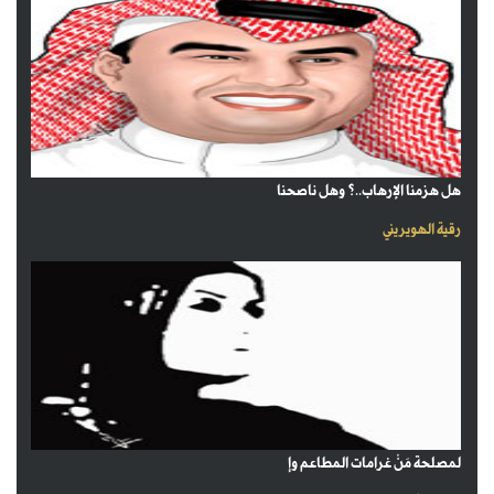
هل هزمنا الإرهاب..؟ وهل ناصحنا
رقية الهويريني
لمصلحة مَنْ غرامات المطاعم وإ