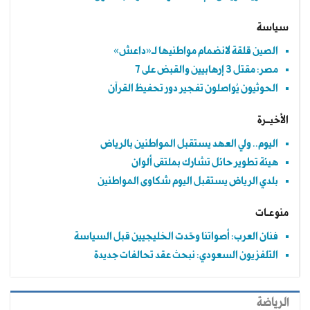
سياسة
الصين قلقة لانضمام مواطنيها لـ«داعش»
مصر: مقتل 3 إرهابيين والقبض على 7
الحوثيون يُواصلون تفجير دور تحفيظ القرآن
الأخيــرة
اليوم.. ولي العهد يستقبل المواطنين بالرياض
هيئة تطوير حائل تشارك بملتقى ألوان
بلدي الرياض يستقبل اليوم شكاوى المواطنين
منوعـات
فنان العرب: أصواتنا وحّدت الخليجيين قبل السياسة
التلفزيون السعودي: نبحث عقد تحالفات جديدة
الرياضة