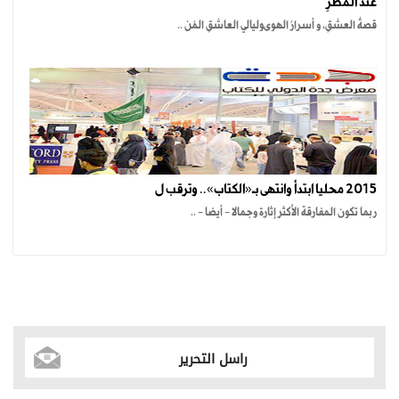
عندَ المطرِ
قصةُ العشقِ، و أسرارُ الهوىوليالي العاشقِ المُن ..
2015 محليا ابتدأ وانتهى بـ«الكتاب».. وترقب ل
ربما تكون المفارقة الأكثر إثارة وجمالا - أيضا - ..
راسل التحرير