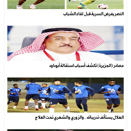
النصر يفرض السرية قبل لقاء الشباب
مصادر (الجزيرة) تكشف أسباب استقالة أبوداود
الهلال يستأنف تدريباته.. والزوري والشهري تحت العلاج