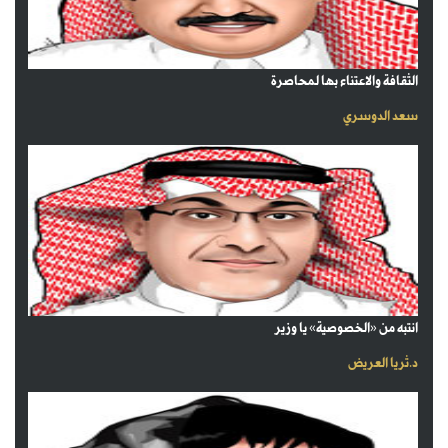
الثقافة والاعتناء بها لمحاصرة
سعد الدوسري
انتبه من «الخصوصية» يا وزير
د.ثريا العريض