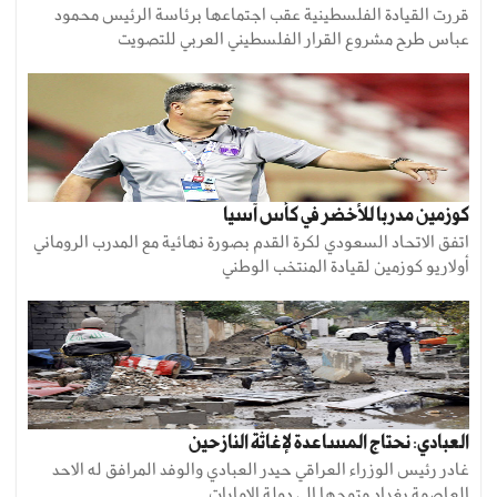
قررت القيادة الفلسطينية عقب اجتماعها برئاسة الرئيس محمود
عباس طرح مشروع القرار الفلسطيني العربي للتصويت
كوزمين مدربا للأخضر في كأس آسيا
اتفق الاتحاد السعودي لكرة القدم بصورة نهائية مع المدرب الروماني
أولاريو كوزمين لقيادة المنتخب الوطني
العبادي: نحتاج المساعدة لإغاثة النازحين
غادر رئيس الوزراء العراقي حيدر العبادي والوفد المرافق له الاحد
العاصمة بغداد متوجها إلى دولة الامارات