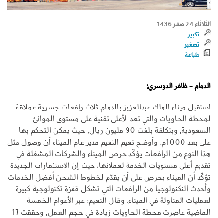
الثلاثاء 24 صفر 1436
تكبير
تصغير
طباعة
الدمام - ظافر الدوسري;
استقبل ميناء الملك عبدالعزيز بالدمام ثلاث رافعات جسرية عملاقة
لمحطة الحاويات والتي تعد الأعلى تقنية على مستوى الموانئ
السعودية, وبتكلفة بلغت 90 مليون ريال, حيث يمكن التحكم بها
على بعد 1000م. وأوضح نعيم النعيم مدير عام الميناء أن وصول مثل
هذا النوع من الرافعات يؤكّد حرص الميناء والشركات المشغلة في
تقديم أعلى مستويات الخدمة لعملائها، حيث إن الاستثمارات الجديدة
تؤكّد أن الميناء يحرص على أن يقدّم لخطوط الشحن أفضل الخدمات
وأحدث التكنولوجيا من الرافعات التي تشكل قفزة تكنولوجية كبيرة
لعمليات المناولة في الميناء. وقال النعيم: عبر الأعوام الخمسة
الماضية عاصرت محطة الحاويات زيادة في حجم العمل, وحققت 17