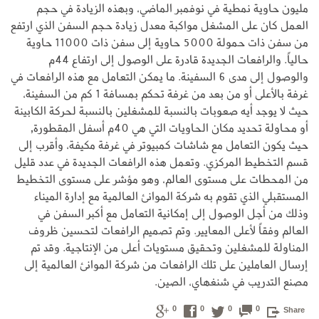
مليون حاوية نمطية في نوفمبر الماضي، وبهذه الزيادة في حجم
العمل كان على المشغل مواكبة معدل زيادة حجم السفن الذي ارتفع
من سفن ذات حمولة 5000 حاوية إلى سفن ذات 11000 حاوية
حالياً. والرافعات الجديدة قادرة على الوصول إلى ارتفاع 44م
والوصول إلى مدى 6 السفينة. ما يمكن التعامل مع هذه الرافعات في
غرفة بالأعلى أو من بعد من غرفة تحكم بمسافة 1 كم من السفينة،
حيث لا يوجد أيه صعوبات بالنسبة للمشغلين بالنسبة لحركة الكابينة
أو محاولة تحديد مكان الحاويات التي هي 40م أسفل المقطورة,
حيث يكون التعامل مع شاشات كمبيوتر في غرفة مكيفة، وأقرب إلى
قسم التخطيط المركزي. وتعمل هذه الرافعات الجديدة في عدد قليل
من المحطات على مستوى العالم، وهو مؤشر على مستوى التخطيط
المستقبلي الذي تقوم به شركة الموانئ العالمية مع إدارة الميناء
وذلك من أجل الوصول إلى إمكانية التعامل مع أكبر السفن في
العالم وفقاً لأعلى المعايير. وتم تصميم الرافعات لتحسين ظروف
المناولة للمشغلين وتحقيق مستويات أعلى من الإنتاجية. وقد تم
إرسال العاملين على تلك الرافعات من شركة الموانئ العالمية إلى
مصنع التدريب في شنغهاي، الصين.
0
0
0
0
Share