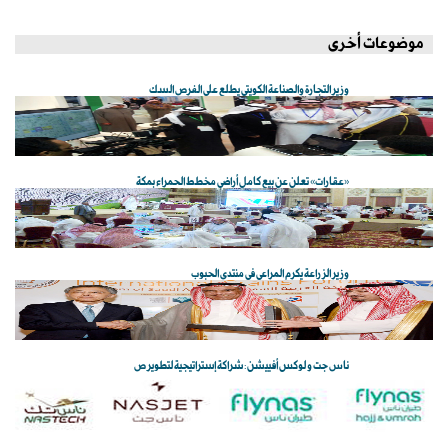
موضوعات أخرى
وزير التجارة والصناعة الكويتي يطلع على الفرص السك
«عقارات» تعلن عن بيع كامل أراضي مخطط الحمراء بمكة
وزير الزراعة يكرم المراعي في منتدى الحبوب
ناس جت و لوكس أفييشن: شراكة إستراتيجية لتطوير ص