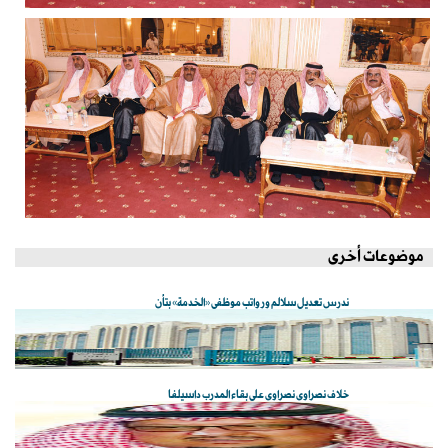
موضوعات أخرى
ندرس تعديل سلالم ورواتب موظفي «الخدمة» بتأنٍ
خلاف نصراوي نصراوي على بقاء المدرب داسيلفا