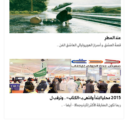
عندَ المطرِ
قصةُ العشقِ، و أسرارُ الهوىوليالي العاشقِ المُن ..
2015 محليا ابتدأ وانتهى بـ«الكتاب».. وترقب ل
ربما تكون المفارقة الأكثر إثارة وجمالا - أيضا - ..