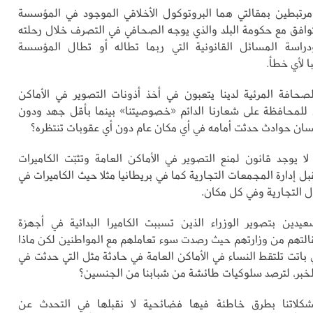
رتبطين بمقالتي هما البروتوكول الأخلاقي الموجود في المؤسسة
وافق مع حكومة البلد والذي يوجه الصحافي في التصرف خلال رحلته
ودراسة المسائل القانونية التي ربما تطاله أو تطال المؤسسة
 لأي خطأ.
صحافة المرئية لدينا يتعبون في أخذ أذونات التصوير في الأماكن
 للمحافظة على شعارنا الدائم «خصوصيتنا» بينما بأقل جهد ودون
سان حوادث حدثت أمامه في أي مكان عام دون أي عقوبات تنتظره؟
لا يوجد قانون لمنع التصوير في الأماكن العامة وتثبّت الكاميرات
ل إدارة المجمعات التجارية كما في بريطانيا مثلا حيث الكاميرات في
ل التجارية وفي كل مكان.
يدين بتصوير الوزراء الذين تسببت الكاميرا البدائية في أجهزة
لتهم من وزارتهم حيث رصدت سوء تعاملهم مع المواطنين لكن ماذا
ي باتت تلتقط النساء في الأماكن العامة في حادثة مثل التي حدثت في
لخبر، لترصد سلوكيات طائشة من شبابنا من الجنسين؟
شكلاتنا بطرق خاطئة فيها فضائحية لا نقبلها في التحدث عن