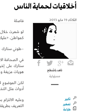
أخلاقيات لحماية الناس
فاصلة
الثلاثاء 19 مايو 2015
لو شعرت خلال 
كمواطن، «عليك أ
-طوني ستارك -
في الصحافة الا
ستارك على إخرا
ناهد باشطح
هويات مزيفة وك
مسؤولية
لكن الموضوع لا
أدوات مثل التخ
وعليه الالتزام
تكبير
تصغير
التعريف بطريقة 
طباعة