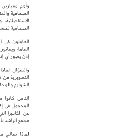
وأهم معيارين م
الصحافية والمت
الاستقصائية، 
الصحافية تحسبا
العاملون في ال
العامة ويعانون
إذن يصور أي إن
والسؤال لماذا 
التصويرية من قب
الشوارع والمحا
الناس كانوا سع
المحمول في إقا
عن الكاميرا الت
مجمع الراشد با
لماذا نعالج م