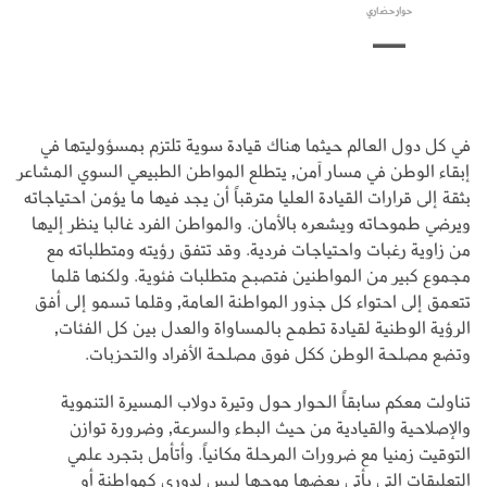
حوار حضاري
في كل دول العالم حيثما هناك قيادة سوية تلتزم بمسؤوليتها في
إبقاء الوطن في مسار آمن, يتطلع المواطن الطبيعي السوي المشاعر
بثقة إلى قرارات القيادة العليا مترقباً أن يجد فيها ما يؤمن احتياجاته
ويرضي طموحاته ويشعره بالأمان. والمواطن الفرد غالبا ينظر إليها
من زاوية رغبات واحتياجات فردية. وقد تتفق رؤيته ومتطلباته مع
مجموع كبير من المواطنين فتصبح متطلبات فئوية. ولكنها قلما
تتعمق إلى احتواء كل جذور المواطنة العامة, وقلما تسمو إلى أفق
الرؤية الوطنية لقيادة تطمح بالمساواة والعدل بين كل الفئات,
وتضع مصلحة الوطن ككل فوق مصلحة الأفراد والتحزبات.
تناولت معكم سابقاً الحوار حول وتيرة دولاب المسيرة التنموية
والإصلاحية والقيادية من حيث البطء والسرعة, وضرورة توازن
التوقيت زمنيا مع ضرورات المرحلة مكانياً. وأتأمل بتجرد علمي
التعليقات التي يأتي بعضها موجها ليس لدوري كمواطنة أو