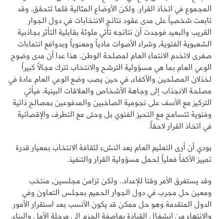
المجموع في اتخاذ القرار. ولكن الأوضاع المثالية قلما تتحقق، وقد
تابعت شخصياً على مدى عقود نتائج الانتخابات في دول الجوار
القريب والبعيد فوجدت أن نتائجه تأتي ملوثة بقابلية التأثر بجاذبية
الشعبوية الفئوية, وشراء الأصوات مادياً ومعنوياً وبدوافع انتماءات
صغرى لاتخدم الانتماء العام لمصلحة الوطن. هذا عدا أن مدى وضوح
الوعي العام بما هي مسؤولية الترشح والانتخاب تترك مجالاً كبيراً
لخذلان المصلحين والأكفاء, في حين يصب وضع الوعي العام عادة في
مصلحة الانجذاب إلى وجاهة الأشخاص والعلاقات البينية، فيأتي
التركيز مع الأسف على نجومية الصاخبين والمدفوعين بمصالح ذاتية
وفئوية تتسامح مع التحيز الفئوي بل وحتى مع التطرف والإقصائية
في اتخاذ القرار لاحقاً.
بودي أن أرى التعليم العام يعد النشء لثقافة الانتخاب بمعيار قدرة
تمييز الأكفأ فعلياً لحمل مسؤولية القرار والتنفيذ.
وقد يستغرق الأمر وقتا للإعداد.. ولكن تزامن مجلسين, منتخب
ومعين حل مجرب في دول الجوار الحميم بمجلس التعاون وفي
الدول المتقدمة وهو حل ممكن قد يكون الأنسب بعد استقرار الأمور
والانتهاء من انشغال القيادة بعاصفة الحزم إلى مرحلة الأمل والبناء.