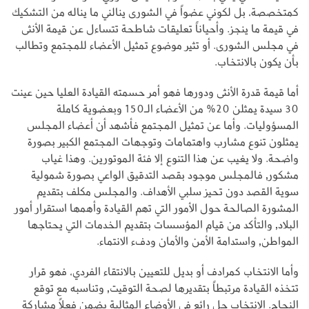
كمتخصصة، بل لكوني عضواً في الشورى ينالني ما يناله من التشكيك
في قيمة ما ينجز. وأحياناً تعليقات شاطحة تتساءل عن قيمة الأنثى
في مجلس الشورى. أو تثير موضوع تمثيل الأعضاء للمجتمع وتطالب
بأن يكون بالانتخاب.
أما قيمة قدرة الأنثى ودورها فهو أمر حسمته القيادة العليا حين عينت
30 سيدة يمثلن 20% من الأعضاء الـ150 وبعضوية كاملة
المسؤوليات. وأما عن تمثيل المجتمع فأشهد أن أعضاء المجلس
يمثلون تنوع مشارب واهتمامات وتوجهات المجتمع الكبير بصورة
واضحة. ولا يغيب عن هذا التنوع إلا فئة الموتورين. وهذا غياب
مشكور, فالمجلس موجود بقصد التدقيق الواعي بصورة شمولية
سوية القصد دون تحيز سلبي الأهداف. والمجلس مكلف بتقديم
المشورة الصالحة حول الأمور التي تهم القيادة وأهمها استقرار أمور
البلاد, والتأكد من قيام المؤسسات بتقديم الخدمات التي يحتاجها
المواطن, واستدامة الأمن والأمان ودفء الانتماء.
وأما الانتخاب كمرادف أو بديل للتعيين بالانتقاء الفردي، فهو قرار
تتخذه القيادة مرتبطاً بتقديرها لصحة التوقيت, وتناسبه مع توقع
النجاح. الانتخاب حل رائع في الأوضاع المثالية يضمن فعلاً مشاركة