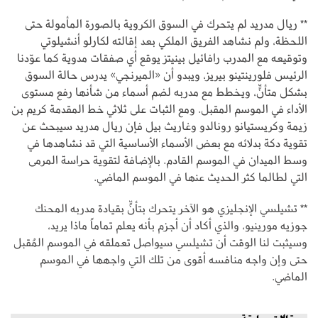
** ريال مدريد لم يتحرك في السوق الكروية بالصورة المأمولة حتى
اللحظة، ولم نشاهد الفريق الملكي بعد إقالته لكارلو أنشيلوتي
وتوقيعه مع المدرب رافائيل بينيتز يوقع أي صفقات مدوية كما عوّدنا
الرئيس فلورينتينو بيريز، ويبدو أن «الميرنجي» يدرس حالة السوق
بشكل متأنٍّ، ويخطط مع مدربه لضم أسماء من شأنها رفع مستوى
الأداء في الموسم المقبل. ومع الثبات على ثلاثي خط المقدمة كريم بن
زيمة وكريستيانو رونالدو وغاريث بيل فإن ريال مدريد سيبحث عن
تقوية دكة بدلائه مع بعض الأسماء الأساسية التي قد نشاهدها في
وسط الميدان في الموسم القادم. بالإضافة لتقوية حراسة المرمى
التي لطالما كثر الحديث عنها في الموسم الماضي.
** تشيلسي الإنجليزي هو الآخر يتحرك بتأنٍّ بقيادة مدربه المحنك
جوزيه مورينيو، والذي أكاد أن أجزم بأنه يعلم تماماً ماذا يريد،
وسيثبت لنا الوقت أن تشيلسي سيواصل تعملقه في الموسم المُقبل
حتى وإن واجه منافسه أقوى من تلك التي واجهها في الموسم
الماضي.