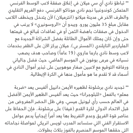
** تباطؤ نادي آي سي ميلان في إغلاق صفقة لاعب الوسط الفرنسي
المتمكن كوندوغبيا نجم نادي موناكو الفرنسي، دفع الغريم التقليدي
والطرف الآخر في مدينة ميلانو (انترميلان) لأن يتدخل ويخطف اللاعب
مقابل مبلغ 35 مليون يورو. ويبدو أن «الروسونيري» لا يرغب في
الدخول في صفقات باهضة الثمن أو في تعاقدات مُبالغ في قيمتها
حتى وإن كان يمتلك الأموال الطائلة بفضل الشراكة الجديدة مع
الملياردير التايلندي (المستر بي). ميلان يركز الآن على الظفر بخدمات
لاعب وسط نادي بارما ماروي (19 عاماً) وصاحب هدف يصعب
نسيانه في مرمى بوفون في الموسم الماضي. حيث فضل جالياني
ورفاقه التوقيع مع لاعبين صغار موهوبين على تبذير أموال النادي في
أسماء قد لا تقدم ما هو مأمول منها في الكرة الإيطالية.
** تجديد نادي برشلونة لظهيره الأيمن دانييل ألفيس يعد «ضربة
معلم» بالفعل «للبلوجرانا» حيث يعد ألفيس الظهير الأيمن الأفضل
في العالم حسب رأي ليونيل ميسي، وفي ظل الحضر المفروض من
قبل الاتحاد الدولي لكرة القدم (فيفا) على برشلونة.. فإن الحفاظ على
عناصر قوة الفريق وعدم التفريط بها يعد أمراً إيجابياً يدعم عوامل
الاستقرار الفني التي ستساعد المدرب لويس انريكي لمواصلة نجاحاته
التي حققها الموسم المنصرم بالفوز بثلاث بطولات.