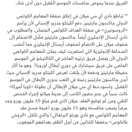
الفريق عندما يخوض منافسات الموسم المُقبل دون أدنى شك.
** تباطؤ نادي آي سي ميلان في إغلاق صفقة المهاجم الكولمبي
الدولي جاكسون مارتينيز، دفع أتليتكو مدريد الإسباني لأن يزاحم
«الروسونيري» في صفقة الهداف الكولمبي المتمكن، والمطلوب في
نادي أرسنال الإنجليزي أيضاً. جاكسون مارتينيز فضّل الانضمام إلى
صفوف ميلان على الانضام لصفوف أرسنال الإنجليزي مما أغضب
الصحافة الإنجليزية التي استغربت كيف يمكن للمهاجم الكولمبي
الدولي لأن يفضل فريق ترتيبه العاشر في الكالتيشو في الموسم
الماضي على فريق سيشارك في دوري أبطال أوروبا؟. وهو ما أثار
حفيظة مارتينيز ودفعه لأن يلتفت لعرض أتليتكو مدريد الإسباني حيث
أبدى جاكسون مارتينيز رغبته في اللعب بدوري الأبطال في الموسم
المُقبل. ولسوء حظ آي سي ميلان الإيطالي أن بطولة «كوبا أميركا»
كانت سبباً في عدم حضور اللاعب إلى مدينة ميلانو لإجراء الفحص
الطبي ومن ثم توقيع العقد. ميلان الذي قدم مبلغ 30 مليون يورو وجد
عرضاً يصعب منافسته وهو 35 مليون يورو (قيمة فسخ عقد
المهاجم الكولمبي مع نادي بورتو البرتغالي) والذي تكفل «الروخي
بلانكوس» بدفعها للتنانين من أجل الظفر بهدافهم الموهوب.