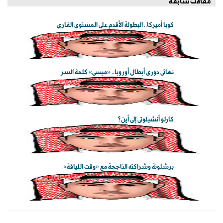
مقالات سابقة
كوبا أميركا.. البطولة الأقدم على المستوى القاري
نهائي دوري أبطال أوروبا.. «ميسي» كلمة السر
كارلو أنشيلوتي إلى أين؟
برشلونة وشراكته الناجحة مع «وقت اللياقة»