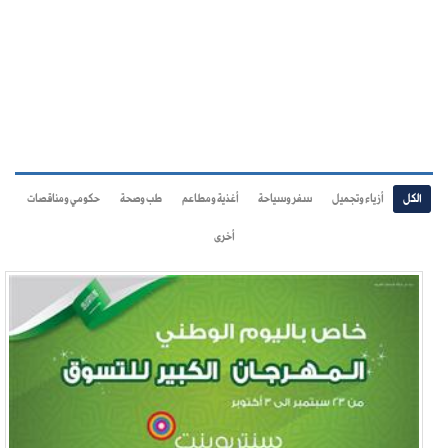
الكل
أزياء وتجميل
سفر وسياحة
أغذية ومطاعم
طب وصحة
حكومي ومناقصات
أخرى