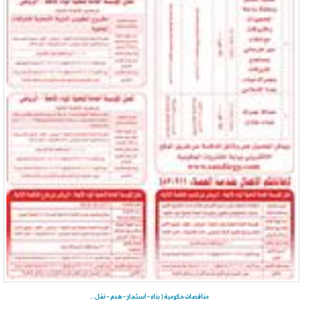
مناقصات حكومية ( بناء - اسئجار - هدم - نقل ...