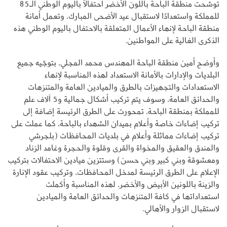
توشحت منطقة الباحة باللون الأخضر احتفالاً باليوم الوطني الـ85
للمملكة واستعدادًا لاستقبال عيد الأضحى المبارك، وتعمل أمانة
منطقة الباحة لإنهاء الأعمال المتعلقة بالاحتفال باليوم الوطني هذه
الذكرى الغالية على المواطنين.
وأوضح أمين منطقة الباحة المهندس محمد المجلي، بتوجّيه جميع
البلديات والإدارات بالأمانة الاستعداد لهذه المناسبة لإنهاء
الاستعدادات والتجهيزات بالطرق والميادين العامة والمتنزهات
والحدائق العامة، وسوف يتم تركيب أشكال جمالية و5 آلاف علم
للمملكة بمنطقة الباحة، تمحورت على الطرق الرئيسة إضافة إلى
تركيب إضاءات خاصة وأعلام بميدان الشهداء بالباحة، كما عملت على
تركيب إضاءات مماثلة وأعلام في بلديات المحافظات (بلجرشي
والمندق والعقيق والمخواة والقرى وقلوة والحجرة وغامد الزناد
ومعشوقة وبني كبير وبني حسن) وستتزين ميادين الاحتفالات بتركيب
الإعلام على الطرق الرئيسة لمدخل المحافظات، وتركيب عقود الإنارة
والزينة باللونين الأبيض والأخضر، لهذه المناسبة وأكملت
استعداداتها في كافة المتنزهات والحدائق العامة والميادين
لاستقبال الزوار والأهالي.