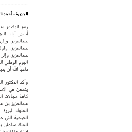
الجزيرة - أحمد ال
رفع الدكتور ي
أسمى آيات الته
عبدالعزيز، وإل
عبدالعزيز، ول
عبدالعزيز، وإلى
اليوم الوطني ال
داعياً الله أن ي
وأكد الدكتور ا
يتمعن في الإنج
كافة مجالات ال
عبدالعزيز بن ع
الملوك البررة،
الصحية التي حظ
الملك سلمان بن
لأبناء هذا الوط