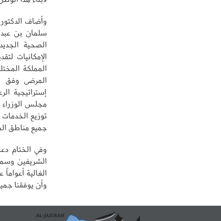
وأضاف الدكتور 
سلمان بن عبدا
الصحية الجدي
الإمكانيات لتق
المملكة المخت
المرضى وفق رؤي
إستراتيجية ال
مجلس الوزراء ا
توزيع الخدمات 
جميع مناطق الم
وفي الختام دعا
الشريفين وسمو 
الغالية أعواماً 
وأن يوفقنا جميعا