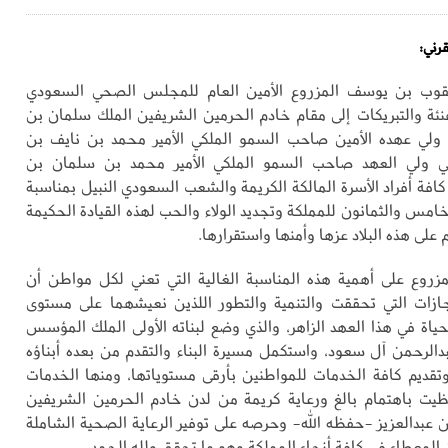
قرني:
عقوب بن يوسف المزروع الأمين العام للمجلس الصحي السعودي
نئة والتبريكات إلى مقام خادم الحرمين الشريفين الملك سلمان بن
ى ولي عهده الأمين صاحب السمو الملكي الأمير محمد بن نايف بن
ولي ولي العهد صاحب السمو الملكي الأمير محمد بن سلمان بن
 كافة أفراد الأسرة المالكة الكريمة والشعب السعودي النبيل بمناسبة
خامس والثمانون للمملكة وتجديد الولاء والحب لهذه القيادة الحكيمة
ديم على هذه البلاد عزها وأمنها واستقرارها.
لمزروع على أهمية هذه المناسبة الغالية التي تعني لكل مواطن أن
ازات التي تحققت والتنمية والتطور اللذين نعيشهما على مستوى
حياة في هذا العهد الزاهر، والذي وضع لبناته الأولى الملك المؤسس
بدالرحمن آل سعود، واستكمل مسيرة البناء والتقدم من بعده أبناؤه
 وتقديم كافة الخدمات للمواطنين بأرقى مستوياتها، ومنها الخدمات
يت باهتمام بالغ ورعاية كريمة من لدن خادم الحرمين الشريفين
 عبدالعزيز -حفظه الله- وحرصه على توفير الرعاية الصحية الشاملة
ن المعطاء في كافة أنحاء المملكة وهو ما تحقق ولله الحمد.