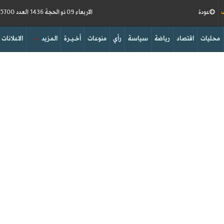
ف
عودة
الاربعاء 09 ذو الحجة 1436 العدد 15700
محليات
اقتصاد
رياضة
سياسة
رأي
منوعات
أخـيـرة
المزيد
الاعلانات